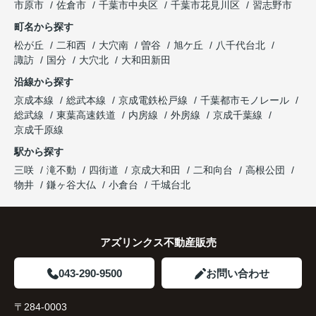
市原市
佐倉市
千葉市中央区
千葉市花見川区
習志野市
町名から探す
松が丘
二和西
大穴南
曽谷
旭ケ丘
八千代台北
諏訪
国分
大穴北
大和田新田
沿線から探す
京成本線
総武本線
京成電鉄松戸線
千葉都市モノレール
総武線
東葉高速鉄道
内房線
外房線
京成千葉線
京成千原線
駅から探す
三咲
滝不動
四街道
京成大和田
二和向台
高根公団
物井
鎌ヶ谷大仏
小倉台
千城台北
アズリンクス不動産販売
043-290-9500
お問い合わせ
〒284-0003