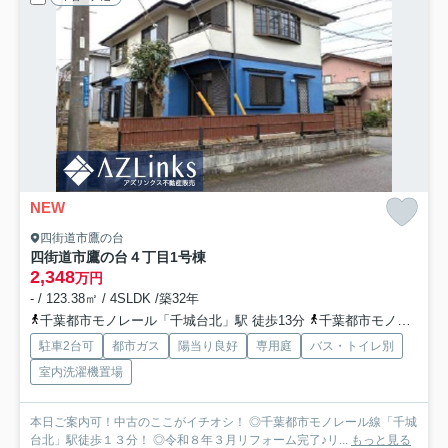
NEW
四街道市鷹の台
四街道市鷹の台４丁目
1号棟
2,348
万円
- / 123.38㎡ / 4SLDK /築32年
千葉都市モノレール「千城台北」駅 徒歩13分
千葉都市モノレール「千城台」駅 徒歩16分
駐車2台可
都市ガス
陽当り良好
専用庭
バス・トイレ別
室内洗濯機置場
本日ご案内可！中古のここがイチオシ！ ◎千葉都市モノレール線「千城
台北」駅徒歩１３分！ ◎令和８年３月リフォーム完了♪リ...
もっと見る