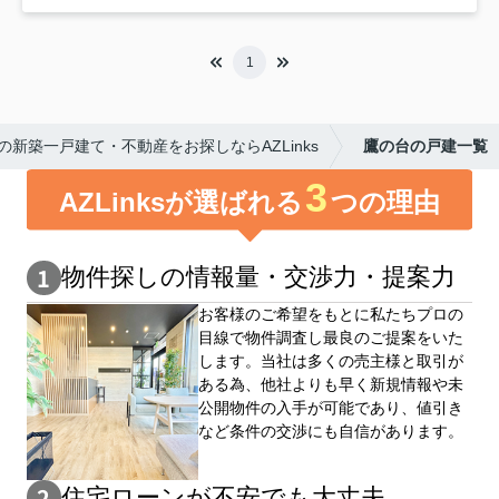
1
新築一戸建て・不動産をお探しならAZLinks
鷹の台の戸建一覧
3
AZLinksが選ばれる
つの理由
物件探しの情報量・交渉⼒・提案⼒
お客様のご希望をもとに私たちプロの
目線で物件調査し最良のご提案をいた
します。当社は多くの売主様と取引が
ある為、他社よりも早く新規情報や未
公開物件の⼊手が可能であり、値引き
など条件の交渉にも自信があります。
住宅ローンが不安でも大丈夫