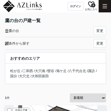
0
ログイン
お気に入り
鷹の台の戸建一覧
鷹の台
変更
条件から探す
変更
おすすめのエリア
松が丘
/
二和西
/
大穴南
/
曽谷
/
旭ケ丘
/
八千代台北
/
諏訪
/
国分
/
大穴北
/
大和田新田
1
件
中古一戸建