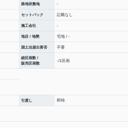
-
路地状敷地
記載なし
セットバック
-
施工会社
宅地 / -
地目 / 地勢
不要
国土法届出要否
総区画数 /
-/1区画
販売区画数
即時
引渡し