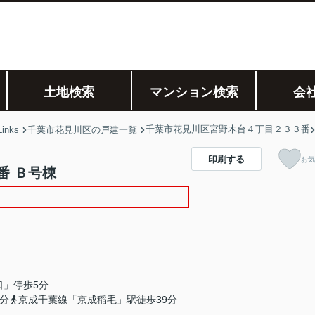
土地検索
マンション検索
会
千葉市花見川区宮野木台４丁目２３３番
nks
千葉市花見川区の戸建一覧
印刷する
お気
番 Ｂ号棟
口」停歩5分
分
京成千葉線「京成稲毛」駅徒歩39分