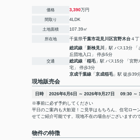
3,390
万円
価格
4LDK
間取り
107.39㎡
土地面積
千葉県
千葉市花見川区
宮野木台
４丁
所在地
総武線
「
新検見川
」駅 バス13分 
丘団地入口」 停歩5分
総武線
「
稲毛
」駅 バス15分 「宮
交通
宅」 停歩3分
京成千葉線
「
京成稲毛
」駅 徒歩39
現地販売会
日時
2026年6月6日 ～ 2026年9月27日 09:30 ～ 1
※事前に必ず予約してください
平日のご案内も大歓迎！ご見学はもちろん、住宅ロー
せてご紹介可能です。現地不在の場合がございますの
物件の特徴