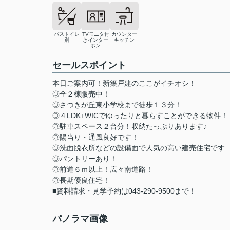
バストイレ
TVモニタ付
カウンター
別
きインター
キッチン
ホン
セールスポイント
本日ご案内可！新築戸建のここがイチオシ！
◎全２棟販売中！
◎さつきが丘東小学校まで徒歩１３分！
◎４LDK+WICでゆったりと暮らすことができる物件！
◎駐車スペース２台分！収納たっぷりあります♪
◎陽当り・通風良好です！
◎洗面脱衣所などの設備面で人気の高い建売住宅です
◎パントリーあり！
◎前道６ｍ以上！広々南道路！
◎長期優良住宅！
■資料請求・見学予約は043-290-9500まで！
パノラマ画像