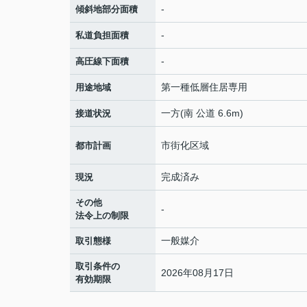
-
傾斜地部分面積
-
私道負担面積
-
高圧線下面積
第一種低層住居専用
用途地域
一方(南 公道 6.6m)
接道状況
市街化区域
都市計画
完成済み
現況
その他
-
法令上の制限
一般媒介
取引態様
取引条件の
2026年08月17日
有効期限