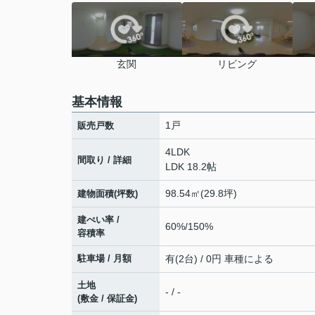
玄関
リビング
基本情報
1戸
販売戸数
4LDK
間取り / 詳細
LDK 18.2帖
98.54㎡(29.8坪)
建物面積(坪数)
建ぺい率 /
60%/150%
容積率
駐車場 / 月額
有(2台) / 0円 車種による
土地
- / -
(敷金 / 保証金)