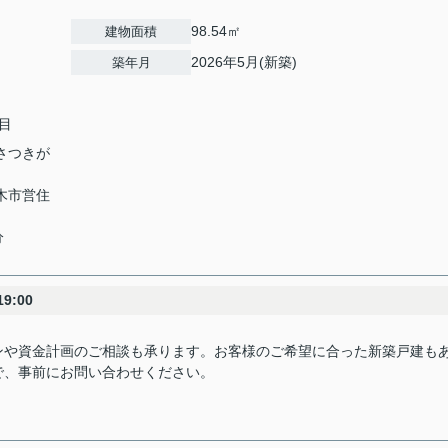
98.54㎡
建物面積
2026年5月(新築)
築年月
目
「さつきが
野木市営住
分
9:00
ンや資金計画のご相談も承ります。お客様のご希望に合った新築戸建も
で、事前にお問い合わせください。