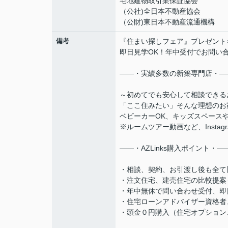
宅地建物取引業保証協会
（公社)全日本不動産協会
（公財)東日本不動産流通機構
備考
『住まい探しフェア』プレゼント
即日見学OK！年中受付でお問い
――・実績多数の新築専門店・―
～初めてでも安心して相談できる
「ここ住みたい」そんな理想のお
ベビーカーOK、キッズスペース
※ルームツアー動画など、Instag
――・AZLinks購入ポイント・―
・相談、契約、お引渡し後も全て
・注文住宅、建売住宅の比較提案
・年中無休で問い合わせ受付、即
・住宅ローンアドバイザー資格者
・頭金０円購入（住宅オプション