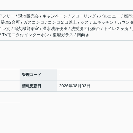
アフリー / 現地販売会 / キャンペーン / フローリング / バルコニー / 都
有 / 駐車2台可 / ガスコンロ / コンロ２口以上 / システムキッチン / カウン
イレ別 / 追焚機能浴室 / 温水洗浄便座 / 洗髪洗面化粧台 / トイレ２ヶ所 /
 TVモニタ付インターホン / 複層ガラス / 南向き
-
管理コード
2026年08月03日
情報更新日