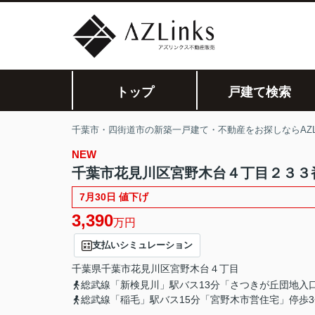
トップ
戸建て検索
千葉市・四街道市の新築一戸建て・不動産をお探しならAZLi
NEW
千葉市花見川区宮野木台４丁目２３３
7月30日 値下げ
3,390
万円
支払いシミュレーション
千葉県
千葉市花見川区
宮野木台
４丁目
総武線「新検見川」駅バス13分「さつきが丘団地入
総武線「稲毛」駅バス15分「宮野木市営住宅」停歩3