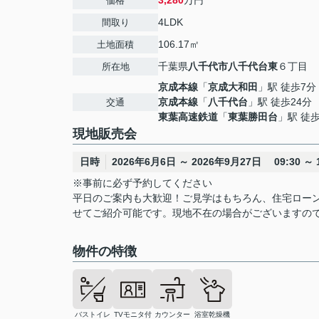
3,280
万円
価格
4LDK
間取り
106.17㎡
土地面積
千葉県
八千代市
八千代台東
６丁目
所在地
京成本線
「
京成大和田
」駅 徒歩7分
京成本線
「
八千代台
」駅 徒歩24分
交通
東葉高速鉄道
「
東葉勝田台
」駅 徒歩
現地販売会
日時
2026年6月6日 ～ 2026年9月27日 09:30 ～ 1
※事前に必ず予約してください
平日のご案内も大歓迎！ご見学はもちろん、住宅ロー
せてご紹介可能です。現地不在の場合がございますの
物件の特徴
バストイレ
TVモニタ付
カウンター
浴室乾燥機