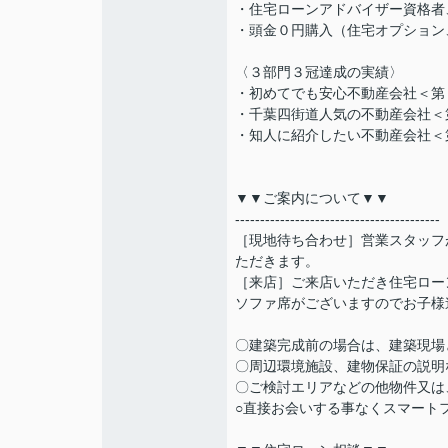
・住宅ローンアドバイザー資格者
・頭金０円購入（住宅オプション
〈３部門３冠達成の実績〉
・初めてでも安心不動産会社＜第
・千葉四街道人気の不動産会社＜
・知人に紹介したい不動産会社＜
▼▼ご案内について▼▼
-----------------------------------------
［現地待ち合わせ］営業スタッフ
ただきます。
［来店］ご来店いただき住宅ロー
ソファ席がございますのでお子様
〇建築完成前の場合は、建築現場
〇周辺環境施設、建物保証の説明
〇ご検討エリアなどの他物件又は
○直接お会いする事なくスマート