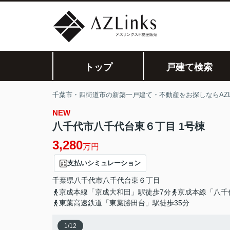
トップ
戸建て検索
千葉市・四街道市の新築一戸建て・不動産をお探しならAZLi
NEW
八千代市八千代台東６丁目 1号棟
3,280
万円
支払いシミュレーション
千葉県
八千代市
八千代台東
６丁目
京成本線「京成大和田」駅徒歩7分
京成本線「八千
東葉高速鉄道「東葉勝田台」駅徒歩35分
1
/
12