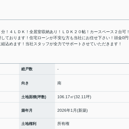
７分！４ＬＤＫ！全居室収納あり！ＬＤＫ２０帖！カースペース２台可
付しております！住宅ローンが不安な方も当社にお任せ下さい！頭金0円
に組込めます！当社スタッフが全力でサポートさせていただきます！
-
総戸数
南
向き
106.17㎡(32.11坪)
土地面積(坪数)
2026年1月(新築)
築年月
所有権
土地権利