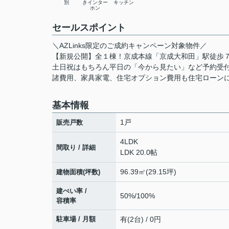
別
きインター
キッチン
ホン
セールスポイント
＼AZLinks限定のご成約キャンペーン対象物件／
【新規公開】全１棟！京成本線「京成大和田」駅徒歩
土日祝はもちろん平日の「今から見たい」など予約受
諸費用、家具家電、住宅オプション費用も住宅ローン
基本情報
1戸
販売戸数
4LDK
間取り / 詳細
LDK 20.0帖
96.39㎡(29.15坪)
建物面積(坪数)
建ぺい率 /
50%/100%
容積率
駐車場 / 月額
有(2台) / 0円