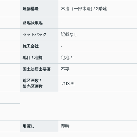
木造（一部木造) / 2階建
建物構造
-
路地状敷地
記載なし
セットバック
-
施工会社
宅地 / -
地目 / 地勢
不要
国土法届出要否
総区画数 /
-/1区画
販売区画数
即時
引渡し