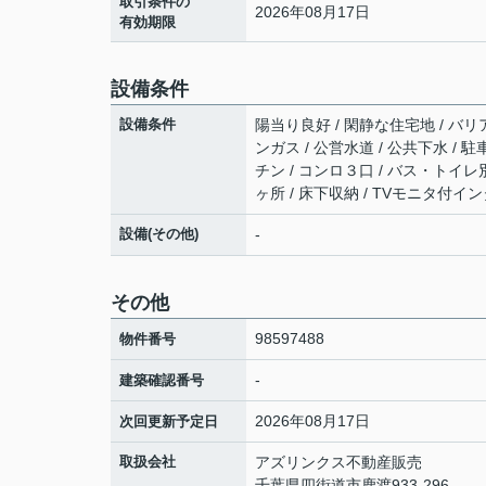
取引条件の
2026年08月17日
有効期限
設備条件
設備条件
陽当り良好 / 閑静な住宅地 / バリ
ンガス / 公営水道 / 公共下水 / 
チン / コンロ３口 / バス・トイレ
ヶ所 / 床下収納 / TVモニタ付イン
設備(その他)
-
その他
98597488
物件番号
-
建築確認番号
2026年08月17日
次回更新予定日
取扱会社
アズリンクス不動産販売
千葉県四街道市鹿渡933-296