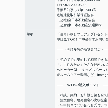
TEL:043-290-9500
千葉県知事 (2) 第17303号
宅地建物取引業保証協会
（公社)全日本不動産協会
（公財)東日本不動産流通機構
備考
『住まい探しフェア』プレゼント
即日見学OK！年中受付でお問い
――・実績多数の新築専門店・―
～初めてでも安心して相談できる
「ここ住みたい」そんな理想のお
ベビーカーOK、キッズスペース
※ルームツアー動画など、Instag
――・AZLinks購入ポイント・―
・相談、契約、お引渡し後も全て
・注文住宅、建売住宅の比較提案
・年中無休で問い合わせ受付、即