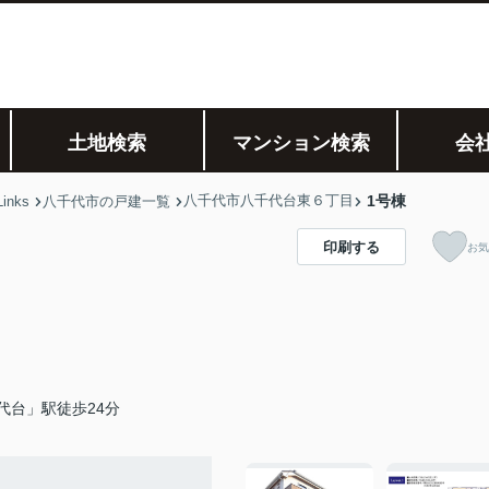
土地検索
マンション検索
会
八千代市八千代台東６丁目
1号棟
nks
八千代市の戸建一覧
印刷する
お気
代台」駅徒歩24分