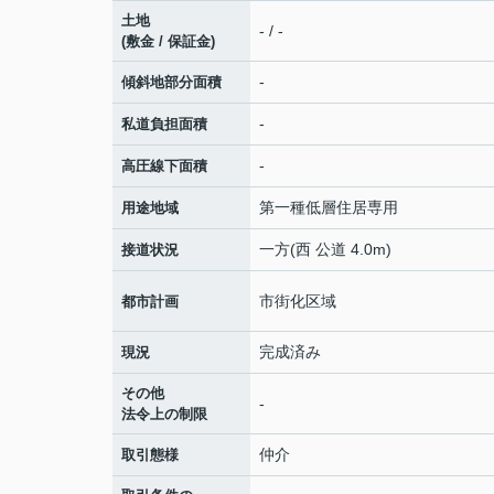
土地
- / -
(敷金 / 保証金)
-
傾斜地部分面積
-
私道負担面積
-
高圧線下面積
第一種低層住居専用
用途地域
一方(西 公道 4.0m)
接道状況
市街化区域
都市計画
完成済み
現況
その他
-
法令上の制限
仲介
取引態様