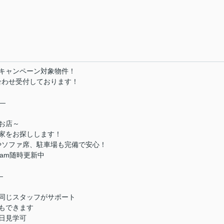
キャンペーン対象物件！
合わせ受付しております！
―
お店～
家をお探しします！
やソファ席、駐車場も完備で安心！
ram随時更新中
―
同じスタッフがサポート
もできます
日見学可