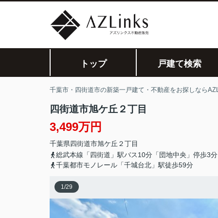
トップ
戸建て検索
千葉市・四街道市の新築一戸建て・不動産をお探しならAZLi
四街道市旭ケ丘２丁目
3,499万円
千葉県
四街道市
旭ケ丘
２丁目
総武本線「四街道」駅バス10分「団地中央」停歩3分
千葉都市モノレール「千城台北」駅徒歩59分
1
/
29