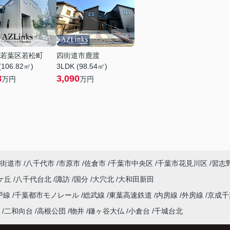
若葉区若松町
四街道市鹿渡
(106.82㎡)
3LDK (98.54㎡)
8
3,090
万円
万円
街道市
八千代市
市原市
佐倉市
千葉市中央区
千葉市花見川区
習志
ケ丘
八千代台北
諏訪
国分
大穴北
大和田新田
戸線
千葉都市モノレール
総武線
東葉高速鉄道
内房線
外房線
京成
二和向台
高根公団
物井
鎌ヶ谷大仏
小倉台
千城台北