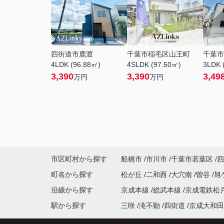
四街道市鹿渡
千葉市稲毛区山王町
千葉市
4LDK (96.88㎡)
4SLDK (97.50㎡)
3LDK 
3,390
3,390
3,49
万円
万円
市区町村から探す
船橋市
市川市
千葉市若葉区
四
町名から探す
松が丘
二和西
大穴南
曽谷
旭
沿線から探す
京成本線
総武本線
京成電鉄松
駅から探す
三咲
滝不動
四街道
京成大和田