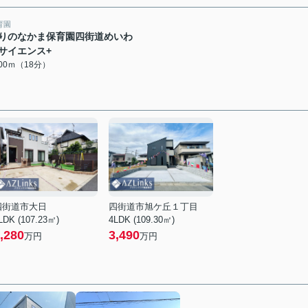
育園
りのなかま保育園四街道めいわ
サイエンス+
400ｍ（18分）
四街道市大日
四街道市旭ケ丘１丁目
LDK (107.23㎡)
4LDK (109.30㎡)
,280
3,490
万円
万円