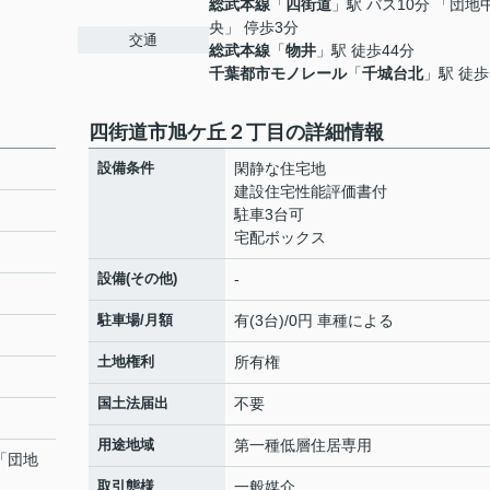
総武本線
「
四街道
」駅 バス10分 「団地
央」 停歩3分
交通
総武本線
「
物井
」駅 徒歩44分
千葉都市モノレール
「
千城台北
」駅 徒歩
四街道市旭ケ丘２丁目の詳細情報
設備条件
閑静な住宅地
建設住宅性能評価書付
駐車3台可
宅配ボックス
設備(その他)
-
駐車場/月額
有(3台)/0円 車種による
土地権利
所有権
国土法届出
不要
用途地域
第一種低層住居専用
 「団地
取引態様
一般媒介