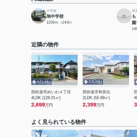
中学校
保
旭中学校
も
1100ｍ（14分）
園
1
近隣の物件
四街道市めいわ４丁目
四街道市和良比
4LDK (128.01㎡)
2LDK (55.89㎡)
4
2,699
2,399
3
万円
万円
よく見られている物件