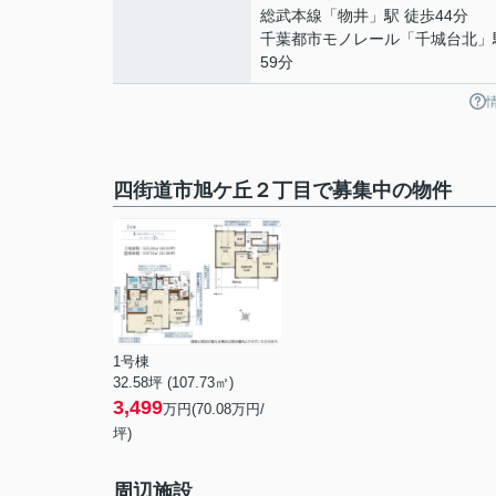
総武本線
「
物井
」駅 徒歩44分
千葉都市モノレール
「
千城台北
」
59分
四街道市旭ケ丘２丁目で募集中の物件
1号棟
32.58坪 (107.73㎡)
3,499
万円(70.08万円/
坪)
周辺施設