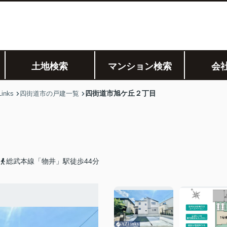
土地検索
マンション検索
会
四街道市旭ケ丘２丁目
nks
四街道市の戸建一覧
総武本線「物井」駅徒歩44分