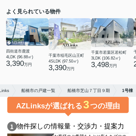
よく見られている物件
四街道市鹿渡
千葉市若葉区若松町
千葉市稲毛区山王町
4LDK (96.88㎡)
4
3LDK (106.82㎡)
4SLDK (97.50㎡)
3,390
3,498
万円
3,390
万円
万円
nks
船橋市の戸建一覧
船橋市芝山７丁目９期
1号棟
3
AZLinksが選ばれる
つの理由
物件探しの情報量・交渉⼒・提案⼒