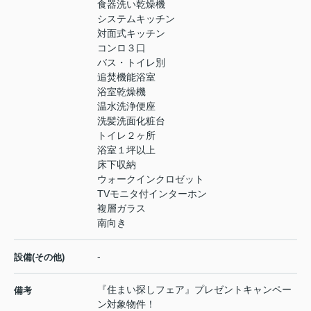
食器洗い乾燥機
システムキッチン
対面式キッチン
コンロ３口
バス・トイレ別
追焚機能浴室
浴室乾燥機
温水洗浄便座
洗髪洗面化粧台
トイレ２ヶ所
浴室１坪以上
床下収納
ウォークインクロゼット
TVモニタ付インターホン
複層ガラス
南向き
-
設備(その他)
『住まい探しフェア』プレゼントキャンペー
備考
ン対象物件！