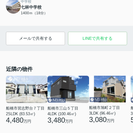
中学校
七林中学校
1400ｍ（18分）
メールで共有する
LINEで共有する
近隣の物件
船橋市旭町２丁目
船橋市三山５丁目
船橋市習志野台７丁目
3LDK (96.46㎡)
3
4LDK (100.46㎡)
2SLDK (83.53㎡)
3,080
3,480
4,480
万円
万円
万円