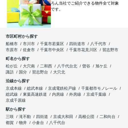
ろん当社でご紹介できる物件全て対象
です。
市区町村から探す
船橋市
市川市
千葉市若葉区
四街道市
八千代市
市原市
佐倉市
千葉市中央区
千葉市花見川区
習志野市
町名から探す
松が丘
大穴南
二和西
八千代台北
曽谷
旭ケ丘
諏訪
国分
習志野台
大穴北
沿線から探す
京成本線
総武本線
京成電鉄松戸線
千葉都市モノレール
総武線
東葉高速鉄道
内房線
外房線
京成千葉線
京成千原線
駅から探す
三咲
滝不動
四街道
京成大和田
高根公団
二和向台
都賀
物井
小倉台
八千代台