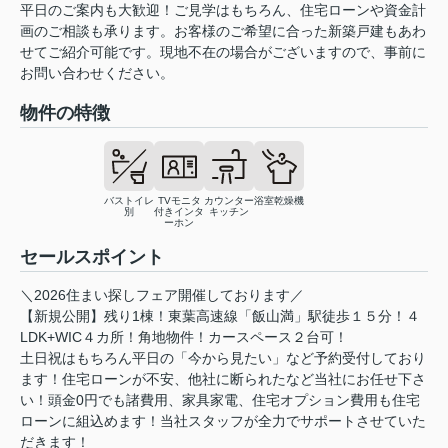
平日のご案内も大歓迎！ご見学はもちろん、住宅ローンや資金計
画のご相談も承ります。お客様のご希望に合った新築戸建もあわ
せてご紹介可能です。現地不在の場合がございますので、事前に
お問い合わせください。
物件の特徴
バストイレ
TVモニタ
カウンター
浴室乾燥機
別
付きインタ
キッチン
ーホン
セールスポイント
＼2026住まい探しフェア開催しております／
【新規公開】残り1棟！東葉高速線「飯山満」駅徒歩１５分！４
LDK+WIC４カ所！角地物件！カースペース２台可！
土日祝はもちろん平日の「今から見たい」など予約受付しており
ます！住宅ローンが不安、他社に断られたなど当社にお任せ下さ
い！頭金0円でも諸費用、家具家電、住宅オプション費用も住宅
ローンに組込めます！当社スタッフが全力でサポートさせていた
だきます！