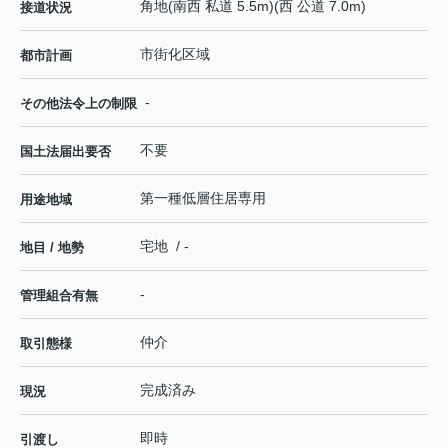
角地(南西 私道 5.5m)(西 公道 7.0m)
接道状況
市街化区域
都市計画
-
その他法令上の制限
不要
国土法届出要否
第一種低層住居専用
用途地域
宅地 / -
地目 / 地勢
-
管理組合有無
仲介
取引態様
完成済み
現況
即時
引渡し