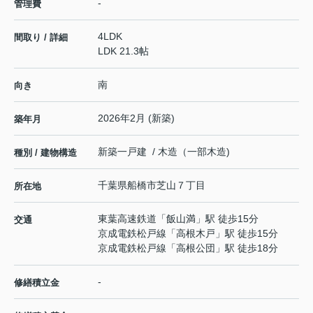
-
管理費
4LDK
間取り / 詳細
LDK 21.3帖
南
向き
2026年2月 (新築)
築年月
新築一戸建 / 木造（一部木造)
種別 / 建物構造
千葉県
船橋市
芝山
７丁目
所在地
東葉高速鉄道
「
飯山満
」駅 徒歩15分
交通
京成電鉄松戸線
「
高根木戸
」駅 徒歩15分
京成電鉄松戸線
「
高根公団
」駅 徒歩18分
-
修繕積立金