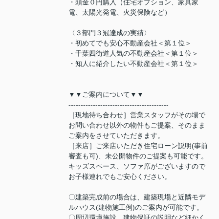
・頭金０円購入（住宅オプション、家具家
電、太陽光発電、火災保険など）
〈３部門３冠達成の実績〉
・初めてでも安心不動産会社＜第１位＞
・千葉四街道人気の不動産会社＜第１位＞
・知人に紹介したい不動産会社＜第１位＞
▼▼ご案内について▼▼
-----------------------------------------
［現地待ち合わせ］営業スタッフがその場で
お問い合わせ以外の物件もご提案、そのまま
ご案内をさせていただきます。
［来店］ご来店いただき住宅ローン説明(事前
審査も可)、未公開物件のご提案も可能です。
キッズスペース、ソファ席がございますので
お子様連れでもご安心ください。
〇建築完成前の場合は、建築現場と近隣モデ
ルハウス(建物施工例)のご案内が可能です。
〇周辺環境施設、建物保証の説明など細かく