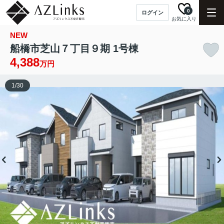
0
ログイン
お気に入り
NEW
船橋市芝山７丁目９期 1号棟
4,388
万円
1
/
30