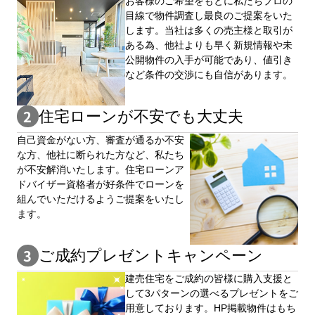
お客様のご希望をもとに私たちプロの
目線で物件調査し最良のご提案をいた
します。当社は多くの売主様と取引が
ある為、他社よりも早く新規情報や未
公開物件の⼊手が可能であり、値引き
など条件の交渉にも自信があります。
住宅ローンが不安でも大丈夫
自⼰資⾦がない⽅、審査が通るか不安
な⽅、他社に断られた⽅など、私たち
が不安解消いたします。住宅ローンア
ドバイザー資格者が好条件でローンを
組んでいただけるようご提案をいたし
ます。
ご成約プレゼントキャンペーン
建売住宅をご成約の皆様に購⼊⽀援と
して3パターンの選べるプレゼントをご
用意しております。HP掲載物件はもち