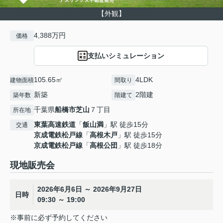
【外観】
4,388万円
価格
支払いシミュレーション
105.65㎡
4LDK
建物面積
間取り
新築
2階建
築年数
階建て
千葉県
船橋市
芝山
７丁目
所在地
東葉高速鉄道
「
飯山満
」駅 徒歩15分
交通
京成電鉄松戸線
「
高根木戸
」駅 徒歩15分
京成電鉄松戸線
「
高根公団
」駅 徒歩18分
現地販売会
2026年6月6日 ～ 2026年9月27日
日時
09:30 ～ 19:00
※事前に必ず予約してください