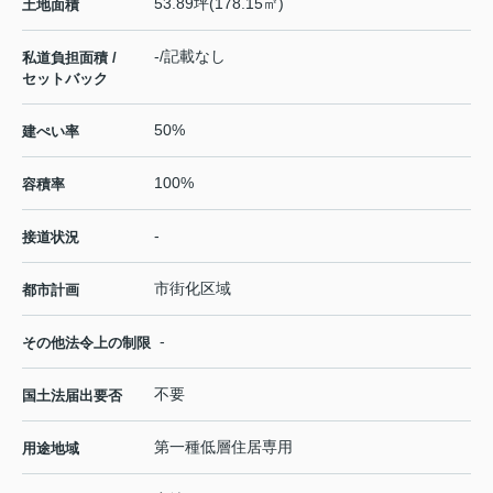
53.89坪(178.15㎡)
土地面積
-/記載なし
私道負担面積 /
セットバック
50%
建ぺい率
100%
容積率
-
接道状況
市街化区域
都市計画
-
その他法令上の制限
不要
国土法届出要否
第一種低層住居専用
用途地域