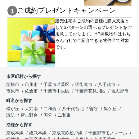
ご成約プレゼントキャンペーン
建売住宅をご成約の皆様に購⼊⽀援と
して3パターンの選べるプレゼントをご
用意しております。HP掲載物件はもち
ろん当社でご紹介できる物件全て対象
です。
市区町村から探す
船橋市
市川市
千葉市若葉区
四街道市
八千代市
市原市
佐倉市
千葉市中央区
千葉市花見川区
習志野市
町名から探す
松が丘
大穴南
二和西
八千代台北
曽谷
旭ケ丘
諏訪
習志野台
国分
二和東
沿線から探す
京成本線
総武本線
京成電鉄松戸線
千葉都市モノレール