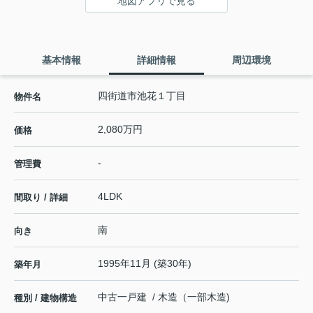
地図アプリで見る
基本情報
詳細情報
周辺環境
四街道市池花１丁目
物件名
2,080万円
価格
-
管理費
4LDK
間取り / 詳細
南
向き
1995年11月 (築30年)
築年月
中古一戸建 / 木造（一部木造)
種別 / 建物構造