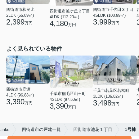
四街道市和良比
四街道市千代田３丁目
四街道市旭ケ丘２丁目
2LDK (55.89㎡)
4SLDK (108.99㎡)
4
4LDK (112.20㎡)
2,399
3,999
4,180
万円
万円
万円
よく見られている物件
四街道市鹿渡
千葉市若葉区若松町
千葉市稲毛区山王町
4LDK (96.88㎡)
4
3LDK (106.82㎡)
4SLDK (97.50㎡)
3,390
3,498
万円
3,390
万円
万円
nks
四街道市の戸建一覧
四街道市池花１丁目
1号棟