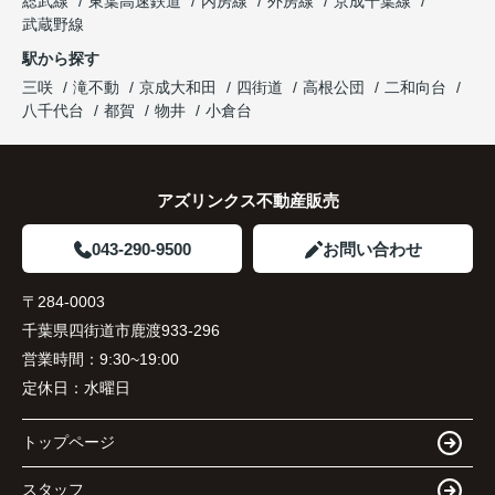
総武線
東葉高速鉄道
内房線
外房線
京成千葉線
武蔵野線
駅から探す
三咲
滝不動
京成大和田
四街道
高根公団
二和向台
八千代台
都賀
物井
小倉台
アズリンクス不動産販売
043-290-9500
お問い合わせ
〒284-0003
千葉県四街道市鹿渡933-296
営業時間：
9:30~19:00
定休日：
水曜日
トップページ
スタッフ