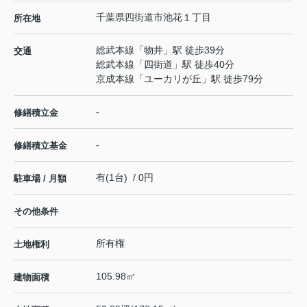
千葉県
四街道市
池花
１丁目
所在地
総武本線
「
物井
」駅 徒歩39分
交通
総武本線
「
四街道
」駅 徒歩40分
京成本線
「
ユーカリが丘
」駅 徒歩79分
-
修繕積立金
-
修繕積立基金
有(1台) / 0円
駐車場 / 月額
その他条件
所有権
土地権利
105.98㎡
建物面積