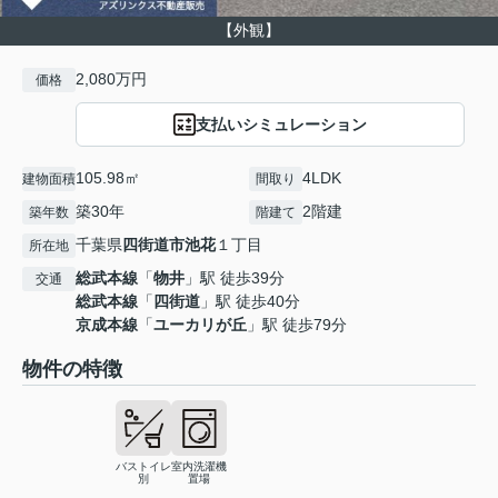
【外観】
2,080万円
価格
支払いシミュレーション
105.98㎡
4LDK
建物面積
間取り
築30年
2階建
築年数
階建て
千葉県
四街道市
池花
１丁目
所在地
総武本線
「
物井
」駅 徒歩39分
交通
総武本線
「
四街道
」駅 徒歩40分
京成本線
「
ユーカリが丘
」駅 徒歩79分
物件の特徴
バストイレ
室内洗濯機
別
置場