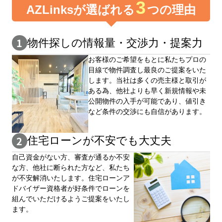
3
AZLinksが選ばれる
つの理由
物件探しの情報量・交渉⼒・提案⼒
お客様のご希望をもとに私たちプロの
目線で物件調査し最良のご提案をいた
します。当社は多くの売主様と取引が
ある為、他社よりも早く新規情報や未
公開物件の⼊手が可能であり、値引き
など条件の交渉にも自信があります。
住宅ローンが不安でも大丈夫
自⼰資⾦がない⽅、審査が通るか不安
な⽅、他社に断られた⽅など、私たち
が不安解消いたします。住宅ローンア
ドバイザー資格者が好条件でローンを
組んでいただけるようご提案をいたし
ます。