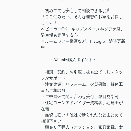
～初めてでも安心して相談できるお店～
「ここ住みたい」そんな理想のお家をお探し
します！
ベビーカーOK、キッズスペースやソファ席、
駐車場も完備で安心！
※ルームツアー動画など、Instagram随時更新
中
――・AZLinks購入ポイント・――
・相談、契約、お引渡し後も全て同じスタッ
フがサポート
・注文建築、リフォーム、火災保険、解体工
事もご相談可
・年中無休で問い合わせ受付、即日見学可
・住宅ローンアドバイザー資格者、宅建士が
在籍
・融資に強い！他社で断られたなどまとめて
相談下さい
・頭金０円購入（オプション、家具家電、太