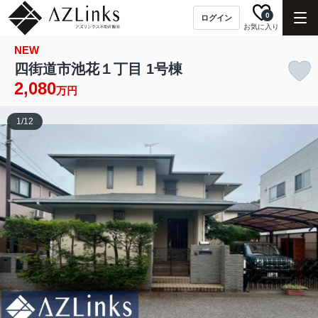
0
ログイン
お気に入り
NEW
四街道市池花１丁目 1号棟
2,080
万円
1
/
12