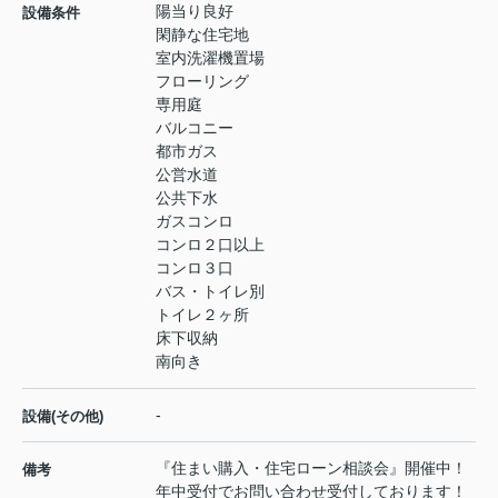
陽当り良好
設備条件
閑静な住宅地
室内洗濯機置場
フローリング
専用庭
バルコニー
都市ガス
公営水道
公共下水
ガスコンロ
コンロ２口以上
コンロ３口
バス・トイレ別
トイレ２ヶ所
床下収納
南向き
-
設備(その他)
『住まい購入・住宅ローン相談会』開催中！
備考
年中受付でお問い合わせ受付しております！