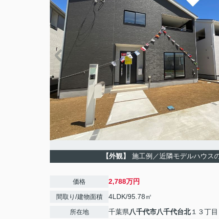
【外観】
施工例／近隣モデルハウス
2,788万円
価格
4LDK/95.78㎡
間取り/建物面積
千葉県
八千代市
八千代台北
１３丁目
所在地