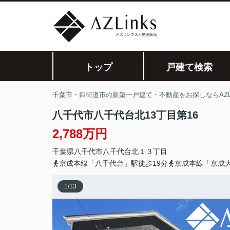
トップ
戸建て検索
千葉市・四街道市の新築一戸建て・不動産をお探しならAZLi
八千代市八千代台北13丁目第16
2,788万円
千葉県
八千代市
八千代台北
１３丁目
京成本線「八千代台」駅徒歩19分
京成本線「京成大
1
/
13