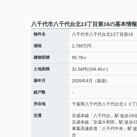
八千代市八千代台北13丁目第16の基本情報
物件名
八千代市八千代台北13丁目第16
価格
2,788万円
建物面積
95.78㎡
土地面積
31.58坪(104.40㎡)
築年月
2026年4月（新築）
総戸数
-
所在地
千葉県
八千代市
八千代台北
１３丁
交通
京成本線
「
八千代台
」駅 徒歩19
京成本線
「
京成大和田
」駅 徒歩1
東葉高速鉄道
「
八千代中央
」駅 徒
分