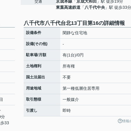
京成本線
「
京成大和田
」駅 徒歩19分
交通
東葉高速鉄道
「
八千代中央
」駅 徒歩33
八千代市八千代台北13丁目第16の詳細情報
設備条件
閑静な住宅地
設備(その他)
-
駐車場/月額
有(1台)/0円
土地権利
所有権
国土法届出
不要
用途地域
第一種低層住居専用
目
取引態様
一般媒介
分
引渡し
即時
9分
情報
歩33