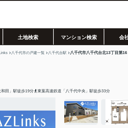
土地検索
マンション検索
会
八千代市八千代台北13丁目第16
nks
八千代市の戸建一覧
八千代台駅
和田」駅徒歩19分
東葉高速鉄道「八千代中央」駅徒歩33分