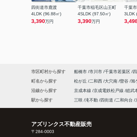
四街道市鹿渡
千葉市稲毛区山王町
千葉市
4LDK (96.88㎡)
4SLDK (97.50㎡)
3LDK 
3,390
3,390
3,49
万円
万円
市区町村から探す
船橋市
市川市
千葉市若葉区
四
町名から探す
松が丘
二和西
大穴南
曽谷
旭
沿線から探す
京成本線
京成電鉄松戸線
総武
駅から探す
三咲
滝不動
四街道
二和向台
アズリンクス不動産販売
〒284-0003