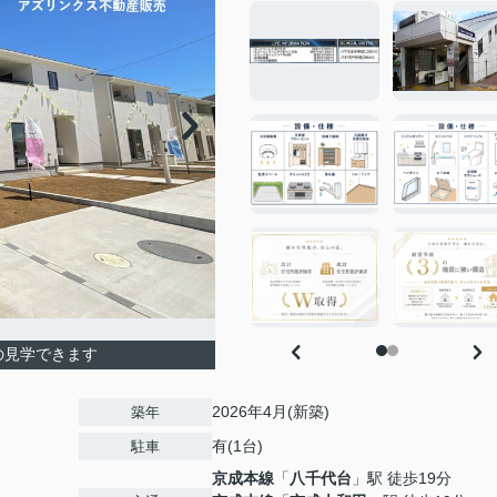
の見学できます
2026年4月(新築)
築年
有(1台)
駐車
京成本線
「
八千代台
」駅 徒歩19分