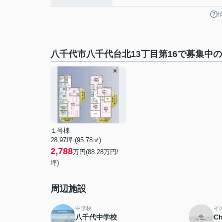
八千代市八千代台北13丁目第16で募集中
１号棟
28.97坪 (95.78㎡)
2,788
万円(88.28万円/
坪)
周辺施設
中学校
そ
八千代中学校
Ch