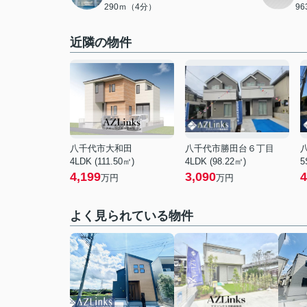
290ｍ（4分）
9
近隣の物件
八千代市大和田
八千代市勝田台６丁目
4LDK (111.50㎡)
4LDK (98.22㎡)
5
4,199
3,090
4
万円
万円
よく見られている物件