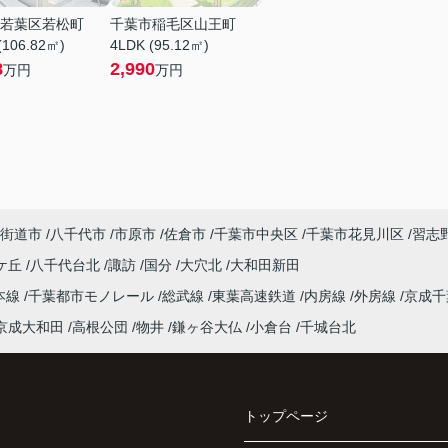
若葉区若松町
千葉市稲毛区山王町
(106.82㎡)
4LDK (95.12㎡)
8
2,990
万円
万円
街道市
八千代市
市原市
佐倉市
千葉市中央区
千葉市花見川区
習志
ケ丘
八千代台北
諏訪
国分
大穴北
大和田新田
本線
千葉都市モノレール
総武線
東葉高速鉄道
内房線
外房線
京成
京成大和田
高根公団
物井
鎌ヶ谷大仏
小倉台
千城台北
トップページ