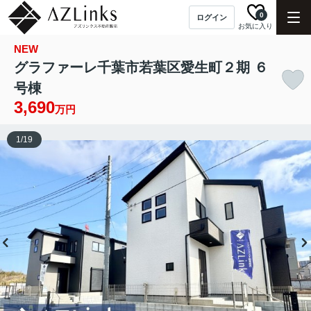
0
ログイン
お気に入り
NEW
グラファーレ千葉市若葉区愛生町２期 ６
号棟
3,690
万円
1
/
19