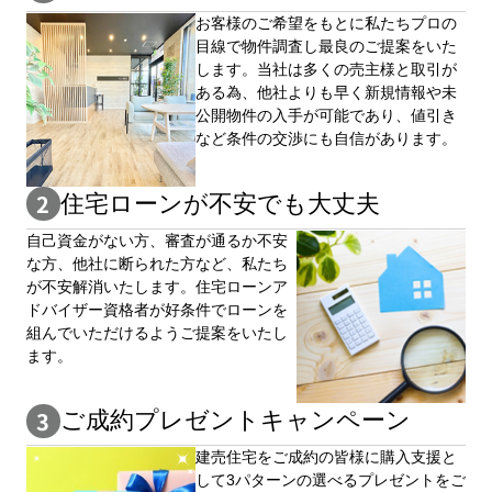
お客様のご希望をもとに私たちプロの
目線で物件調査し最良のご提案をいた
します。当社は多くの売主様と取引が
ある為、他社よりも早く新規情報や未
公開物件の⼊手が可能であり、値引き
など条件の交渉にも自信があります。
住宅ローンが不安でも大丈夫
自⼰資⾦がない⽅、審査が通るか不安
な⽅、他社に断られた⽅など、私たち
が不安解消いたします。住宅ローンア
ドバイザー資格者が好条件でローンを
組んでいただけるようご提案をいたし
ます。
ご成約プレゼントキャンペーン
建売住宅をご成約の皆様に購⼊⽀援と
して3パターンの選べるプレゼントをご