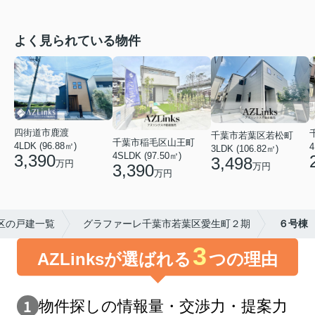
よく見られている物件
四街道市鹿渡
千葉市若葉区若松町
千葉市稲毛区山王町
4LDK (96.88㎡)
4
3LDK (106.82㎡)
4SLDK (97.50㎡)
3,390
3,498
万円
3,390
万円
万円
区の戸建一覧
グラファーレ千葉市若葉区愛生町２期
６号棟
3
AZLinksが選ばれる
つの理由
物件探しの情報量・交渉⼒・提案⼒