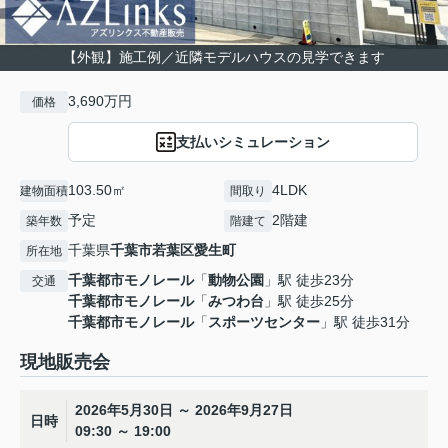
【外観】施工例／近隣モデルハウスの見学できます
3,690万円
価格
支払いシミュレーション
103.50㎡
4LDK
建物面積
間取り
予定
2階建
築年数
階建て
千葉県
千葉市若葉区
愛生町
所在地
千葉都市モノレール
「
動物公園
」駅 徒歩23分
交通
千葉都市モノレール
「
みつわ台
」駅 徒歩25分
千葉都市モノレール
「
スポーツセンター
」駅 徒歩31分
現地販売会
2026年5月30日 ～ 2026年9月27日
日時
09:30 ～ 19:00