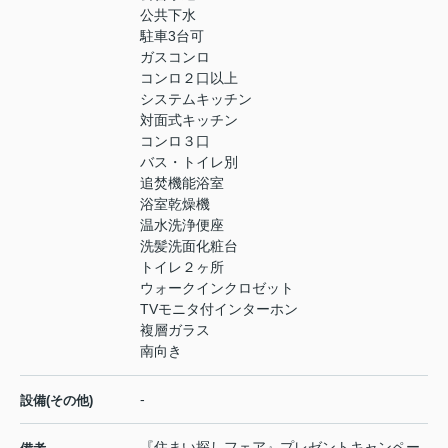
公共下水
駐車3台可
ガスコンロ
コンロ２口以上
システムキッチン
対面式キッチン
コンロ３口
バス・トイレ別
追焚機能浴室
浴室乾燥機
温水洗浄便座
洗髪洗面化粧台
トイレ２ヶ所
ウォークインクロゼット
TVモニタ付インターホン
複層ガラス
南向き
-
設備(その他)
『住まい探しフェア』プレゼントキャンペー