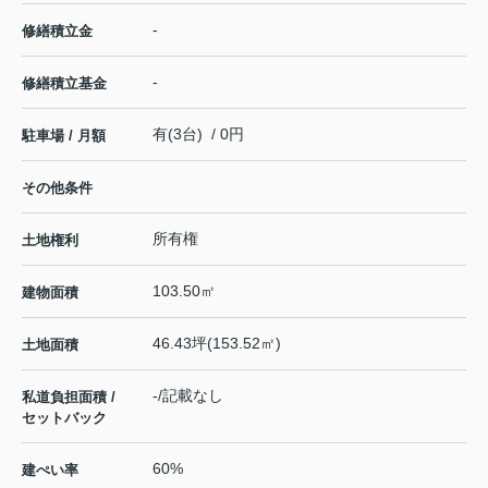
-
修繕積立金
-
修繕積立基金
有(3台) / 0円
駐車場 / 月額
その他条件
所有権
土地権利
103.50㎡
建物面積
46.43坪(153.52㎡)
土地面積
-/記載なし
私道負担面積 /
セットバック
60%
建ぺい率