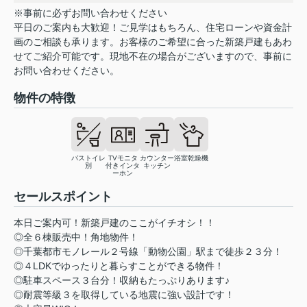
※事前に必ずお問い合わせください
平日のご案内も大歓迎！ご見学はもちろん、住宅ローンや資金計
画のご相談も承ります。お客様のご希望に合った新築戸建もあわ
せてご紹介可能です。現地不在の場合がございますので、事前に
お問い合わせください。
物件の特徴
バストイレ
TVモニタ
カウンター
浴室乾燥機
別
付きインタ
キッチン
ーホン
セールスポイント
本日ご案内可！新築戸建のここがイチオシ！！
◎全６棟販売中！角地物件！
◎千葉都市モノレール２号線「動物公園」駅まで徒歩２３分！
◎４LDKでゆったりと暮らすことができる物件！
◎駐車スペース３台分！収納もたっぷりあります♪
◎耐震等級３を取得している地震に強い設計です！