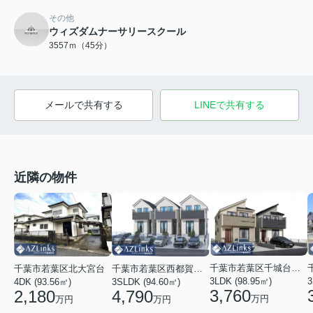
その他
ウィズダムナーサリースクール
3557ｍ（45分）
メールで共有する
LINEで共有する
近隣の物件
千葉市若葉区千城台西１丁目
千葉市若葉区北大宮台
千葉市若葉区西都賀５丁目
3LDK (98.95㎡)
3
4DK (93.56㎡)
3SLDK (94.60㎡)
3,760
2,180
4,790
万円
万円
万円