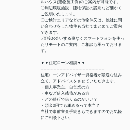
ルハウス(建物施工例)のご案内が可能です。
〇周辺環境施設、建物保証の説明など細かく
ご説明いたします。
〇ご検討エリアなどの他物件又は、他社に問
い合わせをした物件も当社でまとめてご案内
できます。
○直接お会いする事なくスマートフォンを使っ
たリモートのご案内、ご相談も承っておりま
す。
▼▼住宅ローン相談▼▼
--------------------------------------------
住宅ローンアドバイザー資格者が最適な組み
立て、アドバイスをさせていただきます。
・個人事業主、自営業の方
・車など借入残債がある方
・どの銀行で借りるのがいい？
・頭金0円でも組めるって本当？
当社で事前審査手続きもできますのでお気軽
にご相談下さい。