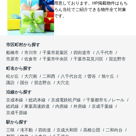
用意しております。HP掲載物件はもち
ろん当社でご紹介できる物件全て対象
です。
市区町村から探す
船橋市
市川市
千葉市若葉区
四街道市
八千代市
市原市
佐倉市
千葉市中央区
千葉市花見川区
習志野市
町名から探す
松が丘
大穴南
二和西
八千代台北
曽谷
旭ケ丘
諏訪
国分
習志野台
大穴北
沿線から探す
京成本線
総武本線
京成電鉄松戸線
千葉都市モノレール
総武線
東葉高速鉄道
内房線
外房線
京成千葉線
京成千原線
駅から探す
三咲
滝不動
四街道
京成大和田
高根公団
二和向台