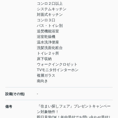
コンロ２口以上
システムキッチン
対面式キッチン
コンロ３口
バス・トイレ別
追焚機能浴室
浴室乾燥機
温水洗浄便座
洗髪洗面化粧台
トイレ２ヶ所
床下収納
ウォークインクロゼット
TVモニタ付インターホン
複層ガラス
南向き
-
設備(その他)
『住まい探しフェア』プレゼントキャンペー
備考
ン対象物件！
即日見学OK！年中受付でお問い合わせ受付し