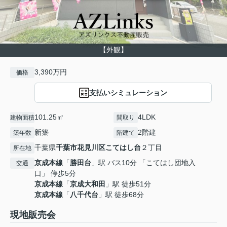
【外観】
3,390万円
価格
支払いシミュレーション
101.25㎡
4LDK
建物面積
間取り
新築
2階建
築年数
階建て
千葉県
千葉市花見川区
こてはし台
２丁目
所在地
京成本線
「
勝田台
」駅 バス10分 「こてはし団地入
交通
口」 停歩5分
京成本線
「
京成大和田
」駅 徒歩51分
京成本線
「
八千代台
」駅 徒歩68分
現地販売会