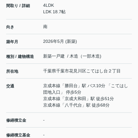
4LDK
間取り / 詳細
LDK 18.7帖
南
向き
2026年5月 (新築)
築年月
新築一戸建 / 木造（一部木造)
種別 / 建物構造
千葉県
千葉市花見川区
こてはし台
２丁目
所在地
京成本線
「
勝田台
」駅 バス10分 「こてはし
交通
団地入口」 停歩5分
京成本線
「
京成大和田
」駅 徒歩51分
京成本線
「
八千代台
」駅 徒歩68分
-
修繕積立金
-
修繕積立基金