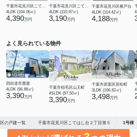
千葉市花見川区こてはし台５丁目
千葉市花見川区こてはし台１丁目
千葉市花見川区横戸台
4LDK (104.06㎡)
4LDK (110.97㎡)
4
4LDK (114.42㎡)
4,390
3,190
4,188
万円
万円
万円
よく見られている物件
四街道市鹿渡
千葉市若葉区若松町
千葉市稲毛区山王町
4LDK (96.88㎡)
4
3LDK (106.82㎡)
4SLDK (97.50㎡)
3,390
3,498
万円
3,390
万円
万円
区の戸建一覧
千葉市花見川区こてはし台２丁目第５
1号棟