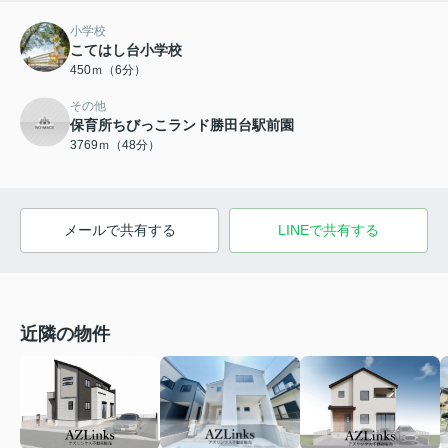
小学校
こてはし台小学校
450ｍ（6分）
その他
保育所ちびっこランド勝田台駅前園
3769ｍ（48分）
メールで共有する
LINEで共有する
近隣の物件