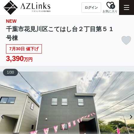
0
ログイン
お気に入り
NEW
千葉市花見川区こてはし台２丁目第５ 1
号棟
7月30日 値下げ
3,390
万円
1
/
30