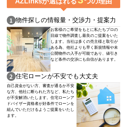
3
AZLinksが選ばれる
つの理由
物件探しの情報量・交渉⼒・提案⼒
お客様のご希望をもとに私たちプロの
目線で物件調査し最良のご提案をいた
します。当社は多くの売主様と取引が
ある為、他社よりも早く新規情報や未
公開物件の⼊手が可能であり、値引き
など条件の交渉にも自信があります。
住宅ローンが不安でも大丈夫
自⼰資⾦がない⽅、審査が通るか不安
な⽅、他社に断られた⽅など、私たち
が不安解消いたします。住宅ローンア
ドバイザー資格者が好条件でローンを
組んでいただけるようご提案をいたし
ます。