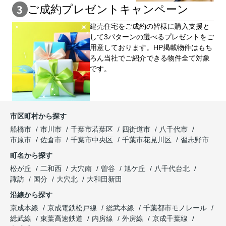
ご成約プレゼントキャンペーン
建売住宅をご成約の皆様に購⼊⽀援と
して3パターンの選べるプレゼントをご
用意しております。HP掲載物件はもち
ろん当社でご紹介できる物件全て対象
です。
市区町村から探す
船橋市
市川市
千葉市若葉区
四街道市
八千代市
市原市
佐倉市
千葉市中央区
千葉市花見川区
習志野市
町名から探す
松が丘
二和西
大穴南
曽谷
旭ケ丘
八千代台北
諏訪
国分
大穴北
大和田新田
沿線から探す
京成本線
京成電鉄松戸線
総武本線
千葉都市モノレール
総武線
東葉高速鉄道
内房線
外房線
京成千葉線