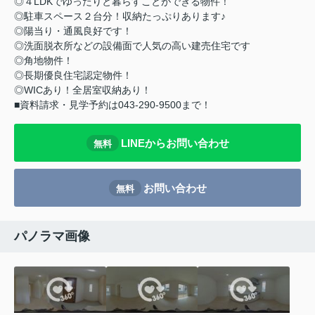
◎４LDKでゆったりと暮らすことができる物件！
◎駐車スペース２台分！収納たっぷりあります♪
◎陽当り・通風良好です！
◎洗面脱衣所などの設備面で人気の高い建売住宅です
◎角地物件！
◎長期優良住宅認定物件！
◎WICあり！全居室収納あり！
■資料請求・見学予約は043-290-9500まで！
LINEからお問い合わせ
無料
お問い合わせ
無料
パノラマ画像