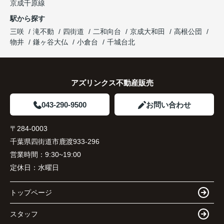
京成千原線
駅から探す
三咲
滝不動
四街道
二和向台
京成大和田
高根公団
物井
鎌ヶ谷大仏
小倉台
千城台北
アズリンクス不動産販売
043-290-9500
お問い合わせ
〒284-0003
千葉県四街道市鹿渡933-296
営業時間：
9:30~19:00
定休日：
水曜日
トップページ
スタッフ