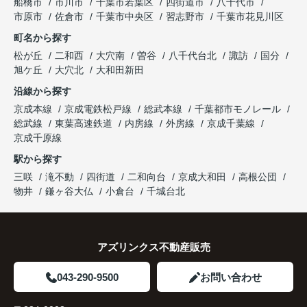
船橋市
市川市
千葉市若葉区
四街道市
八千代市
市原市
佐倉市
千葉市中央区
習志野市
千葉市花見川区
町名から探す
松が丘
二和西
大穴南
曽谷
八千代台北
諏訪
国分
旭ケ丘
大穴北
大和田新田
沿線から探す
京成本線
京成電鉄松戸線
総武本線
千葉都市モノレール
総武線
東葉高速鉄道
内房線
外房線
京成千葉線
京成千原線
駅から探す
三咲
滝不動
四街道
二和向台
京成大和田
高根公団
物井
鎌ヶ谷大仏
小倉台
千城台北
アズリンクス不動産販売
043-290-9500
お問い合わせ