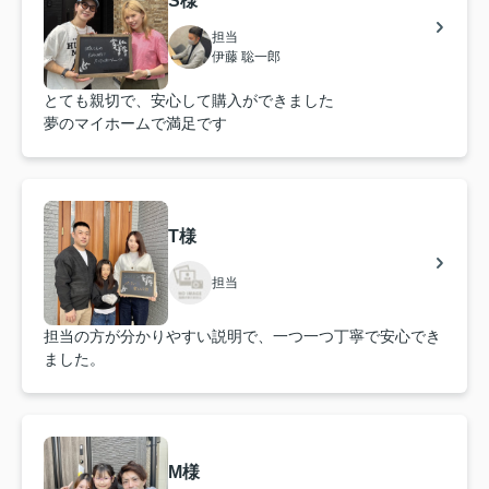
S様
担当
伊藤 聡一郎
とても親切で、安心して購入ができました
夢のマイホームで満足です
T様
担当
担当の方が分かりやすい説明で、一つ一つ丁寧で安心でき
ました。
M様