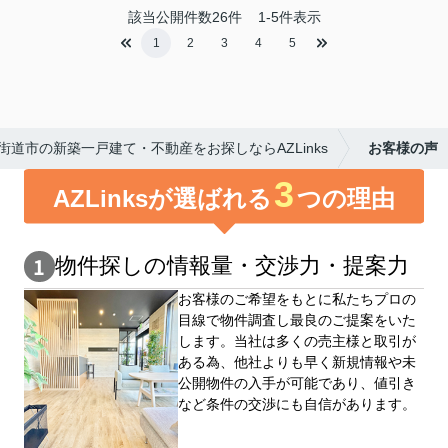
該当公開件数
26
件
1-5件表示
1
2
3
4
5
街道市の新築一戸建て・不動産をお探しならAZLinks
お客様の声
3
AZLinksが選ばれる
つの理由
物件探しの情報量・交渉⼒・提案⼒
お客様のご希望をもとに私たちプロの
目線で物件調査し最良のご提案をいた
します。当社は多くの売主様と取引が
ある為、他社よりも早く新規情報や未
公開物件の⼊手が可能であり、値引き
など条件の交渉にも自信があります。