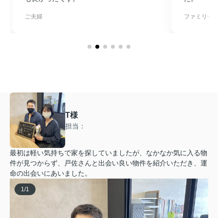
ご夫婦
ファミリー
T様
担当：
最初は軽い気持ちで家を探していましたが、なかなか気に入る物
件が見つからず、戸佐さんと出会い良い物件を紹介いただき、運
命の出会いにあいました。
1
/
1