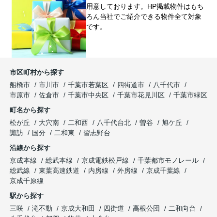
用意しております。HP掲載物件はもち
ろん当社でご紹介できる物件全て対象
です。
市区町村から探す
船橋市
市川市
千葉市若葉区
四街道市
八千代市
市原市
佐倉市
千葉市中央区
千葉市花見川区
千葉市緑区
町名から探す
松が丘
大穴南
二和西
八千代台北
曽谷
旭ケ丘
諏訪
国分
二和東
習志野台
沿線から探す
京成本線
総武本線
京成電鉄松戸線
千葉都市モノレール
総武線
東葉高速鉄道
内房線
外房線
京成千葉線
京成千原線
駅から探す
三咲
滝不動
京成大和田
四街道
高根公団
二和向台