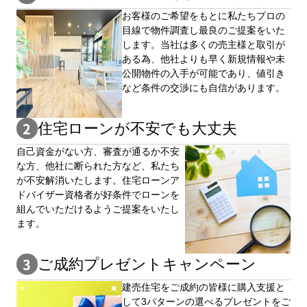
お客様のご希望をもとに私たちプロの
目線で物件調査し最良のご提案をいた
します。当社は多くの売主様と取引が
ある為、他社よりも早く新規情報や未
公開物件の⼊手が可能であり、値引き
など条件の交渉にも自信があります。
住宅ローンが不安でも大丈夫
自⼰資⾦がない⽅、審査が通るか不安
な⽅、他社に断られた⽅など、私たち
が不安解消いたします。住宅ローンア
ドバイザー資格者が好条件でローンを
組んでいただけるようご提案をいたし
ます。
ご成約プレゼントキャンペーン
建売住宅をご成約の皆様に購⼊⽀援と
して3パターンの選べるプレゼントをご