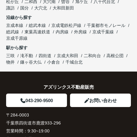
松が丘
二和西
大穴南
曽谷
旭ケ丘
八千代台北
諏訪
国分
大穴北
大和田新田
沿線から探す
京成本線
総武本線
京成電鉄松戸線
千葉都市モノレール
総武線
東葉高速鉄道
内房線
外房線
京成千葉線
京成千原線
駅から探す
三咲
滝不動
四街道
京成大和田
二和向台
高根公団
物井
鎌ヶ谷大仏
小倉台
千城台北
アズリンクス不動産販売
043-290-9500
お問い合わせ
〒284-0003
千葉県四街道市鹿渡933-296
営業時間：
9:30~19:00