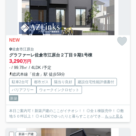
NEW
佐倉市江原台
グラファーレ佐倉市江原台２丁目９期
1号棟
3,290
万円
- / 99.78㎡ / 4LDK /予定
総武本線「佐倉」駅 徒歩59分
駐車2台可
都市ガス
陽当り良好
建設住宅性能評価書付
バリアフリー
ウォークインクロゼット
新築
本日ご案内可！新築戸建のここがイチオシ！！ ◎全１棟販売中！ ◎敷
地５０坪以上！ ◎４LDKでゆったりと暮らすことができ...
もっと見る
新築一戸建