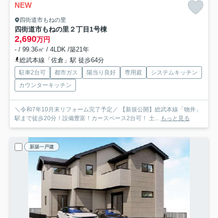
NEW
四街道市もねの里
四街道市もねの里２丁目
1号棟
2,690
万円
- / 99.36㎡ / 4LDK /築21年
総武本線「佐倉」駅 徒歩64分
駐車2台可
都市ガス
陽当り良好
専用庭
システムキッチン
カウンターキッチン
＼令和7年10月末リフォーム完了予定／ 【新規公開】総武本線「物井」
駅まで徒歩20分！設備豊富！カースペース2台可！ 土...
もっと見る
新築一戸建