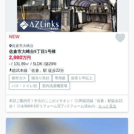
NEW
佐倉市大崎台
佐倉市大崎台5丁目
1号棟
2,980
万円
- / 131.89㎡ / 5LDK /築29年
総武本線「佐倉」駅 徒歩22分
都市ガス
陽当り良好
専用庭
浴室１坪以上
バス・トイレ別
室内洗濯機置場
本日ご案内可！中古のここがイチオシ！ ◎JR総武線「佐倉」駅徒歩22
分！ ◎令和8年3月リフォーム完了♪リフォーム済みの...
もっと見る