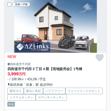
新築一戸建
NEW
四街道市千代田
四街道市千代田３丁目４期【現地販売会】
1号棟
3,999
万円
- / 108.99㎡ / 4SLDK /予定
総武本線「佐倉」駅 徒歩59分
都市ガス
陽当り良好
バリアフリー
ウォークインクロゼット
システムキッチン
カウンターキッチン
新築