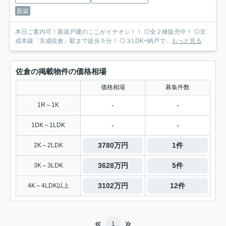
新築
本日ご案内可！新築戸建のここがイチオシ！！ ◎全２棟販売中！ ◎京
成本線「京成佐倉」駅まで徒歩５分！ ◎３LDK+納戸で...
もっと見る
佐倉の掲載物件の価格相場
価格相場
募集件数
-
-
1R～1K
-
-
1DK～1LDK
3780万円
1件
2K～2LDK
3628万円
5件
3K～3LDK
3102万円
12件
4K～4LDK以上
1