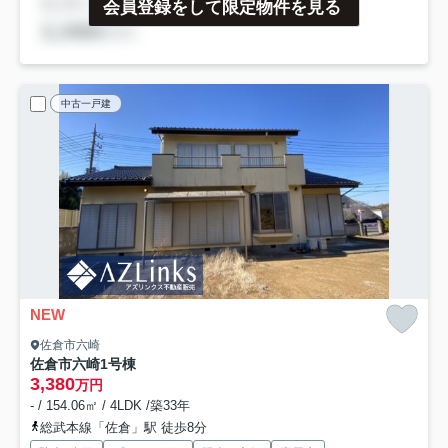
会員登録をして限定物件を見る
中古一戸建
NEW
佐倉市六崎
佐倉市六崎
1号棟
3,380
万円
- / 154.06㎡ / 4LDK /築33年
総武本線「佐倉」駅 徒歩8分