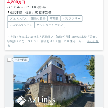
4,200
万円
- / 108.47㎡ / 3SLDK /築2年
総武本線「佐倉」駅 徒歩26分
プロパンガス
陽当り良好
専用庭
バリアフリー
システムキッチン
カウンターキッチン
＼令和６年完成の築後未入居物件／ 【新規公開】JR総武本線「佐倉」
駅徒歩２６分！３ＬＤＫ+書斎あり！２階ＬＤＫ住宅！カー...
もっと見
る
中古一戸建