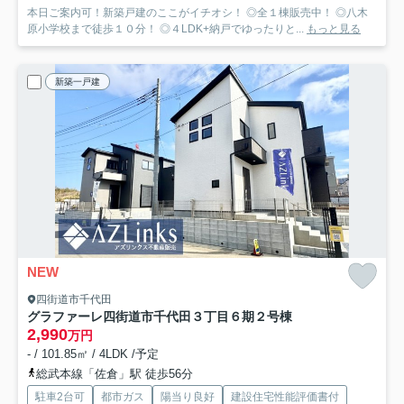
本日ご案内可！新築戸建のここがイチオシ！ ◎全１棟販売中！ ◎八木
原小学校まで徒歩１０分！ ◎４LDK+納戸でゆったりと...
もっと見る
新築一戸建
NEW
四街道市千代田
グラファーレ四街道市千代田３丁目６期
２号棟
2,990
万円
- / 101.85㎡ / 4LDK /予定
総武本線「佐倉」駅 徒歩56分
駐車2台可
都市ガス
陽当り良好
建設住宅性能評価書付