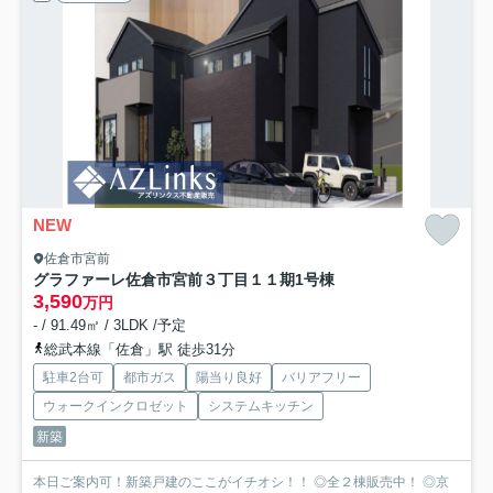
NEW
佐倉市宮前
グラファーレ佐倉市宮前３丁目１１期
1号棟
3,590
万円
- / 91.49㎡ / 3LDK /予定
総武本線「佐倉」駅 徒歩31分
駐車2台可
都市ガス
陽当り良好
バリアフリー
ウォークインクロゼット
システムキッチン
新築
本日ご案内可！新築戸建のここがイチオシ！！ ◎全２棟販売中！ ◎京