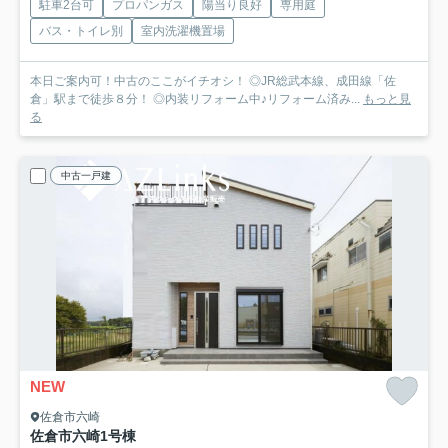
駐車2台可
プロパンガス
陽当り良好
専用庭
バス・トイレ別
室内洗濯機置場
本日ご案内可！中古のここがイチオシ！ ◎JR総武本線、成田線「佐
倉」駅まで徒歩８分！ ◎内装リフォーム中♪リフォーム済み...
もっと見
る
中古一戸建
NEW
佐倉市六崎
佐倉市六崎
1号棟