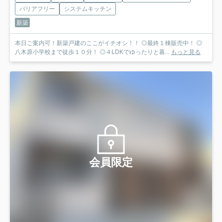
バリアフリー
システムキッチン
新築
本日ご案内可！新築戸建のここがイチオシ！！ ◎最終１棟販売中！ ◎
八木原小学校まで徒歩１０分！ ◎４LDKでゆったりと暮...
もっと見る
会員限定