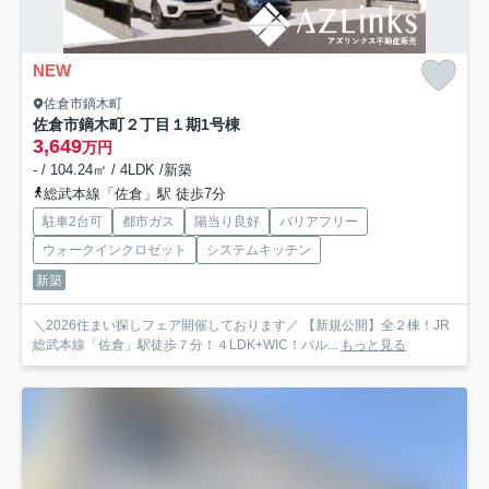
NEW
佐倉市鏑木町
佐倉市鏑木町２丁目１期
1号棟
3,649
万円
- / 104.24㎡ / 4LDK /新築
総武本線「佐倉」駅 徒歩7分
駐車2台可
都市ガス
陽当り良好
バリアフリー
ウォークインクロゼット
システムキッチン
新築
＼2026住まい探しフェア開催しております／ 【新規公開】全２棟！JR
総武本線「佐倉」駅徒歩７分！４LDK+WIC！バル...
もっと見る