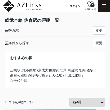
0
ログイン
お気に入り
総武本線 佐倉駅の戸建一覧
佐倉駅
変更
条件から探す
変更
おすすめの駅
三咲駅
/
滝不動駅
/
京成大和田駅
/
二和向台駅
/
四街道駅
/
高根公団駅
/
物井駅
/
鎌ヶ谷大仏駅
/
千城台北駅
/
八千代台駅
18
件（会員物件 8件）