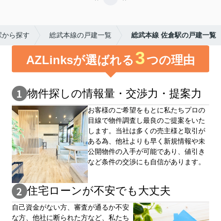
駅から探す
総武本線の戸建一覧
総武本線 佐倉駅の戸建一覧
3
AZLinksが選ばれる
つの理由
物件探しの情報量・交渉⼒・提案⼒
お客様のご希望をもとに私たちプロの
目線で物件調査し最良のご提案をいた
します。当社は多くの売主様と取引が
ある為、他社よりも早く新規情報や未
公開物件の⼊手が可能であり、値引き
など条件の交渉にも自信があります。
住宅ローンが不安でも大丈夫
自⼰資⾦がない⽅、審査が通るか不安
な⽅、他社に断られた⽅など、私たち