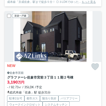
成本線「京成佐倉」駅まで徒歩５分！ ◎３LDKでゆった...
もっと見る
新築一戸建
NEW
佐倉市宮前
グラファーレ佐倉市宮前３丁目１１期
２号棟
3,190
万円
- / 92.73㎡ / 3SLDK /予定
総武本線「佐倉」駅 徒歩31分
駐車2台可
都市ガス
陽当り良好
バリアフリー
ウォークインクロゼット
システムキッチン