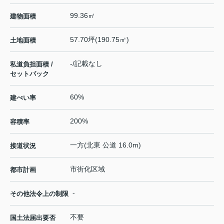
99.36㎡
建物面積
57.70坪(190.75㎡)
土地面積
-/記載なし
私道負担面積 /
セットバック
60%
建ぺい率
200%
容積率
一方(北東 公道 16.0m)
接道状況
市街化区域
都市計画
-
その他法令上の制限
不要
国土法届出要否