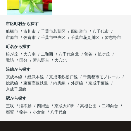
市区町村から探す
船橋市
市川市
千葉市若葉区
四街道市
八千代市
市原市
佐倉市
千葉市中央区
千葉市花見川区
習志野市
町名から探す
松が丘
大穴南
二和西
八千代台北
曽谷
旭ケ丘
諏訪
国分
習志野台
大穴北
沿線から探す
京成本線
総武本線
京成電鉄松戸線
千葉都市モノレール
総武線
東葉高速鉄道
内房線
外房線
京成千葉線
京成千原線
駅から探す
三咲
滝不動
四街道
京成大和田
高根公団
二和向台
都賀
物井
小倉台
八千代台