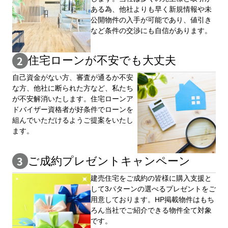
ある為、他社よりも早く新規情報や未
公開物件の⼊手が可能であり、値引き
など条件の交渉にも自信があります。
住宅ローンが不安でも大丈夫
自⼰資⾦がない⽅、審査が通るか不安
な⽅、他社に断られた⽅など、私たち
が不安解消いたします。住宅ローンア
ドバイザー資格者が好条件でローンを
組んでいただけるようご提案をいたし
ます。
ご成約プレゼントキャンペーン
建売住宅をご成約の皆様に購⼊⽀援と
して3パターンの選べるプレゼントをご
用意しております。HP掲載物件はもち
ろん当社でご紹介できる物件全て対象
です。