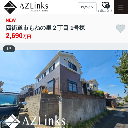
0
ログイン
お気に入り
NEW
四街道市もねの里２丁目 1号棟
2,690
万円
1
/
6