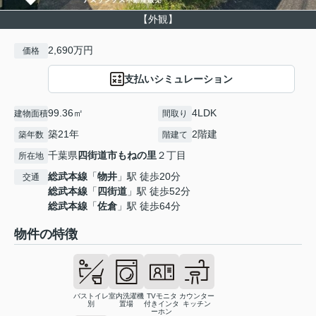
【外観】
2,690万円
価格
支払いシミュレーション
99.36㎡
4LDK
建物面積
間取り
築21年
2階建
築年数
階建て
千葉県
四街道市
もねの里
２丁目
所在地
総武本線
「
物井
」駅 徒歩20分
交通
総武本線
「
四街道
」駅 徒歩52分
総武本線
「
佐倉
」駅 徒歩64分
物件の特徴
バストイレ
室内洗濯機
TVモニタ
カウンター
別
置場
付きインタ
キッチン
ーホン