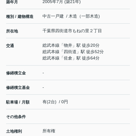
2005年7月 (築21年)
築年月
中古一戸建 / 木造（一部木造)
種別 / 建物構造
千葉県
四街道市
もねの里
２丁目
所在地
総武本線
「
物井
」駅 徒歩20分
交通
総武本線
「
四街道
」駅 徒歩52分
総武本線
「
佐倉
」駅 徒歩64分
-
修繕積立金
-
修繕積立基金
有(2台) / 0円
駐車場 / 月額
その他条件
所有権
土地権利