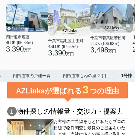
四街道市鹿渡
千葉市若葉区若松町
千葉市稲毛区山王町
4LDK (96.88㎡)
4
3LDK (106.82㎡)
4SLDK (97.50㎡)
3,390
3,498
万円
3,390
万円
万円
s
四街道市の戸建一覧
四街道市もねの里２丁目
1号棟
3
AZLinksが選ばれる
つの理由
物件探しの情報量・交渉⼒・提案⼒
お客様のご希望をもとに私たちプロの
目線で物件調査し最良のご提案をいた
します。当社は多くの売主様と取引が