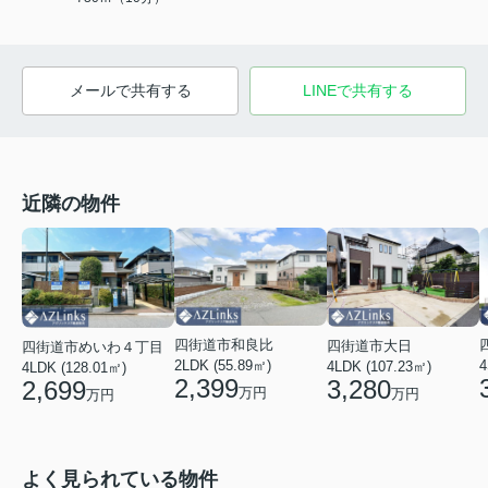
メールで共有する
LINEで共有する
近隣の物件
四街道市和良比
四街道市大日
四街道市めいわ４丁目
2LDK (55.89㎡)
4
4LDK (107.23㎡)
4LDK (128.01㎡)
2,399
3,280
2,699
万円
万円
万円
よく見られている物件