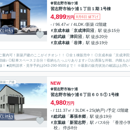
習志野市
袖ケ浦
習志野市袖ケ浦１丁目１期 1号棟
4,899
8月6日 値下げ
万円
- / 96.47㎡ / 4LDK /新築 /2階建
京成本線
「
京成津田沼
」駅 徒歩15分
総武線
「
津田沼
」駅 徒歩20分
京成本線
「
谷津
」駅 徒歩19分
ご案内可！新築戸建のここがイチオシ！！ ◎全１棟販売中！ ◎京成本線「京成津田
動線♪ ◎駐車スペース２台分！収納もたっぷりあります♪ ◎お洒落な外観、内観もお
線！ ■資料請求・見学予約は043-290-9500まで！ ※最新の販売状況の確認はお問い
新築一戸建
NEW
習志野市
袖ケ浦
習志野市袖ケ浦６丁目６０５① 1号棟
4,980
万円
- / 111.37㎡ / 3LDK＋2S(納戸) /予定 /2階建
総武線
「
幕張本郷
」駅 徒歩19分
京葉線
「
新習志野
」駅 バス6分 「香澄小
校」 停歩8分