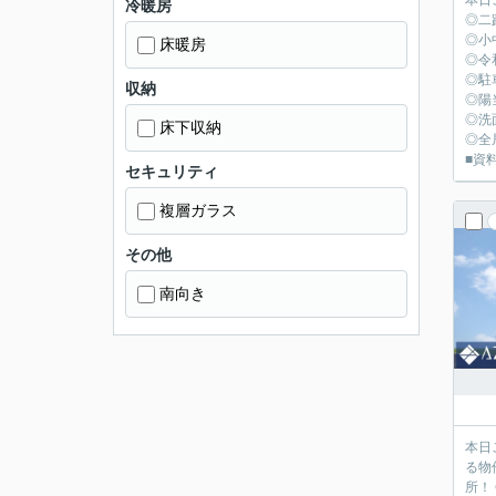
本日
冷暖房
◎二
◎小
床暖房
◎令
◎駐
収納
◎陽
◎洗
床下収納
◎全
■資料
セキュリティ
複層ガラス
その他
南向き
本日
る物
所！