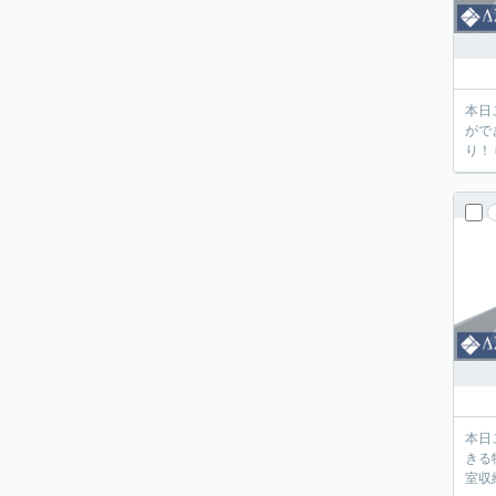
本日
がで
り！
本日
きる
室収