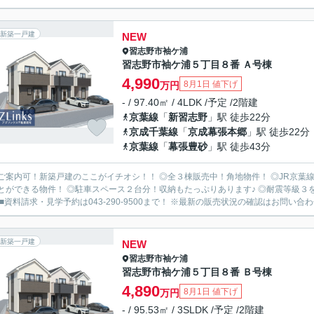
新築一戸建
NEW
習志野市
袖ケ浦
習志野市袖ケ浦５丁目８番 Ａ号棟
4,990
8月1日 値下げ
万円
- / 97.40㎡ / 4LDK /予定 /2階建
京葉線
「
新習志野
」駅 徒歩22分
京成千葉線
「
京成幕張本郷
」駅 徒歩22分
京葉線
「
幕張豊砂
」駅 徒歩43分
ご案内可！新築戸建のここがイチオシ！！ ◎全３棟販売中！角地物件！ ◎JR京葉線
とができる物件！ ◎駐車スペース２台分！収納もたっぷりあります♪ ◎耐震等級３を
 ■資料請求・見学予約は043-290-9500まで！ ※最新の販売状況の確認はお問い合わせ
新築一戸建
NEW
習志野市
袖ケ浦
習志野市袖ケ浦５丁目８番 Ｂ号棟
4,890
8月1日 値下げ
万円
- / 95.53㎡ / 3SLDK /予定 /2階建