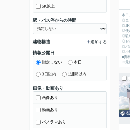
5K以上
本日
駅・バス停からの時間
◎全
◎J
◎使
◎駐
建物構造
◎お
追加する
◎バ
◎小
情報公開日
■資料
指定しない
本日
※最
3日以内
1週間以内
画像・動画あり
画像あり
動画あり
パノラマあり