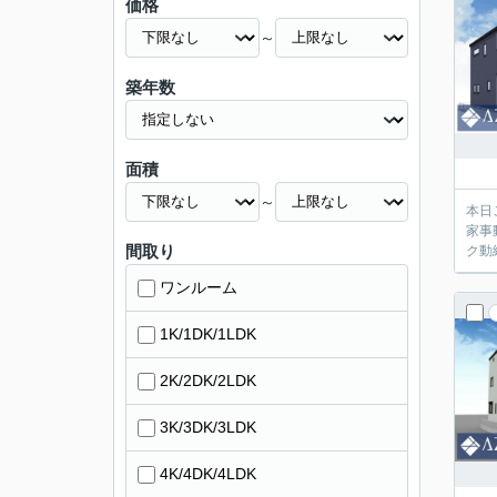
価格
～
築年数
面積
～
本日
家事
間取り
ク動
ワンルーム
1K/1DK/1LDK
2K/2DK/2LDK
3K/3DK/3LDK
4K/4DK/4LDK