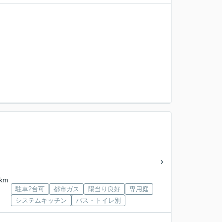
km
駐車2台可
都市ガス
陽当り良好
専用庭
システムキッチン
バス・トイレ別