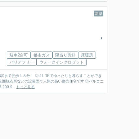
新築
駐車2台可
都市ガス
陽当り良好
床暖房
バリアフリー
ウォークインクロゼット
駅まで徒歩１８分！ ◎４LDKでゆったりと暮らすことができ
◎洗面脱衣所などの設備面で人気の高い建売住宅です ◎バルコニ
0-9...
もっと見る