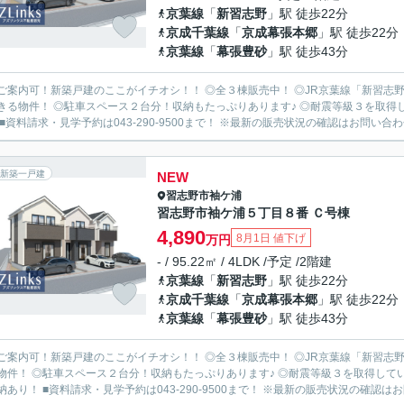
京葉線
「
新習志野
」駅 徒歩22分
京成千葉線
「
京成幕張本郷
」駅 徒歩22分
京葉線
「
幕張豊砂
」駅 徒歩43分
ご案内可！新築戸建のここがイチオシ！！ ◎全３棟販売中！ ◎JR京葉線「新習志野
きる物件！ ◎駐車スペース２台分！収納もたっぷりあります♪ ◎耐震等級３を取得し
 ■資料請求・見学予約は043-290-9500まで！ ※最新の販売状況の確認はお問い合わせ
新築一戸建
NEW
習志野市
袖ケ浦
習志野市袖ケ浦５丁目８番 Ｃ号棟
4,890
8月1日 値下げ
万円
- / 95.22㎡ / 4LDK /予定 /2階建
京葉線
「
新習志野
」駅 徒歩22分
京成千葉線
「
京成幕張本郷
」駅 徒歩22分
京葉線
「
幕張豊砂
」駅 徒歩43分
ご案内可！新築戸建のここがイチオシ！！ ◎全３棟販売中！ ◎JR京葉線「新習志野
物件！ ◎駐車スペース２台分！収納もたっぷりあります♪ ◎耐震等級３を取得してい
納あり！ ■資料請求・見学予約は043-290-9500まで！ ※最新の販売状況の確認はお問