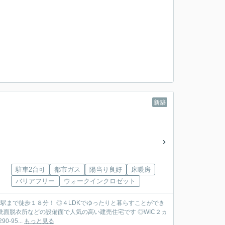
新築
駐車2台可
都市ガス
陽当り良好
床暖房
バリアフリー
ウォークインクロゼット
駅まで徒歩１８分！ ◎４LDKでゆったりと暮らすことができ
洗面脱衣所などの設備面で人気の高い建売住宅です ◎WIC２ヵ
95...
もっと見る