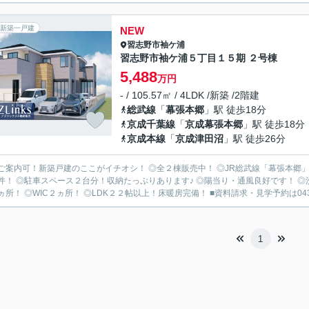
新築一戸建
NEW
習志野市
袖ケ浦
習志野市袖ケ浦５丁目１５期 ２号棟
5,488
万円
- / 105.57㎡ / 4LDK /新築 /2階建
総武線
「
幕張本郷
」駅 徒歩18分
京成千葉線
「
京成幕張本郷
」駅 徒歩18分
京成本線
「
京成津田沼
」駅 徒歩26分
ご案内可！新築戸建のここがイチオシ！ ◎全２棟販売中！ ◎JR総武線「幕張本郷」
件！ ◎駐車スペース２台分！収納たっぷりあります♪ ◎陽当り・通風良好です！ 
ヵ所！ ◎WIC２ヵ所！ ◎LDK２２帖以上！床暖房完備！ ■資料請求・見学予約は043-29
1