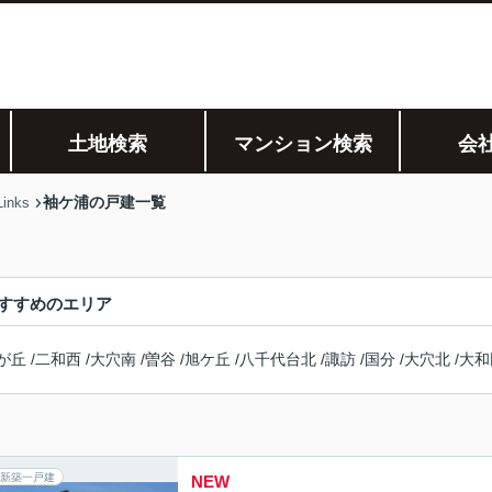
土地検索
マンション検索
会
袖ケ浦の戸建一覧
nks
すすめのエリア
が丘
/
二和西
/
大穴南
/
曽谷
/
旭ケ丘
/
八千代台北
/
諏訪
/
国分
/
大穴北
/
大和
新築一戸建
NEW