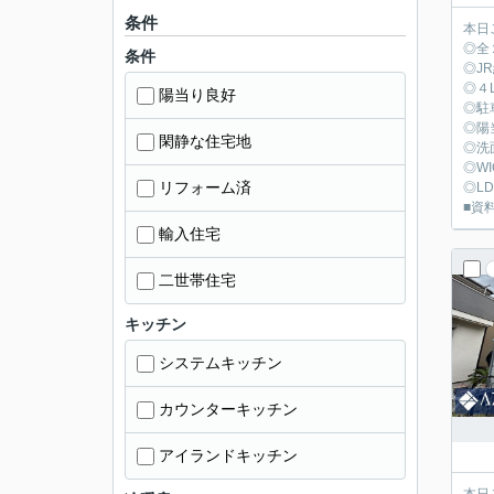
条件
本日
◎全
条件
◎J
◎４
陽当り良好
◎駐
◎陽
閑静な住宅地
◎洗
◎W
リフォーム済
◎L
■資料
輸入住宅
二世帯住宅
キッチン
システムキッチン
カウンターキッチン
アイランドキッチン