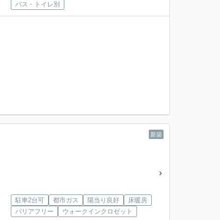
バス・トイレ別
新築
駐車2台可
都市ガス
陽当り良好
床暖房
バリアフリー
ウォークインクロゼット