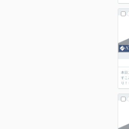
本日
すこ
り！