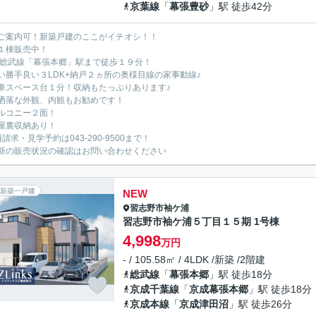
京葉線
「
幕張豊砂
」駅 徒歩42分
ご案内可！新築戸建のここがイチオシ！！
１棟販売中！
R総武線「幕張本郷」駅まで徒歩１９分！
い勝手良い３LDK+納戸２ヵ所の奥様目線の家事動線♪
車スペース台１分！収納もたっぷりあります♪
洒落な外観、内観もお勧めです！
ルコニー２面！
屋裏収納あり！
請求・見学予約は043-290-9500まで！
新の販売状況の確認はお問い合わせください
新築一戸建
NEW
習志野市
袖ケ浦
習志野市袖ケ浦５丁目１５期 1号棟
4,998
万円
- / 105.58㎡ / 4LDK /新築 /2階建
総武線
「
幕張本郷
」駅 徒歩18分
京成千葉線
「
京成幕張本郷
」駅 徒歩18分
京成本線
「
京成津田沼
」駅 徒歩26分