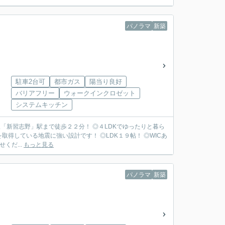
パノラマ
新築
駐車2台可
都市ガス
陽当り良好
バリアフリー
ウォークインクロゼット
システムキッチン
「新習志野」駅まで徒歩２２分！ ◎４LDKでゆったりと暮ら
取得している地震に強い設計です！ ◎LDK１９帖！ ◎WICあ
くだ...
もっと見る
パノラマ
新築