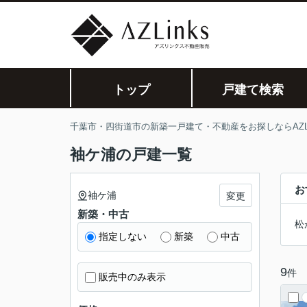
トップ
戸建て検索
千葉市・四街道市の新築一戸建て・不動産をお探しならAZLi
袖ケ浦の戸建一覧
お
袖ケ浦
変更
新築・中古
松
指定しない
新築
中古
9
件
販売中のみ表示