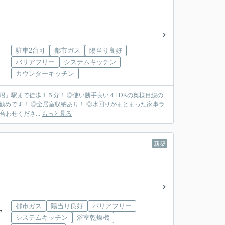
駐車2台可
都市ガス
陽当り良好
バリアフリー
システムキッチン
カウンターキッチン
沼」駅まで徒歩１５分！ ◎使い勝手良い４LDKの奥様目線の
勧めです！ ◎全居室収納あり！ ◎水回りがまとまった家事ラ
合わせくださ...
もっと見る
新築
都市ガス
陽当り良好
バリアフリー
学
システムキッチン
浴室乾燥機