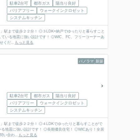
駐車2台可
都市ガス
陽当り良好
バリアフリー
ウォークインクロゼット
システムキッチン
」駅まで徒歩２２分！ ◎３LDK+納戸でゆったりと暮らすこと
ている地震に強い設計です！ ◎WIC、FC、フリーコーナーあ
くだ...
もっと見る
パノラマ
新築
駐車2台可
都市ガス
陽当り良好
バリアフリー
ウォークインクロゼット
システムキッチン
」駅まで徒歩２２分！ ◎４LDKでゆったりと暮らすことがで
る地震に強い設計です！ ◎長期優良住宅！ ◎WICあり！全居
い合わ...
もっと見る