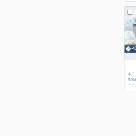
本日
る物
ー２