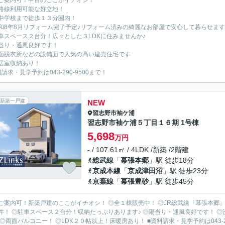
ご案内可！中古のここがイチオシ！
路線利用可能な好立地！
中学校まで徒歩１３分圏内！
和8年8月リフォーム完了予定♪リフォーム済みの綺麗なお部屋で安心して暮らせます
車スペース２台分！広々とした３LDKに住みませんか♪
当り・通風良好です！
面脱衣所などの設備面で人気の高い建売住宅です
居室収納あり！
請求・見学予約は043-290-9500まで！
新築一戸建
NEW
習志野市
袖ケ浦
習志野市袖ケ浦５丁目１６期 1号棟
5,698
万円
- / 107.61㎡ / 4LDK /新築 /2階建
総武線
「
幕張本郷
」駅 徒歩18分
京成本線
「
京成津田沼
」駅 徒歩23分
京葉線
「
幕張豊砂
」駅 徒歩45分
ご案内可！新築戸建のここがイチオシ！ ◎全１棟販売中！ ◎JR総武線「幕張本郷」
件！ ◎駐車スペース２台分！収納たっぷりあります♪ ◎陽当り・通風良好です！ ◎
 ◎両面バルコニー！ ◎LDK２０帖以上！床暖房あり！ ■資料請求・見学予約は043-290-