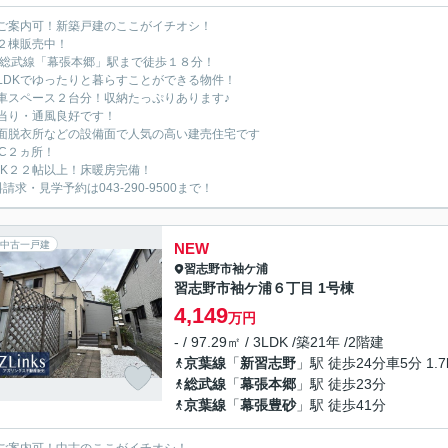
ご案内可！新築戸建のここがイチオシ！
２棟販売中！
R総武線「幕張本郷」駅まで徒歩１８分！
LDKでゆったりと暮らすことができる物件！
車スペース２台分！収納たっぷりあります♪
当り・通風良好です！
面脱衣所などの設備面で人気の高い建売住宅です
IC２ヵ所！
DK２２帖以上！床暖房完備！
請求・見学予約は043-290-9500まで！
中古一戸建
NEW
習志野市
袖ケ浦
習志野市袖ケ浦６丁目 1号棟
4,149
万円
- / 97.29㎡ / 3LDK /築21年 /2階建
京葉線
「
新習志野
」駅 徒歩24分車5分 1.7
総武線
「
幕張本郷
」駅 徒歩23分
京葉線
「
幕張豊砂
」駅 徒歩41分