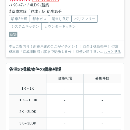
- / 96.47㎡ / 4LDK /新築
京成本線「谷津」駅 徒歩19分
駐車2台可
都市ガス
陽当り良好
バリアフリー
システムキッチン
カウンターキッチン
新築
本日ご案内可！新築戸建のここがイチオシ！！ ◎全１棟販売中！ ◎京
成本線「京成津田沼」駅まで徒歩１５分！ ◎使い勝手良い...
もっと見る
谷津の掲載物件の価格相場
価格相場
募集件数
-
-
1R～1K
-
-
1DK～1LDK
-
-
2K～2LDK
-
-
3K～3LDK