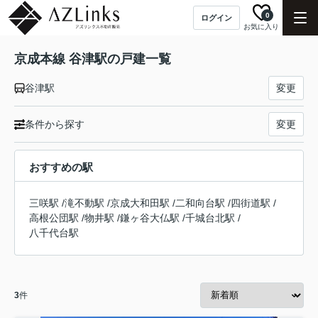
0
ログイン
お気に入り
京成本線 谷津駅の戸建一覧
谷津駅
変更
条件から探す
変更
おすすめの駅
三咲駅
/
滝不動駅
/
京成大和田駅
/
二和向台駅
/
四街道駅
/
高根公団駅
/
物井駅
/
鎌ヶ谷大仏駅
/
千城台北駅
/
八千代台駅
3
件