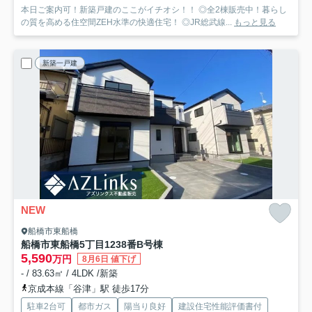
本日ご案内可！新築戸建のここがイチオシ！！ ◎全2棟販売中！暮らし
の質を高める住空間ZEH水準の快適住宅！ ◎JR総武線...
もっと見る
新築一戸建
NEW
船橋市東船橋
船橋市東船橋5丁目1238番
B号棟
5,590
万円
8月6日 値下げ
- / 83.63㎡ / 4LDK /新築
京成本線「谷津」駅 徒歩17分
駐車2台可
都市ガス
陽当り良好
建設住宅性能評価書付