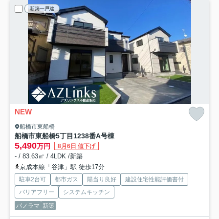
新築一戸建
NEW
船橋市東船橋
船橋市東船橋5丁目1238番
A号棟
5,490
万円
8月6日 値下げ
- / 83.63㎡ / 4LDK /新築
京成本線「谷津」駅 徒歩17分
駐車2台可
都市ガス
陽当り良好
建設住宅性能評価書付
バリアフリー
システムキッチン
パノラマ
新築