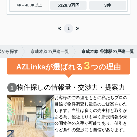
5326.3万円
3件
4K～4LDK以上
1
駅から探す
京成本線の戸建一覧
京成本線 谷津駅の戸建一覧
3
AZLinksが選ばれる
つの理由
物件探しの情報量・交渉⼒・提案⼒
お客様のご希望をもとに私たちプロの
目線で物件調査し最良のご提案をいた
します。当社は多くの売主様と取引が
ある為、他社よりも早く新規情報や未
公開物件の⼊手が可能であり、値引き
など条件の交渉にも自信があります。