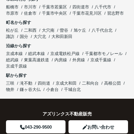
船橋市
市川市
千葉市若葉区
四街道市
八千代市
市原市
佐倉市
千葉市中央区
千葉市花見川区
習志野市
町名から探す
松が丘
二和西
大穴南
曽谷
旭ケ丘
八千代台北
諏訪
国分
大穴北
大和田新田
沿線から探す
京成本線
総武本線
京成電鉄松戸線
千葉都市モノレール
総武線
東葉高速鉄道
内房線
外房線
京成千葉線
京成千原線
駅から探す
三咲
滝不動
四街道
京成大和田
二和向台
高根公団
物井
鎌ヶ谷大仏
小倉台
千城台北
アズリンクス不動産販売
043-290-9500
お問い合わせ