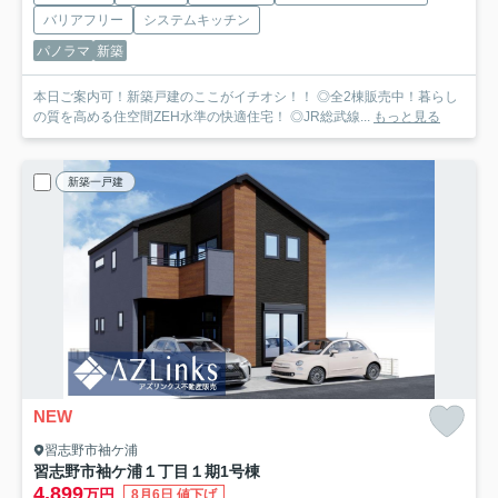
バリアフリー
システムキッチン
パノラマ
新築
本日ご案内可！新築戸建のここがイチオシ！！ ◎全2棟販売中！暮らし
の質を高める住空間ZEH水準の快適住宅！ ◎JR総武線...
もっと見る
新築一戸建
NEW
習志野市袖ケ浦
習志野市袖ケ浦１丁目１期
1号棟
4,899
万円
8月6日 値下げ