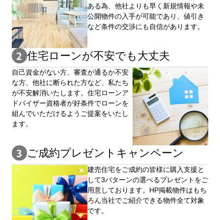
ある為、他社よりも早く新規情報や未
公開物件の⼊手が可能であり、値引き
など条件の交渉にも自信があります。
住宅ローンが不安でも大丈夫
自⼰資⾦がない⽅、審査が通るか不安
な⽅、他社に断られた⽅など、私たち
が不安解消いたします。住宅ローンア
ドバイザー資格者が好条件でローンを
組んでいただけるようご提案をいたし
ます。
ご成約プレゼントキャンペーン
建売住宅をご成約の皆様に購⼊⽀援と
して3パターンの選べるプレゼントをご
用意しております。HP掲載物件はもち
ろん当社でご紹介できる物件全て対象
です。