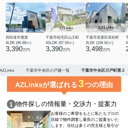
四街道市鹿渡
千葉市稲毛区山王町
千葉市若葉区若松町
4LDK (96.88㎡)
4SLDK (97.50㎡)
3LDK (106.82㎡)
4
3,390
3,390
3,498
万円
万円
万円
inks
千葉市中央区の戸建一覧
千葉市中央区川戸町第２
3
AZLinksが選ばれる
つの理由
物件探しの情報量・交渉⼒・提案⼒
お客様のご希望をもとに私たちプロの
目線で物件調査し最良のご提案をいた
します。当社は多くの売主様と取引が