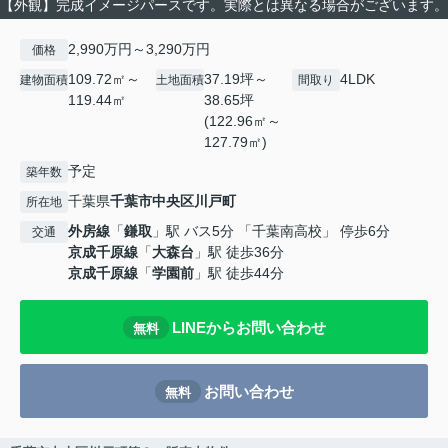
【外観】完成イメージパースです。実際とは異なる場合がございます。
2,990万円～3,290万円
価格
109.72㎡～
37.19坪～
4LDK
建物面積
土地面積
間取り
119.44㎡
38.65坪
(122.96㎡～
127.79㎡)
予定
築年数
千葉県
千葉市中央区
川戸町
所在地
外房線
「
鎌取
」駅 バス5分 「千葉南高校」 停歩6分
交通
京成千原線
「
大森台
」駅 徒歩36分
京成千原線
「
学園前
」駅 徒歩44分
LINEからお問い合わせ
無料
お問い合わせ
無料