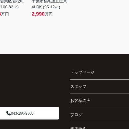
若葉区若松町
千葉市稲毛区山王町
(106.82㎡)
4LDK (95.12㎡)
8
2,990
万円
万円
トップページ
スタッフ
お客様の声
043-290-9500
ブログ
来店予約