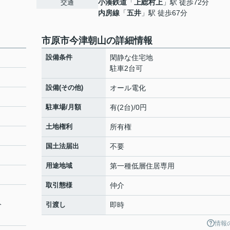
小湊鉄道
「
上総村上
」駅 徒歩72分
交通
内房線
「
五井
」駅 徒歩67分
市原市今津朝山の詳細情報
設備条件
閑静な住宅地
駐車2台可
設備(その他)
オール電化
駐車場/月額
有(2台)/0円
土地権利
所有権
国土法届出
不要
用途地域
第一種低層住居専用
取引態様
仲介
分
引渡し
即時
情報