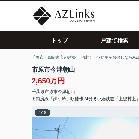
トップ
戸建て検索
千葉市・四街道市の新築一戸建て・不動産をお探しならAZLi
市原市今津朝山
2,650万円
千葉県
市原市
今津朝山
内房線「姉ケ崎」駅徒歩24分
小湊鉄道「上総村上」
1
/
18