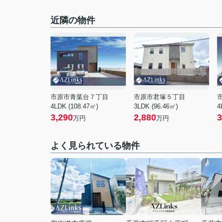
近隣の物件
市原市青葉台７丁目
市原市君塚５丁目
4LDK (108.47㎡)
3LDK (96.46㎡)
4
3,290
2,880
3
万円
万円
よく見られている物件