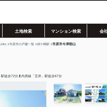
土地検索
マンション検索
会
市原市今津朝山
nks
市原市の戸建一覧
姉ケ崎駅
駅徒歩72分
内房線「五井」駅徒歩67分