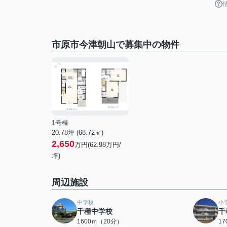
市原市今津朝山で募集中の物件
1号棟
20.78坪 (68.72㎡)
2,650
万円(62.98万円/
坪)
周辺施設
中学校
小
千種中学校
千
1600ｍ（20分）
1