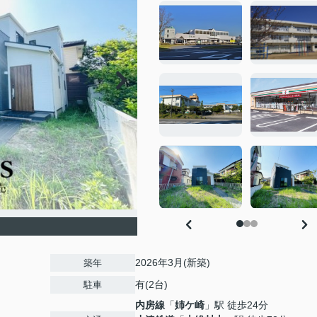
2026年3月(新築)
築年
有(2台)
駐車
内房線
「
姉ケ崎
」駅 徒歩24分