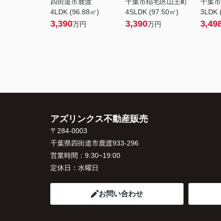
四街道市鹿渡
千葉市稲毛区山王町
千葉市
4LDK (96.88㎡)
4SLDK (97.50㎡)
3LDK 
3,390
3,390
3,49
万円
万円
アズリンクス不動産販売
〒284-0003
千葉県四街道市鹿渡933-296
営業時間：
9:30~19:00
定休日：
水曜日
お問い合わせ