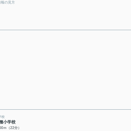
情報の見方
学校
種小学校
700ｍ（22分）