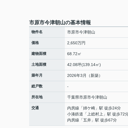
市原市今津朝山の基本情報
物件名
市原市今津朝山
価格
2,650万円
建物面積
68.72㎡
土地面積
42.08坪(139.14㎡)
築年月
2026年3月（新築）
総戸数
-
所在地
千葉県
市原市
今津朝山
交通
内房線
「
姉ケ崎
」駅 徒歩24分
小湊鉄道
「
上総村上
」駅 徒歩72
内房線
「
五井
」駅 徒歩67分