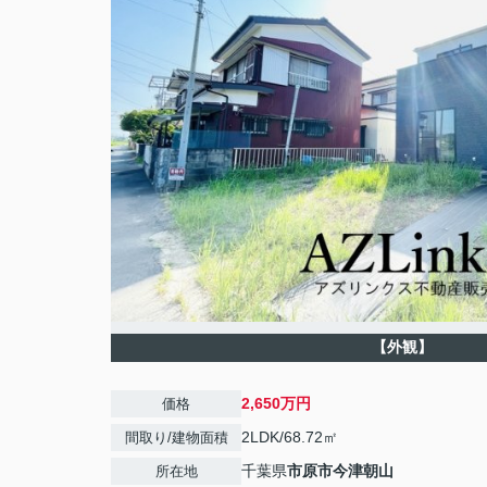
【外観】
2,650万円
価格
2LDK/68.72㎡
間取り/建物面積
千葉県
市原市
今津朝山
所在地