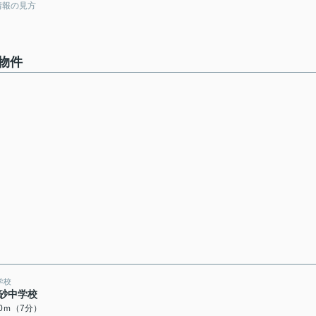
情報の見方
物件
学校
砂中学校
50ｍ（7分）