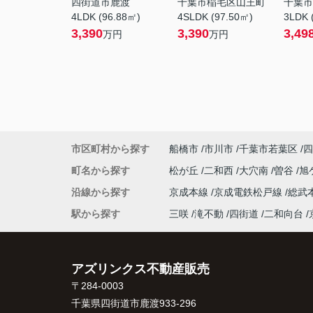
四街道市鹿渡
千葉市稲毛区山王町
千葉市
4LDK (96.88㎡)
4SLDK (97.50㎡)
3LDK 
3,390
3,390
3,49
万円
万円
市区町村から探す
船橋市
市川市
千葉市若葉区
四
町名から探す
松が丘
二和西
大穴南
曽谷
旭
沿線から探す
京成本線
京成電鉄松戸線
総武
駅から探す
三咲
滝不動
四街道
二和向台
アズリンクス不動産販売
〒284-0003
千葉県四街道市鹿渡933-296