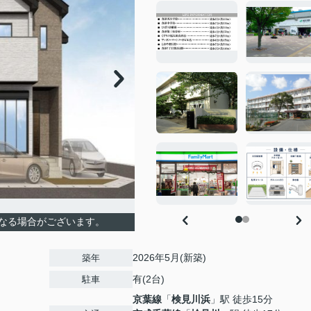
なる場合がございます。
2026年5月(新築)
築年
有(2台)
駐車
京葉線
「
検見川浜
」駅 徒歩15分