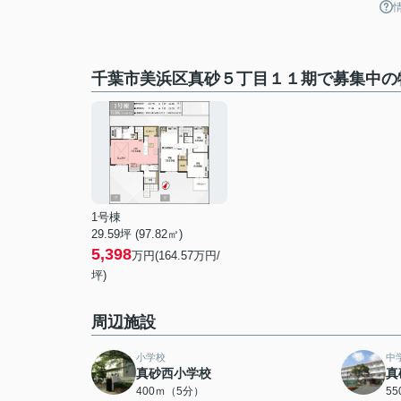
千葉市美浜区真砂５丁目１１期で募集中の
1号棟
29.59坪 (97.82㎡)
5,398
万円(164.57万円/
坪)
周辺施設
小学校
中
真砂西小学校
真
400ｍ（5分）
5