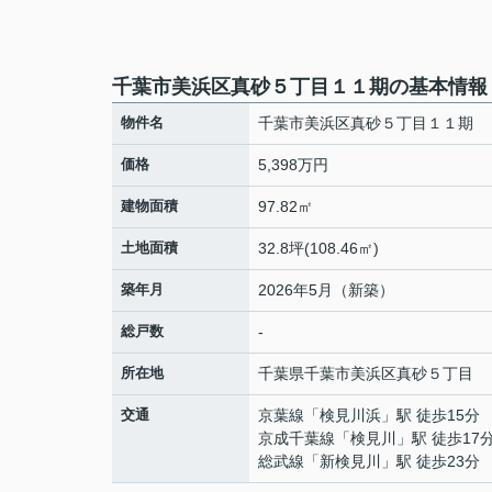
千葉市美浜区真砂５丁目１１期の基本情報
物件名
千葉市美浜区真砂５丁目１１期
価格
5,398万円
建物面積
97.82㎡
土地面積
32.8坪(108.46㎡)
築年月
2026年5月（新築）
総戸数
-
所在地
千葉県
千葉市美浜区
真砂
５丁目
交通
京葉線
「
検見川浜
」駅 徒歩15分
京成千葉線
「
検見川
」駅 徒歩17
総武線
「
新検見川
」駅 徒歩23分