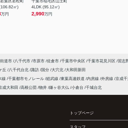
若葉区若松町
千葉市稲毛区山王町
(106.82㎡)
4LDK (95.12㎡)
8
2,990
万円
万円
街道市
八千代市
市原市
佐倉市
千葉市中央区
千葉市花見川区
習志
ケ丘
八千代台北
諏訪
国分
大穴北
大和田新田
本線
千葉都市モノレール
総武線
東葉高速鉄道
内房線
外房線
京成
京成大和田
高根公団
物井
鎌ヶ谷大仏
小倉台
千城台北
トップページ
スタッフ