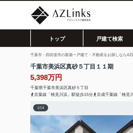
トップ
戸建て検索
千葉市・四街道市の新築一戸建て・不動産をお探しならAZLi
千葉市美浜区真砂５丁目１１期
5,398万円
千葉県
千葉市美浜区
真砂
５丁目
京葉線「検見川浜」駅徒歩15分
京成千葉線「検見川
1
/
14