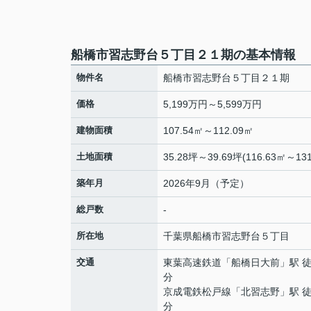
船橋市習志野台５丁目２１期の基本情報
物件名
船橋市習志野台５丁目２１期
価格
5,199万円～5,599万円
建物面積
107.54㎡～112.09㎡
土地面積
35.28坪～39.69坪(116.63㎡～131
築年月
2026年9月（予定）
総戸数
-
所在地
千葉県
船橋市
習志野台
５丁目
交通
東葉高速鉄道
「
船橋日大前
」駅 徒
分
京成電鉄松戸線
「
北習志野
」駅 徒
分