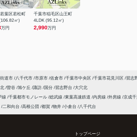
若葉区若松町
千葉市稲毛区山王町
(106.82㎡)
4LDK (95.12㎡)
8
2,990
万円
万円
街道市
八千代市
市原市
佐倉市
千葉市中央区
千葉市花見川区
習志
台北
曽谷
旭ケ丘
諏訪
国分
習志野台
大穴北
戸線
千葉都市モノレール
総武線
東葉高速鉄道
内房線
外房線
京成
二和向台
高根公団
都賀
物井
小倉台
八千代台
トップページ