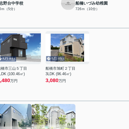
志野台中学校
船橋いづみ幼稚園
50ｍ（5分）
726ｍ（10分）
船橋市三山５丁目
船橋市旭町２丁目
LDK (100.46㎡)
3LDK (96.46㎡)
,480
3,080
万円
万円