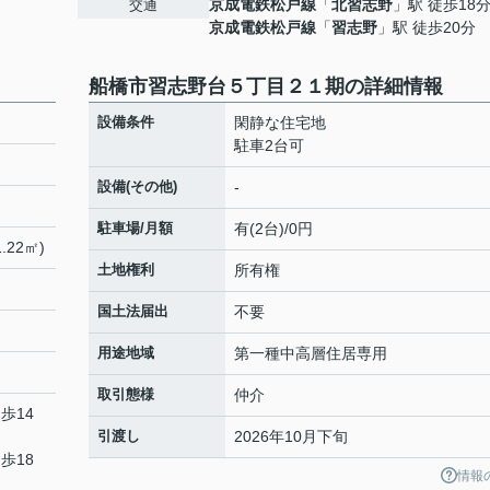
京成電鉄松戸線
「
北習志野
」駅 徒歩18
交通
京成電鉄松戸線
「
習志野
」駅 徒歩20分
船橋市習志野台５丁目２１期の詳細情報
設備条件
閑静な住宅地
駐車2台可
設備(その他)
-
駐車場/月額
有(2台)/0円
.22㎡)
土地権利
所有権
国土法届出
不要
用途地域
第一種中高層住居専用
取引態様
仲介
歩14
引渡し
2026年10月下旬
歩18
情報