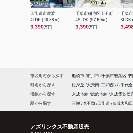
四街道市鹿渡
千葉市稲毛区山王町
千葉市
4LDK (96.88㎡)
4SLDK (97.50㎡)
3LDK 
3,390
3,390
3,49
万円
万円
市区町村から探す
船橋市
市川市
千葉市若葉区
四
町名から探す
松が丘
大穴南
二和西
八千代
沿線から探す
京成本線
総武本線
京成電鉄松
駅から探す
三咲
滝不動
四街道
京成大和田
アズリンクス不動産販売