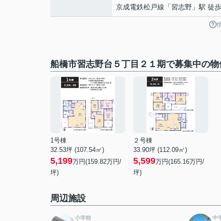
京成電鉄松戸線
「
習志野
」駅 徒歩
船橋市習志野台５丁目２１期で募集中の物
1号棟
２号棟
32.53坪 (107.54㎡)
33.90坪 (112.09㎡)
5,199
5,599
万円(159.82万円/
万円(165.16万円/
坪)
坪)
周辺施設
小学校
中