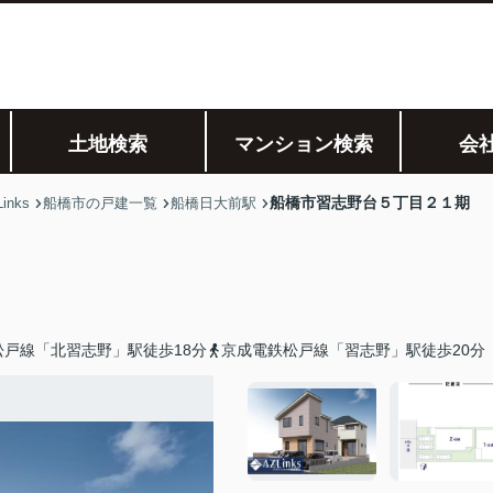
土地検索
マンション検索
会
船橋市習志野台５丁目２１期
nks
船橋市の戸建一覧
船橋日大前駅
松戸線「北習志野」駅徒歩18分
京成電鉄松戸線「習志野」駅徒歩20分