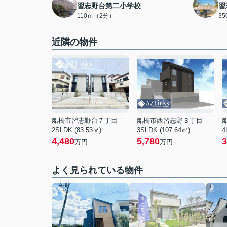
習志野台第二小学校
習
110ｍ（2分）
3
近隣の物件
船橋市習志野台７丁目
船橋市西習志野３丁目
2SLDK (83.53㎡)
3SLDK (107.64㎡)
4
4,480
5,780
3
万円
万円
よく見られている物件