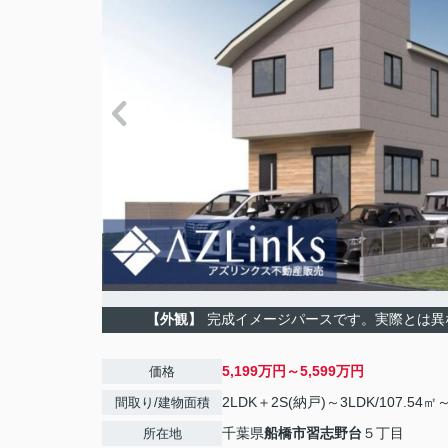
【外観】
完成イメージパースです。実際とは異
5,199万円～5,599万円
価格
2LDK＋2S(納戸)～3LDK/107.54㎡～
間取り/建物面積
千葉県
船橋市
習志野台
５丁目
所在地