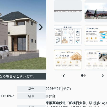
なる場合がございます。
2026年9月(予定)
築年
112.09㎡
有(2台)
駐車
東葉高速鉄道
「
船橋日大前
」駅 徒歩14