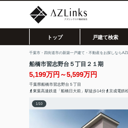
トップ
戸建て検索
千葉市・四街道市の新築一戸建て・不動産をお探しならAZLi
船橋市習志野台５丁目２１期
5,199万円～5,599万円
千葉県
船橋市
習志野台
５丁目
東葉高速鉄道「船橋日大前」駅徒歩14分
京成電鉄
1
/
10