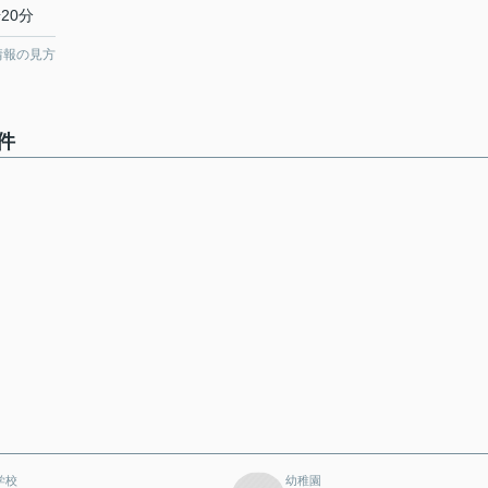
20分
情報の見方
件
学校
幼稚園