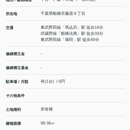
千葉県
船橋市
藤原
６丁目
所在地
東武野田線
「
馬込沢
」駅 徒歩16分
交通
武蔵野線
「
船橋法典
」駅 徒歩33分
東武野田線
「
塚田
」駅 徒歩40分
-
修繕積立金
-
修繕積立基金
有(1台) / 0円
駐車場 / 月額
その他条件
所有権
土地権利
99.36㎡
建物面積