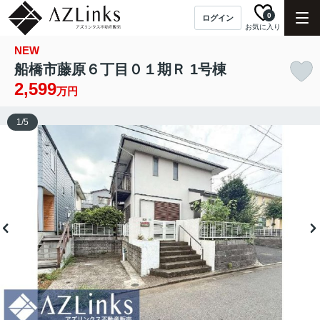
0
ログイン
お気に入り
NEW
船橋市藤原６丁目０１期Ｒ 1号棟
2,599
万円
1
/
5