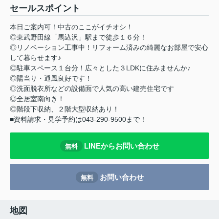
セールスポイント
本日ご案内可！中古のここがイチオシ！
◎東武野田線「馬込沢」駅まで徒歩１６分！
◎リノベーション工事中！リフォーム済みの綺麗なお部屋で安心
して暮らせます♪
◎駐車スペース１台分！広々とした３LDKに住みませんか♪
◎陽当り・通風良好です！
◎洗面脱衣所などの設備面で人気の高い建売住宅です
◎全居室南向き！
◎階段下収納、２階大型収納あり！
■資料請求・見学予約は043-290-9500まで！
LINEからお問い合わせ
無料
お問い合わせ
無料
地図