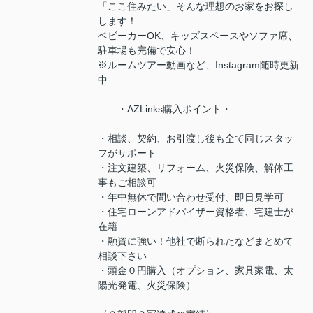
「ここ住みたい」そんな理想のお家をお探し
します！
ベビーカーOK、キッズスペースやソファ席、
駐車場も完備で安心！
※ルームツアー動画など、Instagram随時更新
中
――・AZLinks購入ポイント・――
・相談、契約、お引渡し後も全て同じスタッ
フがサポート
・注文建築、リフォーム、火災保険、解体工
事もご相談可
・年中無休で問い合わせ受付、即日見学可
・住宅ローンアドバイザー資格者、宅建士が
在籍
・融資に強い！他社で断られたなどまとめて
相談下さい
・頭金０円購入（オプション、家具家電、太
陽光発電、火災保険）