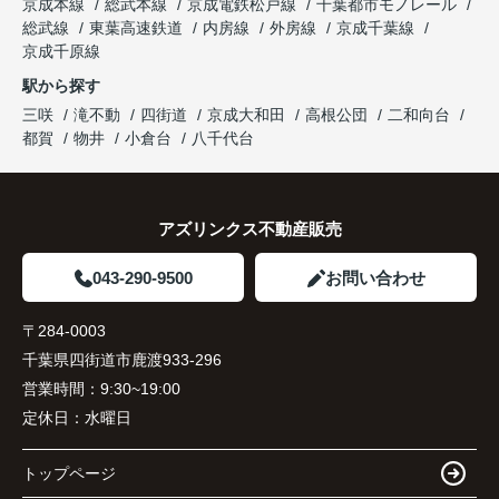
京成本線
総武本線
京成電鉄松戸線
千葉都市モノレール
総武線
東葉高速鉄道
内房線
外房線
京成千葉線
京成千原線
駅から探す
三咲
滝不動
四街道
京成大和田
高根公団
二和向台
都賀
物井
小倉台
八千代台
アズリンクス不動産販売
043-290-9500
お問い合わせ
〒284-0003
千葉県四街道市鹿渡933-296
営業時間：
9:30~19:00
定休日：
水曜日
トップページ