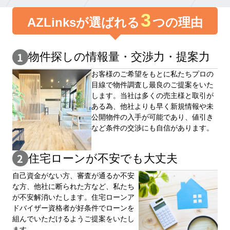
3
AZLinksが選ばれる
つの理由
物件探しの情報量・交渉⼒・提案⼒
お客様のご希望をもとに私たちプロの
目線で物件調査し最良のご提案をいた
します。当社は多くの売主様と取引が
ある為、他社よりも早く新規情報や未
公開物件の⼊手が可能であり、値引き
など条件の交渉にも自信があります。
住宅ローンが不安でも大丈夫
自⼰資⾦がない⽅、審査が通るか不安
な⽅、他社に断られた⽅など、私たち
が不安解消いたします。住宅ローンア
ドバイザー資格者が好条件でローンを
組んでいただけるようご提案をいたし
ます。