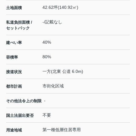
42.62坪(140.92㎡)
土地面積
-/記載なし
私道負担面積 /
セットバック
40%
建ぺい率
80%
容積率
一方(北東 公道 6.0m)
接道状況
市街化区域
都市計画
-
その他法令上の制限
不要
国土法届出要否
第一種低層住居専用
用途地域