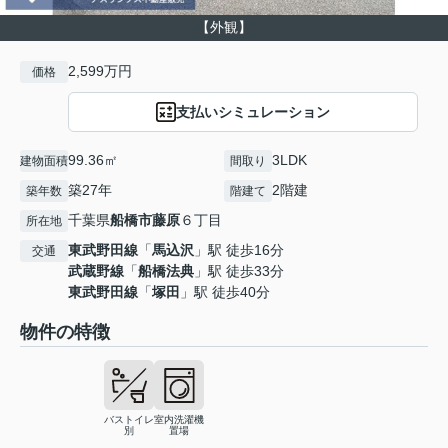
【外観】
2,599万円
価格
支払いシミュレーション
99.36㎡
3LDK
建物面積
間取り
築27年
2階建
築年数
階建て
千葉県
船橋市
藤原
６丁目
所在地
東武野田線
「
馬込沢
」駅 徒歩16分
交通
武蔵野線
「
船橋法典
」駅 徒歩33分
東武野田線
「
塚田
」駅 徒歩40分
物件の特徴
バストイレ
室内洗濯機
別
置場