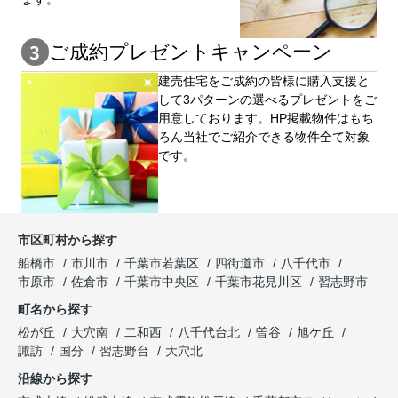
ご成約プレゼントキャンペーン
建売住宅をご成約の皆様に購⼊⽀援と
して3パターンの選べるプレゼントをご
用意しております。HP掲載物件はもち
ろん当社でご紹介できる物件全て対象
です。
市区町村から探す
船橋市
市川市
千葉市若葉区
四街道市
八千代市
市原市
佐倉市
千葉市中央区
千葉市花見川区
習志野市
町名から探す
松が丘
大穴南
二和西
八千代台北
曽谷
旭ケ丘
諏訪
国分
習志野台
大穴北
沿線から探す