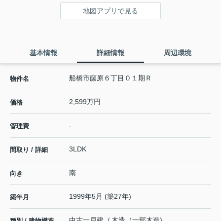
地図アプリで見る
基本情報
詳細情報
周辺環境
船橋市藤原６丁目０１期Ｒ
物件名
2,599万円
価格
-
管理費
3LDK
間取り / 詳細
南
向き
1999年5月 (築27年)
築年月
中古一戸建 / 木造（一部木造)
種別 / 建物構造