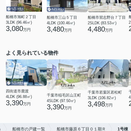
船橋市旭町２丁目
船橋市三山５丁目
船橋市習志野台７丁目
3LDK (96.46㎡)
2
4LDK (100.46㎡)
2SLDK (83.53㎡)
3,080
3,480
4,480
万円
万円
万円
よく見られている物件
四街道市鹿渡
千葉市若葉区若松町
千葉市稲毛区山王町
4LDK (96.88㎡)
4
3LDK (106.82㎡)
4SLDK (97.50㎡)
3,390
3,498
万円
3,390
万円
万円
s
船橋市の戸建一覧
船橋市藤原６丁目０１期Ｒ
1号棟