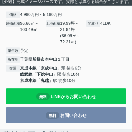
【外観】完成イメージパースです。実際とは異なる場合がございます。
4,980万円～5,180万円
価格
96.66㎡～
19.99坪～
4LDK
建物面積
土地面積
間取り
103.49㎡
21.84坪
(66.09㎡～
72.21㎡)
予定
築年数
千葉県
船橋市
本中山
１丁目
所在地
京成本線
「
京成中山
」駅 徒歩6分
交通
総武線
「
下総中山
」駅 徒歩10分
京成本線
「
鬼越
」駅 徒歩10分
LINEからお問い合わせ
無料
お問い合わせ
無料