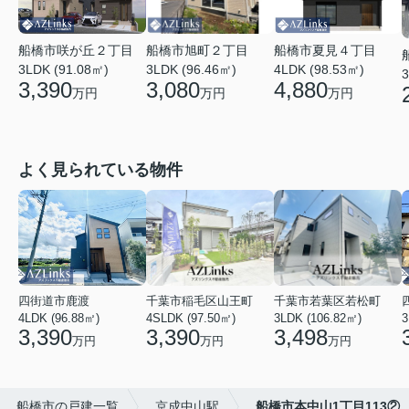
船橋市夏見４丁目
船橋市旭町２丁目
船橋市咲が丘２丁目
4LDK (98.53㎡)
3LDK (96.46㎡)
3LDK (91.08㎡)
3
4,880
3,080
3,390
万円
万円
万円
よく見られている物件
四街道市鹿渡
千葉市稲毛区山王町
千葉市若葉区若松町
4LDK (96.88㎡)
4SLDK (97.50㎡)
3LDK (106.82㎡)
3
3,390
3,390
3,498
万円
万円
万円
船橋市の戸建一覧
京成中山駅
船橋市本中山1丁目113②