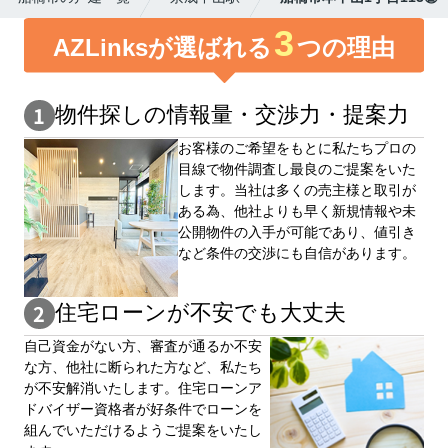
3
AZLinksが選ばれる
つの理由
物件探しの情報量・交渉⼒・提案⼒
お客様のご希望をもとに私たちプロの
目線で物件調査し最良のご提案をいた
します。当社は多くの売主様と取引が
ある為、他社よりも早く新規情報や未
公開物件の⼊手が可能であり、値引き
など条件の交渉にも自信があります。
住宅ローンが不安でも大丈夫
自⼰資⾦がない⽅、審査が通るか不安
な⽅、他社に断られた⽅など、私たち
が不安解消いたします。住宅ローンア
ドバイザー資格者が好条件でローンを
組んでいただけるようご提案をいたし