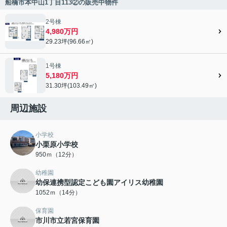
船橋市本中山1丁目113②の販売中物件
2号棟
4,980万円
29.23坪(96.66㎡)
1号棟
5,180万円
31.30坪(103.49㎡)
周辺施設
小学校
小栗原小学校
950ｍ（12分）
幼稚園
幼保連携型認定こども園アイリス幼稚園
1052ｍ（14分）
保育園
市川市立若宮保育園