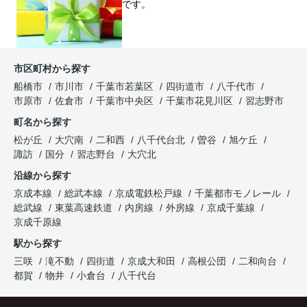
です。
市区町村から探す
船橋市
市川市
千葉市若葉区
四街道市
八千代市
市原市
佐倉市
千葉市中央区
千葉市花見川区
習志野市
町名から探す
松が丘
大穴南
二和西
八千代台北
曽谷
旭ケ丘
諏訪
国分
習志野台
大穴北
沿線から探す
京成本線
総武本線
京成電鉄松戸線
千葉都市モノレール
総武線
東葉高速鉄道
内房線
外房線
京成千葉線
京成千原線
駅から探す
三咲
滝不動
四街道
京成大和田
高根公団
二和向台
都賀
物井
小倉台
八千代台