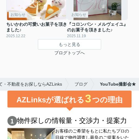
お知らせ
お知らせ
ちいかわの可愛いお菓子を頂き
『コロンバン・メルヴェイユ』
ました♪
のお菓子を頂きました♪
2025.12.22
2025.11.19
もっと見る
ブログトップへ
不動産をお探しならAZLinks
ブログ
YouTube撮影会★
3
AZLinksが選ばれる
つの理由
物件探しの情報量・交渉⼒・提案⼒
お客様のご希望をもとに私たちプロの
目線で物件調査し最良のご提案をいた