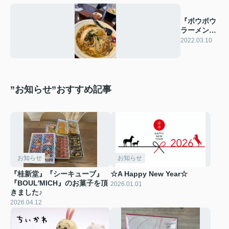
『ボウボウ
ラーメン』
～♪
2022.03.10
”お知らせ”おすすめ記事
お知らせ
お知らせ
『桂新堂』『シーキューブ』
☆A Happy New Year☆
『BOUL′MICH』のお菓子を頂
2026.01.01
きました♪
2026.04.12