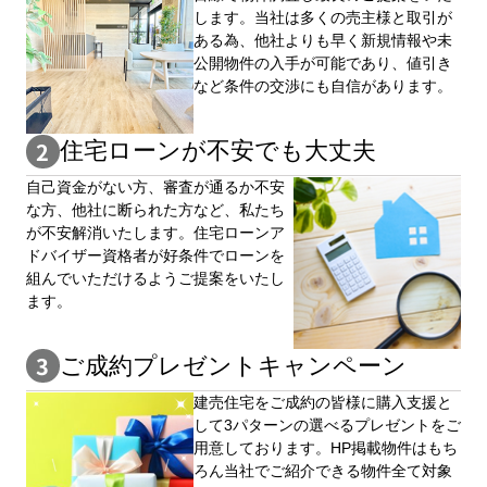
します。当社は多くの売主様と取引が
ある為、他社よりも早く新規情報や未
公開物件の⼊手が可能であり、値引き
など条件の交渉にも自信があります。
住宅ローンが不安でも大丈夫
自⼰資⾦がない⽅、審査が通るか不安
な⽅、他社に断られた⽅など、私たち
が不安解消いたします。住宅ローンア
ドバイザー資格者が好条件でローンを
組んでいただけるようご提案をいたし
ます。
ご成約プレゼントキャンペーン
建売住宅をご成約の皆様に購⼊⽀援と
して3パターンの選べるプレゼントをご
用意しております。HP掲載物件はもち
ろん当社でご紹介できる物件全て対象