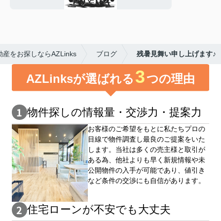
をお探しならAZLinks
ブログ
残暑見舞い申し上げます♪
3
AZLinksが選ばれる
つの理由
物件探しの情報量・交渉⼒・提案⼒
お客様のご希望をもとに私たちプロの
目線で物件調査し最良のご提案をいた
します。当社は多くの売主様と取引が
ある為、他社よりも早く新規情報や未
公開物件の⼊手が可能であり、値引き
など条件の交渉にも自信があります。
住宅ローンが不安でも大丈夫