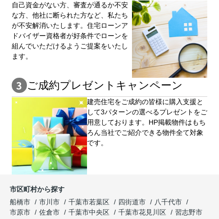
自⼰資⾦がない⽅、審査が通るか不安
な⽅、他社に断られた⽅など、私たち
が不安解消いたします。住宅ローンア
ドバイザー資格者が好条件でローンを
組んでいただけるようご提案をいたし
ます。
ご成約プレゼントキャンペーン
建売住宅をご成約の皆様に購⼊⽀援と
して3パターンの選べるプレゼントをご
用意しております。HP掲載物件はもち
ろん当社でご紹介できる物件全て対象
です。
市区町村から探す
船橋市
市川市
千葉市若葉区
四街道市
八千代市
市原市
佐倉市
千葉市中央区
千葉市花見川区
習志野市