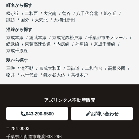
町名から探す
松が丘
二和西
大穴南
曽谷
八千代台北
旭ケ丘
諏訪
国分
大穴北
大和田新田
沿線から探す
京成本線
総武本線
京成電鉄松戸線
千葉都市モノレール
総武線
東葉高速鉄道
内房線
外房線
京成千葉線
京成千原線
駅から探す
三咲
滝不動
京成大和田
四街道
二和向台
高根公団
物井
八千代台
鎌ヶ谷大仏
高根木戸
アズリンクス不動産販売
043-290-9500
お問い合わせ
〒284-0003
千葉県四街道市鹿渡933-296