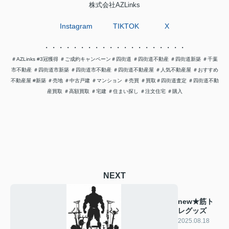
株式会社AZLinks
Instagram
TIKTOK
X
・・・・・・・・・・・・・・・・・・・・
＃AZLinks #3冠獲得
＃
ご成約キャンペーン
＃四街道 ＃四街道不動産 ＃四街道新築 ＃千葉
市不動産 ＃四街道市新築 ＃四街道市不動産 ＃四街道不動産屋
＃人気不動産屋 ＃おすすめ
不動産屋 #新築 ＃売地
＃中古戸建 ＃マンション ＃売買 ＃買取
＃四街道査定
＃四街道不動
産買取 ＃高額買取 ＃宅建 ＃住まい探し
＃注文住宅 ＃購入
NEXT
new★筋ト
レグッズ
2025.08.18