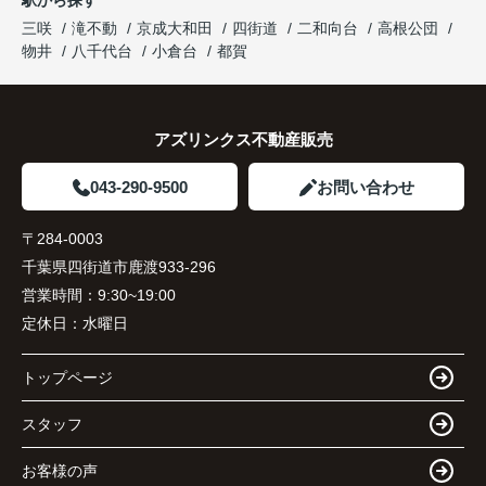
駅から探す
三咲
滝不動
京成大和田
四街道
二和向台
高根公団
物井
八千代台
小倉台
都賀
アズリンクス不動産販売
043-290-9500
お問い合わせ
〒284-0003
千葉県四街道市鹿渡933-296
営業時間：
9:30~19:00
定休日：
水曜日
トップページ
スタッフ
お客様の声