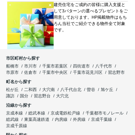
建売住宅をご成約の皆様に購⼊⽀援と
して3パターンの選べるプレゼントをご
用意しております。HP掲載物件はもち
ろん当社でご紹介できる物件全て対象
です。
市区町村から探す
船橋市
市川市
千葉市若葉区
四街道市
八千代市
市原市
佐倉市
千葉市中央区
千葉市花見川区
習志野市
町名から探す
松が丘
二和西
大穴南
八千代台北
曽谷
旭ケ丘
諏訪
国分
習志野台
大穴北
沿線から探す
京成本線
総武本線
京成電鉄松戸線
千葉都市モノレール
総武線
東葉高速鉄道
内房線
外房線
京成千葉線
京成千原線