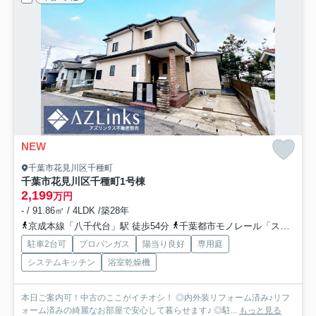
NEW
千葉市花見川区千種町
千葉市花見川区千種町
1号棟
2,199
万円
- / 91.86㎡ / 4LDK /築28年
京成本線「八千代台」駅 徒歩54分
千葉都市モノレール「スポーツセンター」駅 徒歩57分
駐車2台可
プロパンガス
陽当り良好
専用庭
システムキッチン
浴室乾燥機
本日ご案内可！中古のここがイチオシ！ ◎内外装リフォーム済み♪リフ
ォーム済みの綺麗なお部屋で安心して暮らせます♪ ◎駐...
もっと見る