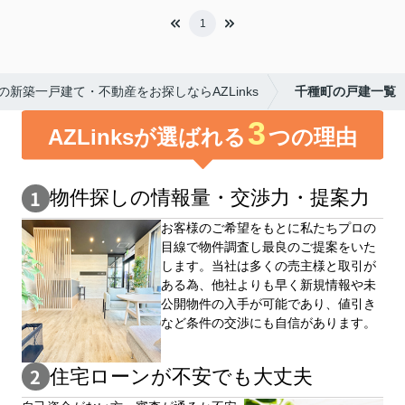
1
新築一戸建て・不動産をお探しならAZLinks
千種町の戸建一覧
3
AZLinksが選ばれる
つの理由
物件探しの情報量・交渉⼒・提案⼒
お客様のご希望をもとに私たちプロの
目線で物件調査し最良のご提案をいた
します。当社は多くの売主様と取引が
ある為、他社よりも早く新規情報や未
公開物件の⼊手が可能であり、値引き
など条件の交渉にも自信があります。
住宅ローンが不安でも大丈夫