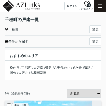
0
ログイン
お気に入り
千種町の戸建一覧
千種町
変更
条件から探す
変更
おすすめのエリア
松が丘
/
二和西
/
大穴南
/
曽谷
/
八千代台北
/
旭ケ丘
/
諏訪
/
国分
/
大穴北
/
大和田新田
3
件（会員物件 2件）
中古一戸建