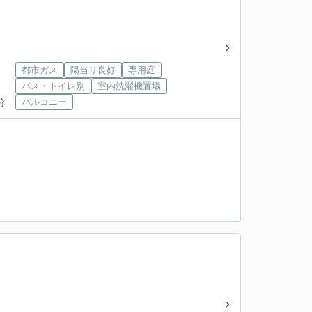
都市ガス
陽当り良好
専用庭
バス・トイレ別
室内洗濯機置場
分
バルコニー