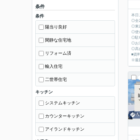
条件
本日
条件
◎全
◎東
陽当り良好
◎使
◎駐
閑静な住宅地
◎お
◎高
リフォーム済
■資料
※最
輸入住宅
二世帯住宅
キッチン
システムキッチン
カウンターキッチン
アイランドキッチン