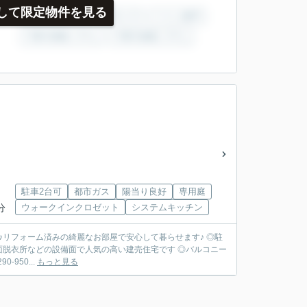
して限定物件を見る
駐車2台可
都市ガス
陽当り良好
専用庭
分
ウォークインクロゼット
システムキッチン
リフォーム済みの綺麗なお部屋で安心して暮らせます♪ ◎駐
洗面脱衣所などの設備面で人気の高い建売住宅です ◎バルコニー
950...
もっと見る