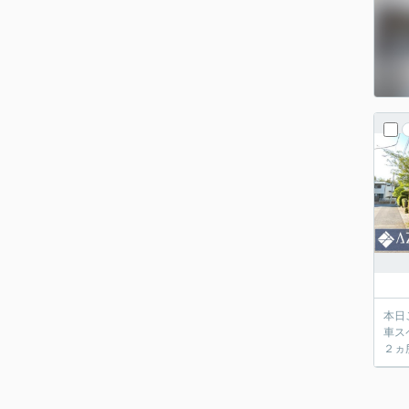
本日
車ス
２ヵ