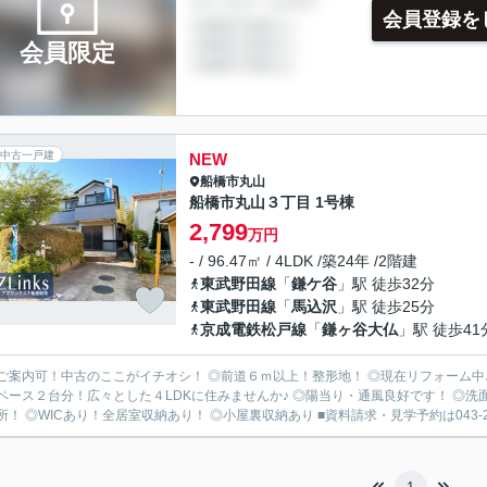
会員登録を
会員限定
中古一戸建
NEW
船橋市
丸山
船橋市丸山３丁目 1号棟
2,799
万円
- / 96.47㎡ / 4LDK /築24年 /2階建
東武野田線
「
鎌ケ谷
」駅 徒歩32分
東武野田線
「
馬込沢
」駅 徒歩25分
京成電鉄松戸線
「
鎌ヶ谷大仏
」駅 徒歩41
ご案内可！中古のここがイチオシ！ ◎前道６ｍ以上！整形地！ ◎現在リフォーム中♪
ペース２台分！広々とした４LDKに住みませんか♪ ◎陽当り・通風良好です！ ◎
所！ ◎WICあり！全居室収納あり！ ◎小屋裏収納あり ■資料請求・見学予約は043-290-