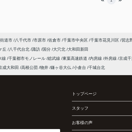
1
街道市
八千代市
市原市
佐倉市
千葉市中央区
千葉市花見川区
習志
ケ丘
八千代台北
諏訪
国分
大穴北
大和田新田
本線
千葉都市モノレール
総武線
東葉高速鉄道
内房線
外房線
京成
京成大和田
高根公団
物井
鎌ヶ谷大仏
小倉台
千城台北
トップページ
スタッフ
お客様の声