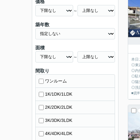
価格
～
築年数
面積
～
本日
◎東
間取り
◎内
◎駐
ワンルーム
◎陽
◎洗
■資料
1K/1DK/1LDK
2K/2DK/2LDK
3K/3DK/3LDK
4K/4DK/4LDK