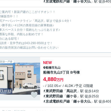
京成電鉄松戸線
「
鎌ヶ谷大仏
」駅 徒歩40
ご案内可！新築戸建のここがイチオシ！！
2棟販売中！！
武アーバンパークライン「馬込沢」駅まで徒歩１4分！
い勝手良い４LDKの奥様目線の家事動線♪
車スペース１台分！収納もたっぷりあります♪
洒落な外観、内観もお勧めです！
台にある邸宅！
請求・見学予約は043-290-9500まで！
新の販売状況の確認はお問い合わせください
新築一戸建
NEW
船橋市
丸山
船橋市丸山3丁目 B号棟
4,880
万円
- / 102.05㎡ / 4LDK /予定 /2階建
東武野田線
「
馬込沢
」駅 徒歩14分
東武野田線
「
鎌ケ谷
」駅 徒歩25分
京成電鉄松戸線
「
鎌ヶ谷大仏
」駅 徒歩40