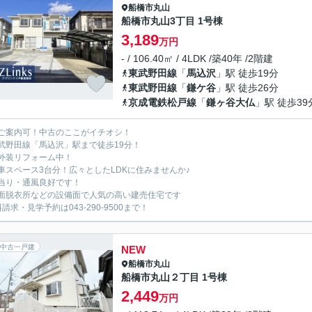
船橋市
丸山
船橋市丸山3丁目 1号棟
3,189
万円
- / 106.40㎡ / 4LDK /築40年 /2階建
東武野田線
「
馬込沢
」駅 徒歩19分
東武野田線
「
鎌ケ谷
」駅 徒歩26分
京成電鉄松戸線
「
鎌ヶ谷大仏
」駅 徒歩39
ご案内可！中古のここがイチオシ！
武野田線「馬込沢」駅まで徒歩19分！
外装リフォーム中！
車スペース3台分！広々としたLDKに住みませんか♪
当り・通風良好です！
面脱衣所などの設備面で人気の高い建売住宅です
請求・見学予約は043-290-9500まで！
中古一戸建
NEW
船橋市
丸山
船橋市丸山２丁目 1号棟
2,449
万円