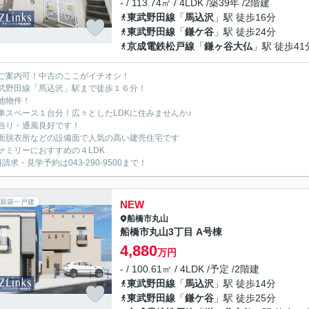
- / 113.74㎡ / 4LDK /築39年 /2階建
東武野田線
「
馬込沢
」駅 徒歩16分
東武野田線
「
鎌ケ谷
」駅 徒歩24分
京成電鉄松戸線
「
鎌ヶ谷大仏
」駅 徒歩41
ご案内可！中古のここがイチオシ！
武野田線「馬込沢」駅まで徒歩１６分！
地物件！
車スペース１台分！広々としたLDKに住みませんか♪
当り・通風良好です！
面脱衣所などの設備面で人気の高い建売住宅です
ァミリーにおすすめの４LDK
請求・見学予約は043-290-9500まで！
新築一戸建
NEW
船橋市
丸山
船橋市丸山3丁目 A号棟
4,880
万円
- / 100.61㎡ / 4LDK /予定 /2階建
東武野田線
「
馬込沢
」駅 徒歩14分
東武野田線
「
鎌ケ谷
」駅 徒歩25分