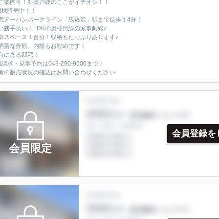
ご案内可！新築戸建のここがイチオシ！！
2棟販売中！！
武アーバンパークライン「馬込沢」駅まで徒歩１4分！
い勝手良い４LDKの奥様目線の家事動線♪
車スペース１台分！収納もたっぷりあります♪
洒落な外観、内観もお勧めです！
台にある邸宅！
請求・見学予約は043-290-9500まで！
新の販売状況の確認はお問い合わせください
会員登録を
会員限定