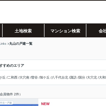
土地検索
マンション検索
会
丸山の戸建一覧
nks
すすめのエリア
が丘
/
二和西
/
大穴南
/
曽谷
/
旭ケ丘
/
八千代台北
/
諏訪
/
国分
/
大穴北
/
大和
会員物件 2件）
中古一戸建
NEW