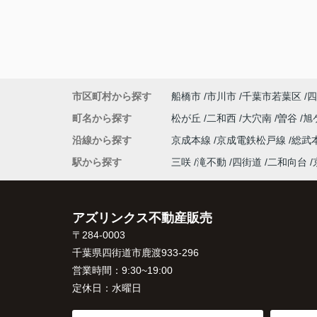
市区町村から探す
船橋市
市川市
千葉市若葉区
四
町名から探す
松が丘
二和西
大穴南
曽谷
旭
沿線から探す
京成本線
京成電鉄松戸線
総武
駅から探す
三咲
滝不動
四街道
二和向台
アズリンクス不動産販売
〒284-0003
千葉県四街道市鹿渡933-296
営業時間：
9:30~19:00
定休日：
水曜日