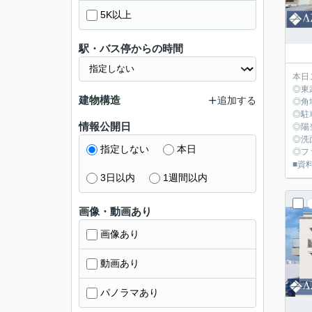
5K以上
駅・バス停からの時間
本日
◎東
建物構造
追加する
◎角
◎駐
情報公開日
◎陽
◎洗
指定しない
本日
◎フ
■資料
3日以内
1週間以内
画像・動画あり
画像あり
動画あり
パノラマあり