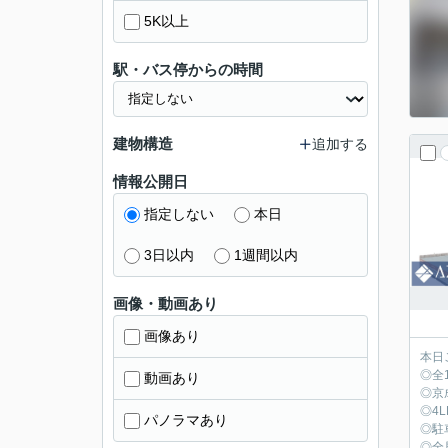
5K以上
駅・バス停からの時間
建物構造
追加する
情報公開日
指定しない
本日
3日以内
1週間以内
画像・動画あり
画像あり
本日
◎全
動画あり
◎京
◎4
パノラマあり
◎駐
◎全