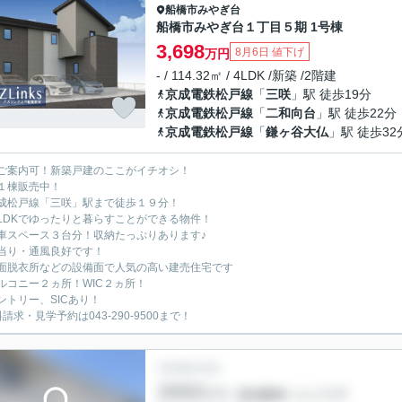
船橋市
みやぎ台
船橋市みやぎ台１丁目５期 1号棟
3,698
8月6日 値下げ
万円
- / 114.32㎡ / 4LDK /新築 /2階建
京成電鉄松戸線
「
三咲
」駅 徒歩19分
京成電鉄松戸線
「
二和向台
」駅 徒歩22分
京成電鉄松戸線
「
鎌ヶ谷大仏
」駅 徒歩32
ご案内可！新築戸建のここがイチオシ！
１棟販売中！
成松戸線「三咲」駅まで徒歩１９分！
LDKでゆったりと暮らすことができる物件！
車スペース３台分！収納たっぷりあります♪
当り・通風良好です！
面脱衣所などの設備面で人気の高い建売住宅です
ルコニー２ヵ所！WIC２ヵ所！
ントリー、SICあり！
請求・見学予約は043-290-9500まで！