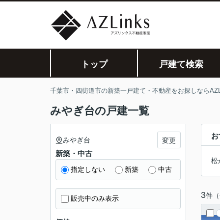
トップ
戸建て検索
千葉市・四街道市の新築一戸建て・不動産をお探しならAZLi
みやぎ台の戸建一覧
お
みやぎ台
変更
新築・中古
松
指定しない
新築
中古
3
件（
販売中のみ表示