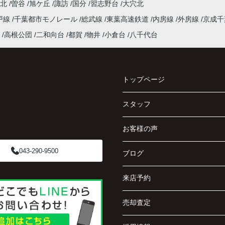
台北
曽谷
旭ケ丘
諏訪
国分
習志野台
大穴北
戸線
千葉都市モノレール
総武線
東葉高速鉄道
内房線
外房線
京成
高根公団
二和向台
都賀
物井
小倉台
八千代台
トップページ
スタッフ
お客様の声
043-290-9500
ブログ
来店予約
売却査定