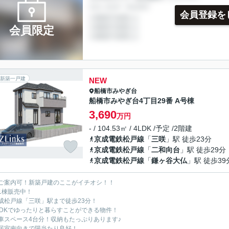
会員登録を
会員限定
新築一戸建
NEW
船橋市
みやぎ台
船橋市みやぎ台4丁目29番 A号棟
3,690
万円
- / 104.53㎡ / 4LDK /予定 /2階建
京成電鉄松戸線
「
三咲
」駅 徒歩23分
京成電鉄松戸線
「
二和向台
」駅 徒歩29分
京成電鉄松戸線
「
鎌ヶ谷大仏
」駅 徒歩39
ご案内可！新築戸建のここがイチオシ！！
1棟販売中！
成松戸線「三咲」駅まで徒歩23分！
LDKでゆったりと暮らすことができる物件！
車スペース4台分！収納もたっぷりあります♪
居室南向きで陽当たり良好！