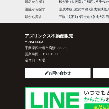
町名から探す
松が丘
大穴南
二和西
八千代
沿線から探す
京成本線
総武本線
京成電鉄松
駅から探す
三咲
滝不動
四街道
京成大和田
アズリンクス不動産販売
〒284-0003
千葉県四街道市鹿渡933-296
営業時間：
9:30~19:00
定休日：
水曜日
お問い合わせ