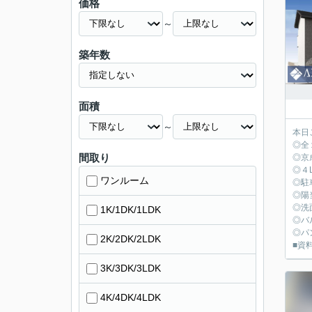
価格
～
築年数
面積
～
本日
◎全
間取り
◎京
◎４
ワンルーム
◎駐
◎陽
◎洗
1K/1DK/1LDK
◎バ
◎パ
2K/2DK/2LDK
■資料
3K/3DK/3LDK
4K/4DK/4LDK