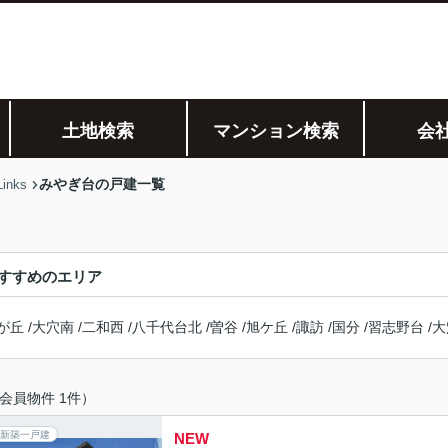
土地検索
マンション検索
会
みやぎ台の戸建一覧
nks
すすめのエリア
が丘
/
大穴南
/
二和西
/
八千代台北
/
曽谷
/
旭ケ丘
/
諏訪
/
国分
/
習志野台
/
大
会員物件 1件）
新築一戸建
NEW