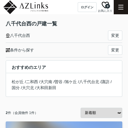
0
ログイン
お気に入り
八千代台西の戸建一覧
八千代台西
変更
条件から探す
変更
おすすめのエリア
松が丘
/
二和西
/
大穴南
/
曽谷
/
旭ケ丘
/
八千代台北
/
諏訪
/
国分
/
大穴北
/
大和田新田
2
件（会員物件 1件）