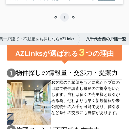
1
一戸建て・不動産をお探しならAZLinks
八千代台西の戸建一覧
3
AZLinksが選ばれる
つの理由
物件探しの情報量・交渉⼒・提案⼒
お客様のご希望をもとに私たちプロの
目線で物件調査し最良のご提案をいた
します。当社は多くの売主様と取引が
ある為、他社よりも早く新規情報や未
公開物件の⼊手が可能であり、値引き
など条件の交渉にも自信があります。