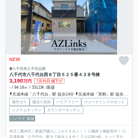
NEW
八千代市八千代台西
八千代市八千代台西８丁目５２５番４３
Ｂ号棟
3,190
万円
7月30日 値下げ
- / 94.19㎡ / 3SLDK /新築
京成本線「八千代台」駅 徒歩14分
京成本線「実籾」駅 徒歩30分
都市ガス
陽当り良好
バリアフリー
ウォークインクロゼット
システムキッチン
カウンターキッチン
パノラマ
新築
本日ご案内可！新築戸建のここがイチオシ！！ ◎最終１棟販売中！ ◎
京成本線「八千代台」駅まで徒歩１４分！ ◎３LDK+納...
もっと見る