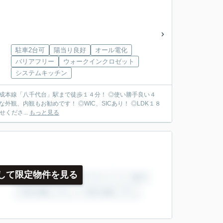
駐車2台可
陽当り良好
オール電化
バリアフリー
ウォークインクロゼット
システムキッチン
成本線「八千代台」駅まで徒歩１４分！ ◎使い勝手良い４
外観、内観もお勧めです！ ◎WIC、SICあり！ ◎LDK１８
くださ...
もっと見る
して限定物件を見る