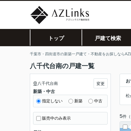
トップ
戸建て検索
千葉市・四街道市の新築一戸建て・不動産をお探しならAZLi
八千代台南の戸建一覧
お
八千代台南
変更
新築・中古
松
指定しない
新築
中古
5
件（
販売中のみ表示