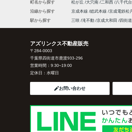
町名から探す
松が丘
大穴南
二和西
八千代
沿線から探す
京成本線
総武本線
京成電鉄松
駅から探す
三咲
滝不動
京成大和田
四街道
アズリンクス不動産販売
〒284-0003
千葉県四街道市鹿渡933-296
営業時間：
9:30~19:00
定休日：
水曜日
お問い合わせ