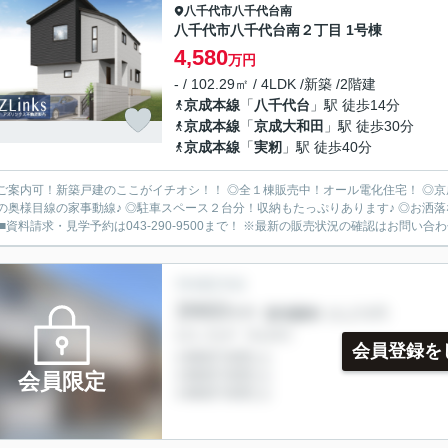
八千代市
八千代台南
八千代市八千代台南２丁目 1号棟
4,580
万円
- / 102.29㎡ / 4LDK /新築 /2階建
京成本線
「
八千代台
」駅 徒歩14分
京成本線
「
京成大和田
」駅 徒歩30分
京成本線
「
実籾
」駅 徒歩40分
ご案内可！新築戸建のここがイチオシ！！ ◎全１棟販売中！オール電化住宅！ ◎京
Kの奥様目線の家事動線♪ ◎駐車スペース２台分！収納もたっぷりあります♪ ◎お洒落な
 ■資料請求・見学予約は043-290-9500まで！ ※最新の販売状況の確認はお問い合わせ
会員登録を
会員限定