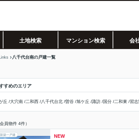
土地検索
マンション検索
会
八千代台南の戸建一覧
nks
すすめのエリア
が丘
/
大穴南
/
二和西
/
八千代台北
/
曽谷
/
旭ケ丘
/
諏訪
/
国分
/
二和東
/
習志
会員物件 4件）
新築一戸建
NEW