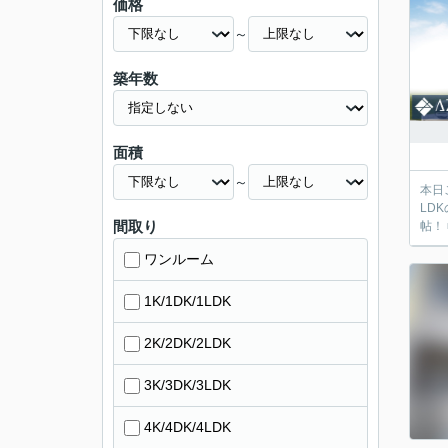
価格
～
築年数
面積
～
本日
LD
間取り
帖！
ワンルーム
1K/1DK/1LDK
2K/2DK/2LDK
3K/3DK/3LDK
4K/4DK/4LDK