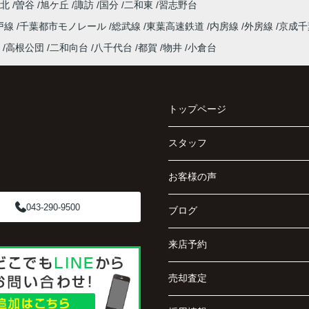
台北
曽谷
旭ケ丘
諏訪
国分
二和東
習志野台
戸線
千葉都市モノレール
総武線
東葉高速鉄道
内房線
外房線
京成
高根公団
二和向台
八千代台
都賀
物井
小倉台
トップページ
スタッフ
お客様の声
043-290-9500
ブログ
来店予約
売却査定