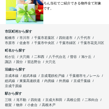
ろん当社でご紹介できる物件全て対象
です。
市区町村から探す
船橋市
市川市
千葉市若葉区
四街道市
八千代市
市原市
佐倉市
千葉市中央区
千葉市緑区
千葉市花見川区
町名から探す
松が丘
大穴南
二和西
八千代台北
曽谷
旭ケ丘
諏訪
国分
習志野台
大穴北
沿線から探す
京成本線
総武本線
京成電鉄松戸線
千葉都市モノレール
総武線
東葉高速鉄道
内房線
外房線
京成千葉線
京成千原線
駅から探す
三咲
滝不動
四街道
京成大和田
高根公団
二和向台
都賀
物井
小倉台
高根木戸