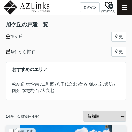
0
ログイン
お気に入り
旭ケ丘の戸建一覧
旭ケ丘
変更
条件から探す
変更
おすすめのエリア
松が丘
/
大穴南
/
二和西
/
八千代台北
/
曽谷
/
旭ケ丘
/
諏訪
/
国分
/
習志野台
/
大穴北
14
件（会員物件 4件）
新築一戸建