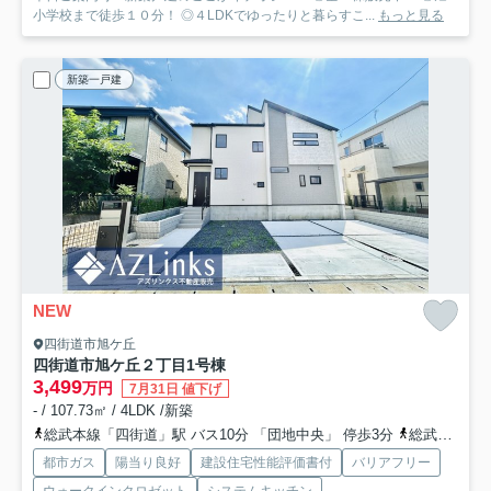
小学校まで徒歩１０分！ ◎４LDKでゆったりと暮らすこ...
もっと見る
新築一戸建
NEW
四街道市旭ケ丘
四街道市旭ケ丘２丁目
1号棟
3,499
万円
7月31日 値下げ
- / 107.73㎡ / 4LDK /新築
総武本線「四街道」駅 バス10分 「団地中央」 停歩3分
総武本線「物井」駅 徒歩44分
都市ガス
陽当り良好
建設住宅性能評価書付
バリアフリー