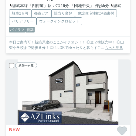
総武本線「四街道」駅 バス16分 「団地中央」 停歩5分
総武本線「物井」駅 徒歩45分
駐車2台可
都市ガス
陽当り良好
建設住宅性能評価書付
バリアフリー
ウォークインクロゼット
パノラマ
新築
本日ご案内可！新築戸建のここがイチオシ！！ ◎全２棟販売中！ ◎山
梨小学校まで徒歩６分！ ◎４LDKでゆったりと暮らすこ...
もっと見る
新築一戸建
NEW