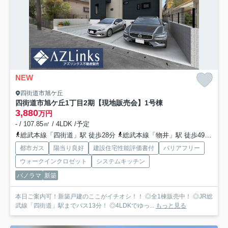
NEW
四街道市旭ケ丘
四街道市旭ケ丘1丁目2期【現地販売会】
1号棟
3,880
万円
- / 107.85㎡ / 4LDK /予定
総武本線「四街道」駅 徒歩28分
総武本線「物井」駅 徒歩49分
千
都市ガス
陽当り良好
建設住宅性能評価書付
バリアフリー
ウォークインクロゼット
システムキッチン
パノラマ
新築
本日ご案内可！新築戸建のここがイチオシ！！ ◎全1棟販売中！ ◎JR総
武線「四街道」駅までバス13分！ ◎4LDKでゆっ...
もっと見る