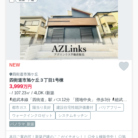
NEW
四街道市旭ケ丘
四街道市旭ケ丘３丁目
1号棟
3,999
万円
- / 107.23㎡ / 4LDK /新築
総武本線「四街道」駅 バス12分 「団地中央」 停歩3分
総武本線「物井」駅 徒歩42分
都市ガス
陽当り良好
建設住宅性能評価書付
バリアフリー
ウォークインクロゼット
システムキッチン
パノラマ
新築
本日ご案内可！新築戸建のここがイチオシ！！ ◎全１棟販売中！ ◎旭