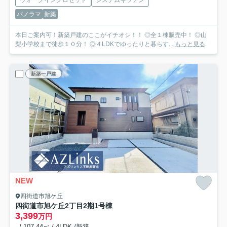
ウォークインクロゼット
システムキッチン
パノラマ
新築
本日ご案内可！新築戸建のここがイチオシ！！ ◎全１棟販売中！ ◎山
梨小学校まで徒歩１０分！ ◎４LDKでゆったりと暮らす...
もっと見る
新築一戸建
NEW
四街道市旭ケ丘
四街道市旭ケ丘2丁目2期
1号棟
3,399
万円
- / 107.44㎡ / 4LDK /新築