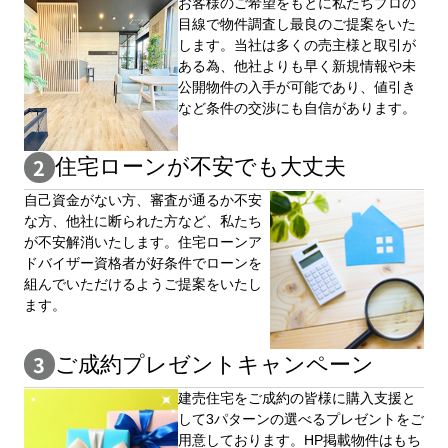
お客様のご希望をもとに私たちプロの
目線で物件調査し最良のご提案をいた
します。当社は多くの売主様と取引が
ある為、他社よりも早く新規情報や未
公開物件の⼊手が可能であり、値引き
など条件の交渉にも自信があります。
住宅ローンが不安でも大丈夫
自⼰資⾦がない⽅、審査が通るか不安
な⽅、他社に断られた⽅など、私たち
が不安解消いたします。住宅ローンア
ドバイザー資格者が好条件でローンを
組んでいただけるようご提案をいたし
ます。
ご成約プレゼントキャンペーン
建売住宅をご成約の皆様に購⼊⽀援と
して3パターンの選べるプレゼントをご
用意しております。HP掲載物件はもち