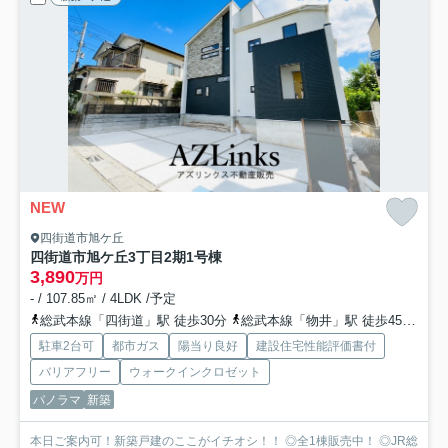
NEW
四街道市旭ケ丘
四街道市旭ケ丘3丁目2期
1号棟
3,890
万円
- / 107.85㎡ / 4LDK /予定
総武本線「四街道」駅 徒歩30分
総武本線「物井」駅 徒歩45分
千
駐車2台可
都市ガス
陽当り良好
建設住宅性能評価書付
バリアフリー
ウォークインクロゼット
パノラマ
新築
本日ご案内可！新築戸建のここがイチオシ！！ ◎全1棟販売中！ ◎JR総