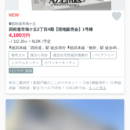
NEW
四街道市旭ケ丘
四街道市旭ケ丘2丁目4期【現地販売会】
1号棟
4,180
万円
- / 112.20㎡ / 4LDK /予定
総武本線「四街道」駅 徒歩30分
総武本線「物井」駅 徒歩45分
千
都市ガス
陽当り良好
建設住宅性能評価書付
バリアフリー
システムキッチン
カウンターキッチン
パノラマ
新築
本日ご案内可！新築戸建のここがイチオシ！！ ◎全1棟販売中！ ◎JR総
武線「四街道」駅までバスで15分！ ◎4LDKでゆ...
もっと見る