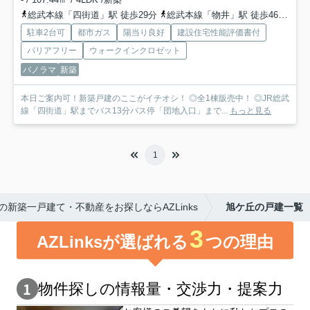
総武本線「四街道」駅 徒歩29分
総武本線「物井」駅 徒歩46分
千
駐車2台可
都市ガス
陽当り良好
建設住宅性能評価書付
バリアフリー
ウォークインクロゼット
パノラマ
新築
本日ご案内可！新築戸建のここがイチオシ！ ◎全1棟販売中！ ◎JR総武
線「四街道」駅までバス13分バス停「団地入口」まで...
もっと見る
1
新築一戸建て・不動産をお探しならAZLinks
旭ケ丘の戸建一覧
3
AZLinksが選ばれる
つの理由
物件探しの情報量・交渉⼒・提案⼒