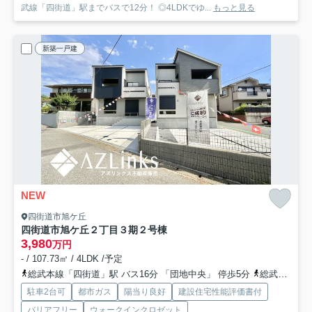
武線「四街道」駅までバスで12分！ ◎4LDKでゆ...
もっと見る
新築一戸建
NEW
四街道市旭ケ丘
四街道市旭ケ丘２丁目３期
２号棟
3,980
万円
- / 107.73㎡ / 4LDK /予定
総武本線「四街道」駅 バス16分 「団地中央」 停歩5分
総武本線「物井」駅 徒歩45分
駐車2台可
都市ガス
陽当り良好
建設住宅性能評価書付
バリアフリー
ウォークインクロゼット