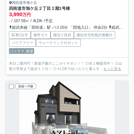
四街道市旭ケ丘
四街道市旭ケ丘２丁目２期
1号棟
3,990
万円
- / 107.59㎡ / 4LDK /予定
総武本線「四街道」駅 バス10分 「団地入口」 停歩2分
総武本線「物井」駅 徒歩48分
駐車2台可
都市ガス
陽当り良好
建設住宅性能評価書付
バリアフリー
ウォークインクロゼット
パノラマ
新築
本日ご案内可！新築戸建のここがイチオシ！！ ◎全１棟販売中！ ◎山
梨小学校まで徒歩１１分！ ◎４LDKでゆったりと暮らす...
もっと見る
新築一戸建