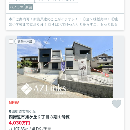
パノラマ
新築
本日ご案内可！新築戸建のここがイチオシ！！ ◎全２棟販売中！ ◎山
梨小学校まで徒歩６分！ ◎４LDKでゆったりと暮らすこ...
もっと見る
新築一戸建
NEW
四街道市旭ケ丘
四街道市旭ケ丘２丁目３期
１号棟
4,030
万円
- / 107.85㎡ / 4LDK /予定