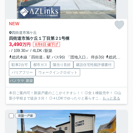
NEW
四街道市旭ケ丘
四街道市旭ケ丘１丁目第２
1号棟
3,490
万円
8月6日 値下げ
- / 109.30㎡ / 4LDK /新築
総武本線「四街道」駅 バス9分 「団地入口」 停歩3分
総武本線「物井」駅 徒歩50分
駐車2台可
都市ガス
陽当り良好
建設住宅性能評価書付
バリアフリー
ウォークインクロゼット
パノラマ
新築
本日ご案内可！新築戸建のここがイチオシ！！ ◎全１棟販売中！ ◎山
梨小学校まで徒歩３分！ ◎４LDKでゆったりと暮らすこ...
もっと見る
新築一戸建