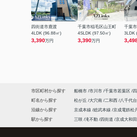
四街道市鹿渡
千葉市稲毛区山王町
千葉市
4LDK (96.88㎡)
4SLDK (97.50㎡)
3LDK 
3,390
3,390
3,49
万円
万円
市区町村から探す
船橋市
市川市
千葉市若葉区
四
町名から探す
松が丘
大穴南
二和西
八千代
沿線から探す
京成本線
総武本線
京成電鉄松
駅から探す
三咲
滝不動
四街道
京成大和田