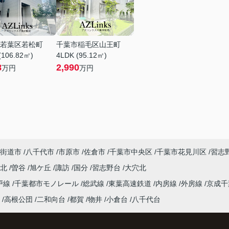
若葉区若松町
千葉市稲毛区山王町
(106.82㎡)
4LDK (95.12㎡)
8
2,990
万円
万円
街道市
八千代市
市原市
佐倉市
千葉市中央区
千葉市花見川区
習志
台北
曽谷
旭ケ丘
諏訪
国分
習志野台
大穴北
戸線
千葉都市モノレール
総武線
東葉高速鉄道
内房線
外房線
京成
高根公団
二和向台
都賀
物井
小倉台
八千代台