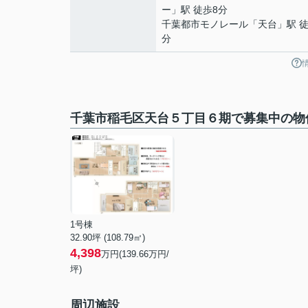
ー
」駅 徒歩8分
千葉都市モノレール
「
天台
」駅 徒
分
千葉市稲毛区天台５丁目６期で募集中の物
1号棟
32.90坪 (108.79㎡)
4,398
万円(139.66万円/
坪)
周辺施設