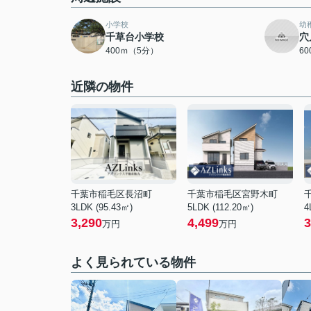
小学校
幼
千草台小学校
穴
400ｍ（5分）
6
近隣の物件
千葉市稲毛区長沼町
千葉市稲毛区宮野木町
3LDK (95.43㎡)
5LDK (112.20㎡)
4
3,290
4,499
3
万円
万円
よく見られている物件