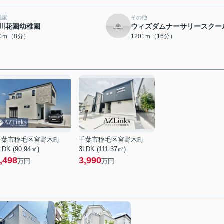
稚園
その他
川花園幼稚園
ウィズダムナーサリースクー
00ｍ（8分）
1201ｍ（16分）
千葉市稲毛区宮野木町
千葉市稲毛区宮野木町
LDK (90.94㎡)
3LDK (111.37㎡)
,498
3,990
万円
万円