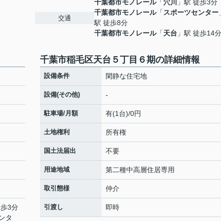
千葉都市モノレール
「
穴川
」駅 徒歩3分
千葉都市モノレール
「
スポーツセンター
交通
駅 徒歩8分
千葉都市モノレール
「
天台
」駅 徒歩14
千葉市稲毛区天台５丁目６期の詳細情報
設備条件
閑静な住宅地
設備(その他)
-
駐車場/月額
有(1台)/0円
土地権利
所有権
国土法届出
不要
用途地域
第二種中高層住居専用
取引態様
仲介
徒歩3分
引渡し
即時
ンタ