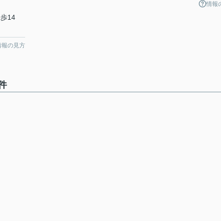
情報
歩14
情報の見方
件