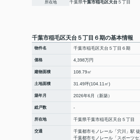
千葉県
千葉市稲毛区
天台
５丁目
所在地
千葉市稲毛区天台５丁目６期の基本情報
物件名
千葉市稲毛区天台５丁目６期
価格
4,398万円
建物面積
108.79㎡
土地面積
31.49坪(104.11㎡)
築年月
2026年6月（新築）
総戸数
-
所在地
千葉県
千葉市稲毛区
天台
５丁目
交通
千葉都市モノレール
「
穴川
」駅 
千葉都市モノレール
「
スポーツセ