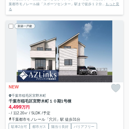
葉都市モノレール線「スポーツセンター」駅まで徒歩１２分...
もっと見
る
新築一戸建
NEW
千葉市稲毛区宮野木町
千葉市稲毛区宮野木町１０期
1号棟
4,499
万円
- / 112.20㎡ / 5LDK /予定
千葉都市モノレール「穴川」駅 徒歩31分
駐車2台可
都市ガス
陽当り良好
バリアフリー