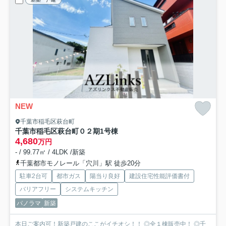
NEW
千葉市稲毛区萩台町
千葉市稲毛区萩台町０２期
1号棟
4,680
万円
- / 99.77㎡ / 4LDK /新築
千葉都市モノレール「穴川」駅 徒歩20分
駐車2台可
都市ガス
陽当り良好
建設住宅性能評価書付
バリアフリー
システムキッチン
パノラマ
新築
本日ご案内可！新築戸建のここがイチオシ！！ ◎全１棟販売中！ ◎千