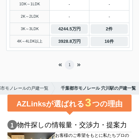
-
-
1DK～1LDK
-
-
2K～2LDK
4244.5万円
2件
3K～3LDK
3928.8万円
16件
4K～4LDK以上
1
都市モノレールの戸建一覧
千葉都市モノレール 穴川駅の戸建一覧
3
AZLinksが選ばれる
つの理由
物件探しの情報量・交渉⼒・提案⼒
お客様のご希望をもとに私たちプロの