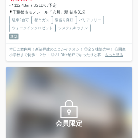
- / 112.43㎡ / 3SLDK /予定
千葉都市モノレール「穴川」駅 徒歩31分
駐車2台可
都市ガス
陽当り良好
バリアフリー
ウォークインクロゼット
システムキッチン
新築
本日ご案内可！新築戸建のここがイチオシ！ ◎全２棟販売中！ ◎園生
小学校まで徒歩１２分！ ◎３LDK+納戸でゆったりと暮...
もっと見る
会員限定