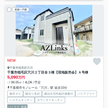
新築一戸建
NEW
千葉市稲毛区穴川
千葉市稲毛区穴川２丁目全３棟【現地販売会】
Ａ号棟
5,090
万円
- / 99.05㎡ / 4LDK /予定
千葉都市モノレール「穴川」駅 徒歩10分
都市ガス
陽当り良好
建設住宅性能評価書付
バリアフリー
システムキッチン
カウンターキッチン
パノラマ
新築