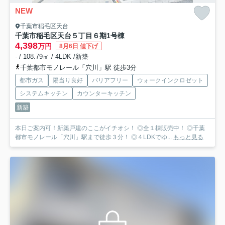
NEW
千葉市稲毛区天台
千葉市稲毛区天台５丁目６期
1号棟
4,398
万円
8月6日 値下げ
- / 108.79㎡ / 4LDK /新築
千葉都市モノレール「穴川」駅 徒歩3分
都市ガス
陽当り良好
バリアフリー
ウォークインクロゼット
システムキッチン
カウンターキッチン
新築
本日ご案内可！新築戸建のここがイチオシ！ ◎全１棟販売中！ ◎千葉
都市モノレール「穴川」駅まで徒歩３分！ ◎４LDKでゆ...
もっと見る