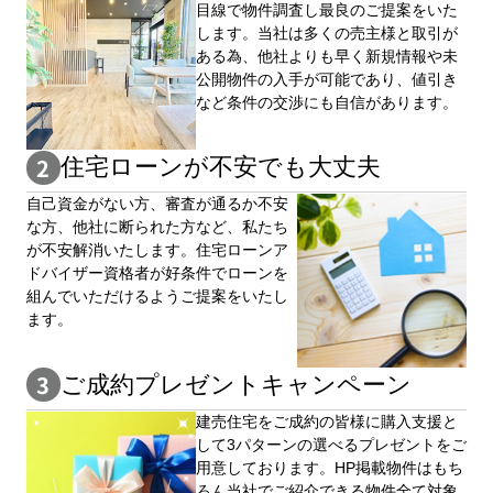
目線で物件調査し最良のご提案をいた
します。当社は多くの売主様と取引が
ある為、他社よりも早く新規情報や未
公開物件の⼊手が可能であり、値引き
など条件の交渉にも自信があります。
住宅ローンが不安でも大丈夫
自⼰資⾦がない⽅、審査が通るか不安
な⽅、他社に断られた⽅など、私たち
が不安解消いたします。住宅ローンア
ドバイザー資格者が好条件でローンを
組んでいただけるようご提案をいたし
ます。
ご成約プレゼントキャンペーン
建売住宅をご成約の皆様に購⼊⽀援と
して3パターンの選べるプレゼントをご
用意しております。HP掲載物件はもち
ろん当社でご紹介できる物件全て対象