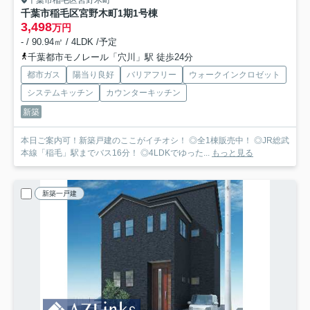
千葉市稲毛区宮野木町
千葉市稲毛区宮野木町1期
1号棟
3,498
万円
- / 90.94㎡ / 4LDK /予定
千葉都市モノレール「穴川」駅 徒歩24分
都市ガス
陽当り良好
バリアフリー
ウォークインクロゼット
システムキッチン
カウンターキッチン
新築
本日ご案内可！新築戸建のここがイチオシ！ ◎全1棟販売中！ ◎JR総武
本線「稲毛」駅までバス16分！ ◎4LDKでゆった...
もっと見る
新築一戸建