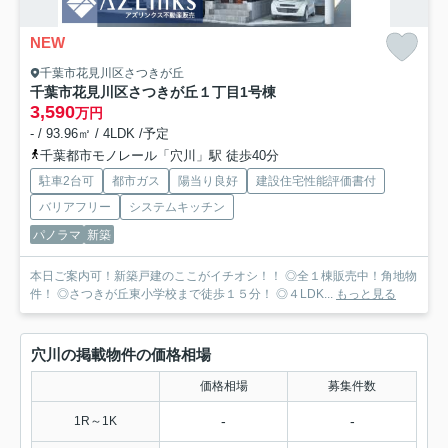
NEW
千葉市花見川区さつきが丘
千葉市花見川区さつきが丘１丁目
1号棟
3,590
万円
- / 93.96㎡ / 4LDK /予定
千葉都市モノレール「穴川」駅 徒歩40分
駐車2台可
都市ガス
陽当り良好
建設住宅性能評価書付
バリアフリー
システムキッチン
パノラマ
新築
本日ご案内可！新築戸建のここがイチオシ！！ ◎全１棟販売中！角地物
件！ ◎さつきが丘東小学校まで徒歩１５分！ ◎４LDK...
もっと見る
穴川の掲載物件の価格相場
価格相場
募集件数
-
-
1R～1K