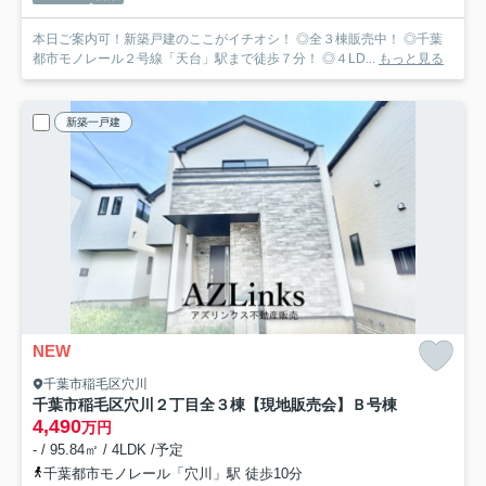
本日ご案内可！新築戸建のここがイチオシ！ ◎全３棟販売中！ ◎千葉
都市モノレール２号線「天台」駅まで徒歩７分！ ◎４LD...
もっと見る
新築一戸建
NEW
千葉市稲毛区穴川
千葉市稲毛区穴川２丁目全３棟【現地販売会】
Ｂ号棟
4,490
万円
- / 95.84㎡ / 4LDK /予定
千葉都市モノレール「穴川」駅 徒歩10分