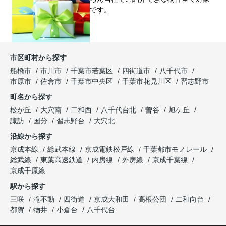
です。
市区町村から探す
船橋市
市川市
千葉市若葉区
四街道市
八千代市
市原市
佐倉市
千葉市中央区
千葉市花見川区
習志野市
町名から探す
松が丘
大穴南
二和西
八千代台北
曽谷
旭ケ丘
諏訪
国分
習志野台
大穴北
沿線から探す
京成本線
総武本線
京成電鉄松戸線
千葉都市モノレール
総武線
東葉高速鉄道
内房線
外房線
京成千葉線
京成千原線
駅から探す
三咲
滝不動
四街道
京成大和田
高根公団
二和向台
都賀
物井
小倉台
八千代台