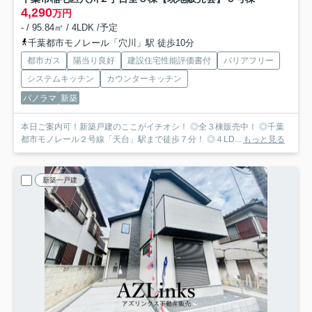
4,290
万円
- / 95.84㎡ / 4LDK /予定
千葉都市モノレール「穴川」駅 徒歩10分
都市ガス
陽当り良好
建設住宅性能評価書付
バリアフリー
システムキッチン
カウンターキッチン
パノラマ
新築
本日ご案内可！新築戸建のここがイチオシ！ ◎全３棟販売中！ ◎千葉
都市モノレール２号線「天台」駅まで徒歩７分！ ◎４LD...
もっと見る
新築一戸建