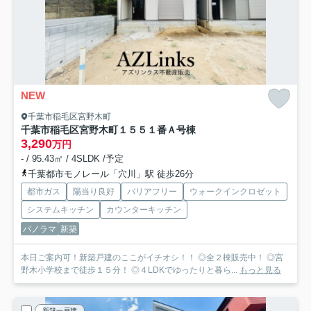
NEW
千葉市稲毛区宮野木町
千葉市稲毛区宮野木町１５５１番
Ａ号棟
3,290
万円
- / 95.43㎡ / 4SLDK /予定
千葉都市モノレール「穴川」駅 徒歩26分
都市ガス
陽当り良好
バリアフリー
ウォークインクロゼット
システムキッチン
カウンターキッチン
パノラマ
新築
本日ご案内可！新築戸建のここがイチオシ！！ ◎全２棟販売中！ ◎宮
野木小学校まで徒歩１５分！ ◎４LDKでゆったりと暮ら...
もっと見る
新築一戸建