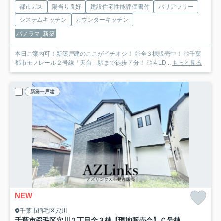
都市ガス
陽当り良好
建設住宅性能評価書付
バリアフリー
システムキッチン
カウンターキッチン
パノラマ
新築
本日ご案内可！新築戸建のここがイチオシ！ ◎全３棟販売中！ ◎千葉
都市モノレール２号線「天台」駅まで徒歩７分！ ◎４LD...
もっと見る
新築一戸建
NEW
千葉市稲毛区穴川
千葉市稲毛区穴川２丁目全３棟【現地販売会】
Ｃ号棟