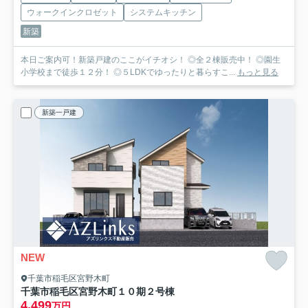
ウォークインクロゼット
システムキッチン
新築
本日ご案内可！新築戸建のここがイチオシ！ ◎全２棟販売中！ ◎園生
小学校まで徒歩１２分！ ◎５LDKでゆったりと暮らすこ...
もっと見る
新築一戸建
NEW
千葉市稲毛区宮野木町
千葉市稲毛区宮野木町１０期
２号棟
4,499
万円