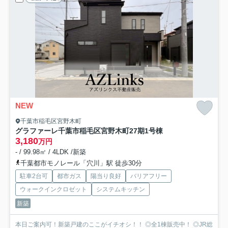
NEW
千葉市稲毛区宮野木町
グラファーレ千葉市稲毛区宮野木町27期
1号棟
3,180
万円
- / 99.98㎡ / 4LDK /新築
千葉都市モノレール「穴川」駅 徒歩30分
駐車2台可
都市ガス
陽当り良好
バリアフリー
ウォークインクロゼット
システムキッチン
新築
本日ご案内可！新築戸建のここがイチオシ！！ ◎全1棟販売中！ ◎JR総