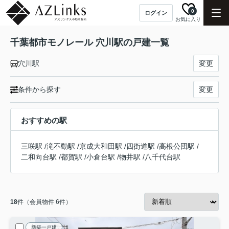
0
ログイン
お気に入り
千葉都市モノレール 穴川駅の戸建一覧
穴川駅
変更
条件から探す
変更
おすすめの駅
三咲駅
/
滝不動駅
/
京成大和田駅
/
四街道駅
/
高根公団駅
/
二和向台駅
/
都賀駅
/
小倉台駅
/
物井駅
/
八千代台駅
18
件（会員物件 6件）
新築一戸建