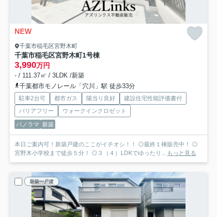
NEW
千葉市稲毛区宮野木町
千葉市稲毛区宮野木町
1号棟
3,990
万円
- / 111.37㎡ / 3LDK /新築
千葉都市モノレール「穴川」駅 徒歩33分
駐車2台可
都市ガス
陽当り良好
建設住宅性能評価書付
バリアフリー
ウォークインクロゼット
パノラマ
新築
本日ご案内可！新築戸建のここがイチオシ！！ ◎最終１棟販売中！ ◎
宮野木小学校まで徒歩５分！ ◎３（４）LDKでゆったり...
もっと見る
新築一戸建