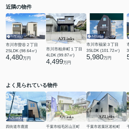
近隣の物件
市川市福栄３丁目
市川市曽谷２丁目
市川市柏井町１丁目
3SLDK (101.72㎡)
3
2SLDK (98.64㎡)
4LDK (99.87㎡)
5,980
4,480
万円
万円
4,499
万円
よく見られている物件
四街道市鹿渡
千葉市稲毛区山王町
千葉市若葉区若松町