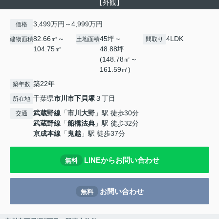
【外観】
3,499万円～4,999万円
価格
82.66㎡～
45坪～
4LDK
建物面積
土地面積
間取り
104.75㎡
48.88坪
(148.78㎡～
161.59㎡)
築22年
築年数
千葉県
市川市
下貝塚
３丁目
所在地
武蔵野線
「
市川大野
」駅 徒歩30分
交通
武蔵野線
「
船橋法典
」駅 徒歩32分
京成本線
「
鬼越
」駅 徒歩37分
LINEからお問い合わせ
無料
お問い合わせ
無料