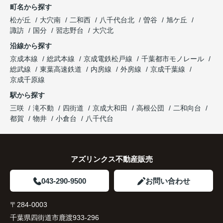
町名から探す
松が丘
大穴南
二和西
八千代台北
曽谷
旭ケ丘
諏訪
国分
習志野台
大穴北
沿線から探す
京成本線
総武本線
京成電鉄松戸線
千葉都市モノレール
総武線
東葉高速鉄道
内房線
外房線
京成千葉線
京成千原線
駅から探す
三咲
滝不動
四街道
京成大和田
高根公団
二和向台
都賀
物井
小倉台
八千代台
アズリンクス不動産販売
043-290-9500
お問い合わせ
〒284-0003
千葉県四街道市鹿渡933-296