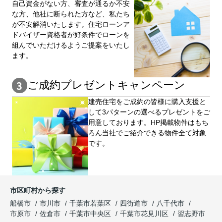
自⼰資⾦がない⽅、審査が通るか不安
な⽅、他社に断られた⽅など、私たち
が不安解消いたします。住宅ローンア
ドバイザー資格者が好条件でローンを
組んでいただけるようご提案をいたし
ます。
ご成約プレゼントキャンペーン
建売住宅をご成約の皆様に購⼊⽀援と
して3パターンの選べるプレゼントをご
用意しております。HP掲載物件はもち
ろん当社でご紹介できる物件全て対象
です。
市区町村から探す
船橋市
市川市
千葉市若葉区
四街道市
八千代市
市原市
佐倉市
千葉市中央区
千葉市花見川区
習志野市