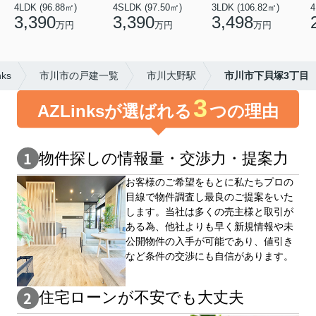
4LDK (96.88㎡)
4SLDK (97.50㎡)
3LDK (106.82㎡)
4
3,390
3,390
3,498
万円
万円
万円
ks
市川市の戸建一覧
市川大野駅
市川市下貝塚3丁目
3
AZLinksが選ばれる
つの理由
物件探しの情報量・交渉⼒・提案⼒
お客様のご希望をもとに私たちプロの
目線で物件調査し最良のご提案をいた
します。当社は多くの売主様と取引が
ある為、他社よりも早く新規情報や未
公開物件の⼊手が可能であり、値引き
など条件の交渉にも自信があります。
住宅ローンが不安でも大丈夫