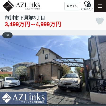
0
ログイン
お気に入り
市川市下貝塚3丁目
3,499万円～4,999万円
1
/
4