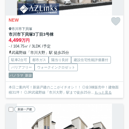
NEW
市川市下貝塚
市川市下貝塚3丁目
3号棟
4,499
万円
- / 104.75㎡ / 3LDK /予定
武蔵野線「市川大野」駅 徒歩25分
駐車2台可
都市ガス
陽当り良好
建設住宅性能評価書付
バリアフリー
ウォークインクロゼット
パノラマ
新築
本日ご案内可！新築戸建のここがイチオシ！！ ◎全3棟販売中！建物面
積31坪！ ◎JR武蔵野線「市川大野」駅まで徒歩25分...
もっと見る
新築一戸建