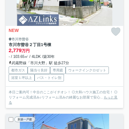
NEW
市川市曽谷
市川市曽谷２丁目
1号棟
2,779
万円
- / 103.65㎡ / 4LDK /築30年
武蔵野線「市川大野」駅 徒歩27分
都市ガス
陽当り良好
専用庭
ウォークインクロゼット
浴室１坪以上
バス・トイレ別
本日ご案内可！中古のここがイチオシ！ ◎大和ハウス施工の住宅！ ◎
リフォーム完成済み♪リフォーム済みの綺麗なお部屋で安心...
もっと見
る
新築一戸建