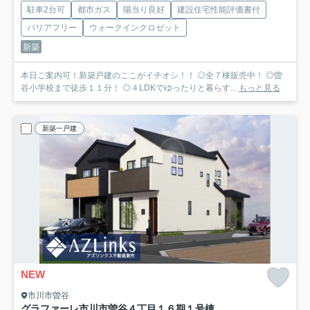
駐車2台可
都市ガス
陽当り良好
建設住宅性能評価書付
バリアフリー
ウォークインクロゼット
新築
本日ご案内可！新築戸建のここがイチオシ！！ ◎全７棟販売中！ ◎曽
谷小学校まで徒歩１１分！ ◎４LDKでゆったりと暮らす...
もっと見る
新築一戸建
NEW
市川市曽谷
グラファーレ市川市曽谷４丁目１６期
１号棟