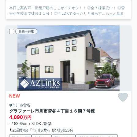
本日ご案内可！新築戸建のここがイチオシ！！ ◎全７棟販売中！ ◎曽
谷小学校まで徒歩１１分！ ◎４LDKでゆったりと暮らす...
もっと見る
新築一戸建
NEW
市川市曽谷
グラファーレ市川市曽谷４丁目１６期
７号棟
4,090
万円
- / 83.65㎡ / 3LDK /新築
武蔵野線「市川大野」駅 徒歩33分