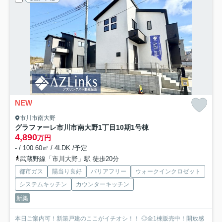
NEW
市川市南大野
グラファーレ市川市南大野1丁目10期
1号棟
4,890
万円
- / 100.60㎡ / 4LDK /予定
武蔵野線「市川大野」駅 徒歩20分
都市ガス
陽当り良好
バリアフリー
ウォークインクロゼット
システムキッチン
カウンターキッチン
新築
本日ご案内可！新築戸建のここがイチオシ！！ ◎全1棟販売中！開放感