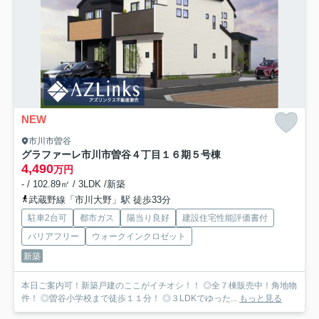
NEW
市川市曽谷
グラファーレ市川市曽谷４丁目１６期
５号棟
4,490
万円
- / 102.89㎡ / 3LDK /新築
武蔵野線「市川大野」駅 徒歩33分
駐車2台可
都市ガス
陽当り良好
建設住宅性能評価書付
バリアフリー
ウォークインクロゼット
新築
本日ご案内可！新築戸建のここがイチオシ！！ ◎全７棟販売中！角地物
件！ ◎曽谷小学校まで徒歩１１分！ ◎３LDKでゆった...
もっと見る