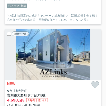
パノラマ
新築
＼AZLinks限定のご成約キャンペーン対象物件／ 【新規公開】全１棟！
宮久保小学校徒歩８分！長期優良住宅！３LDK！全...
もっと見る
新築一戸建
NEW
市川市大野町
市川市大野町３丁目
J号棟
4,690
万円
8月6日 値下げ
- / 96.88㎡ / 4LDK /新築