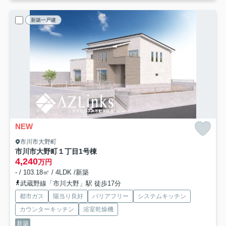
新築一戸建
NEW
市川市大野町
市川市大野町１丁目
1号棟
4,240
万円
- / 103.18㎡ / 4LDK /新築
武蔵野線「市川大野」駅 徒歩17分
都市ガス
陽当り良好
バリアフリー
システムキッチン
カウンターキッチン
浴室乾燥機
新築