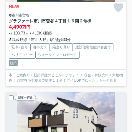
NEW
市川市曽谷
グラファーレ市川市曽谷４丁目１６期
２号棟
4,490
万円
- / 103.73㎡ / 4LDK /新築
武蔵野線「市川大野」駅 徒歩33分
駐車2台可
都市ガス
陽当り良好
建設住宅性能評価書付
バリアフリー
ウォークインクロゼット
新築
本日ご案内可！新築戸建のここがイチオシ！！ ◎全７棟販売中！角地物
件！ ◎曽谷小学校まで徒歩１１分！ ◎４LDKでゆった...
もっと見る
新築一戸建