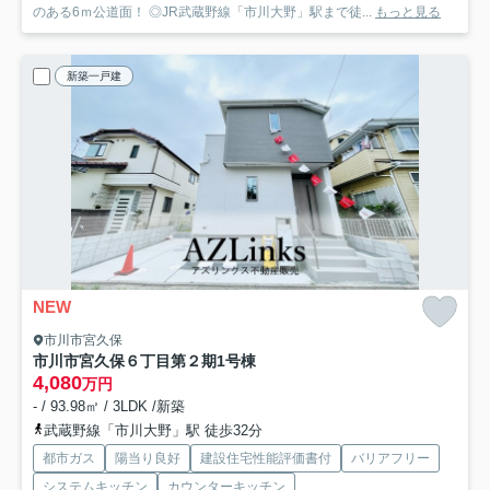
のある6ｍ公道面！ ◎JR武蔵野線「市川大野」駅まで徒...
もっと見る
新築一戸建
NEW
市川市宮久保
市川市宮久保６丁目第２期
1号棟
4,080
万円
- / 93.98㎡ / 3LDK /新築
武蔵野線「市川大野」駅 徒歩32分
都市ガス
陽当り良好
建設住宅性能評価書付
バリアフリー
システムキッチン
カウンターキッチン