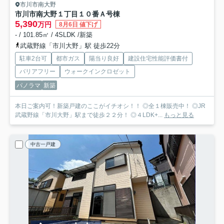
市川市南大野
市川市南大野１丁目１０番
Ａ号棟
5,390
万円
8月6日 値下げ
- / 101.85㎡ / 4SLDK /新築
武蔵野線「市川大野」駅 徒歩22分
駐車2台可
都市ガス
陽当り良好
建設住宅性能評価書付
バリアフリー
ウォークインクロゼット
パノラマ
新築
本日ご案内可！新築戸建のここがイチオシ！！ ◎全１棟販売中！ ◎JR
武蔵野線「市川大野」駅まで徒歩２２分！ ◎４LDK+...
もっと見る
中古一戸建