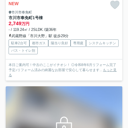
NEW
市川市奉免町
市川市奉免町
1号棟
2,749
万円
- / 119.24㎡ / 2SLDK /築36年
武蔵野線「市川大野」駅 徒歩29分
駐車2台可
都市ガス
陽当り良好
専用庭
システムキッチン
バス・トイレ別
本日ご案内可！中古のここがイチオシ！ ◎令和8年6月リフォーム完了
予定♪リフォーム済みの綺麗なお部屋で安心して暮らせます...
もっと見
る