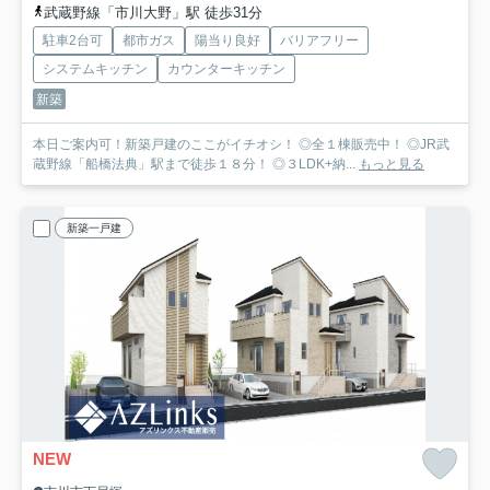
武蔵野線「市川大野」駅 徒歩31分
駐車2台可
都市ガス
陽当り良好
バリアフリー
システムキッチン
カウンターキッチン
新築
本日ご案内可！新築戸建のここがイチオシ！ ◎全１棟販売中！ ◎JR武
蔵野線「船橋法典」駅まで徒歩１８分！ ◎３LDK+納...
もっと見る
新築一戸建
NEW