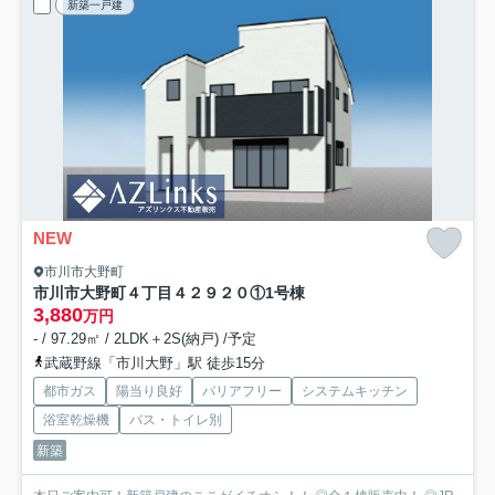
新築一戸建
NEW
市川市大野町
市川市大野町４丁目４２９２０①
1号棟
3,880
万円
- / 97.29㎡ / 2LDK＋2S(納戸) /予定
武蔵野線「市川大野」駅 徒歩15分
都市ガス
陽当り良好
バリアフリー
システムキッチン
浴室乾燥機
バス・トイレ別
新築