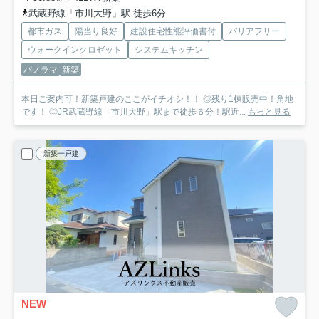
武蔵野線「市川大野」駅 徒歩6分
都市ガス
陽当り良好
建設住宅性能評価書付
バリアフリー
ウォークインクロゼット
システムキッチン
パノラマ
新築
本日ご案内可！新築戸建のここがイチオシ！！ ◎残り1棟販売中！角地
です！ ◎JR武蔵野線「市川大野」駅まで徒歩６分！駅近...
もっと見る
新築一戸建
NEW