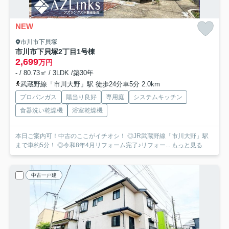
NEW
市川市下貝塚
市川市下貝塚2丁目
1号棟
2,699
万円
- / 80.73㎡ / 3LDK /築30年
武蔵野線「市川大野」駅 徒歩24分車5分 2.0km
プロパンガス
陽当り良好
専用庭
システムキッチン
食器洗い乾燥機
浴室乾燥機
本日ご案内可！中古のここがイチオシ！ ◎JR武蔵野線「市川大野」駅
まで車約5分！ ◎令和8年4月リフォーム完了♪リフォー...
もっと見る
中古一戸建