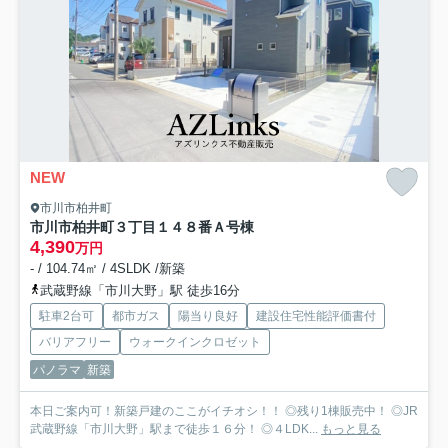
NEW
市川市柏井町
市川市柏井町３丁目１４８番
Ａ号棟
4,390
万円
- / 104.74㎡ / 4SLDK /新築
武蔵野線「市川大野」駅 徒歩16分
駐車2台可
都市ガス
陽当り良好
建設住宅性能評価書付
バリアフリー
ウォークインクロゼット
パノラマ
新築
本日ご案内可！新築戸建のここがイチオシ！！ ◎残り1棟販売中！ ◎JR
武蔵野線「市川大野」駅まで徒歩１６分！ ◎４LDK...
もっと見る