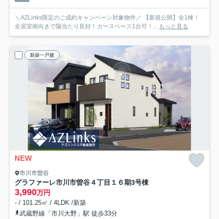
＼AZLinks限定のご成約キャンペーン対象物件／ 【新規公開】全1棟！
全居室南向きで陽当たり良好！カースペース1台可！...
もっと見る
新築一戸建
NEW
市川市曽谷
グラファーレ市川市曽谷４丁目１６期
3号棟
3,990
万円
- / 101.25㎡ / 4LDK /新築
武蔵野線「市川大野」駅 徒歩33分