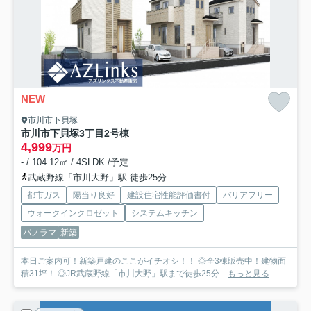
NEW
市川市下貝塚
市川市下貝塚3丁目
2号棟
4,999
万円
- / 104.12㎡ / 4SLDK /予定
武蔵野線「市川大野」駅 徒歩25分
都市ガス
陽当り良好
建設住宅性能評価書付
バリアフリー
ウォークインクロゼット
システムキッチン
パノラマ
新築
本日ご案内可！新築戸建のここがイチオシ！！ ◎全3棟販売中！建物面
積31坪！ ◎JR武蔵野線「市川大野」駅まで徒歩25分...
もっと見る