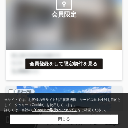
会員限定
会員登録をして限定物件を見る
新築一戸建
当サイトでは、お客様の当サイト利用状況把握、サービス向上検討を目的と
して、クッキー（Cookie）を使用しています。
詳しくは、当社の
「Cookieの取扱いについて」
をご確認ください。
Contact
閉じる
会員登録
来店予約
LINE
Instagram