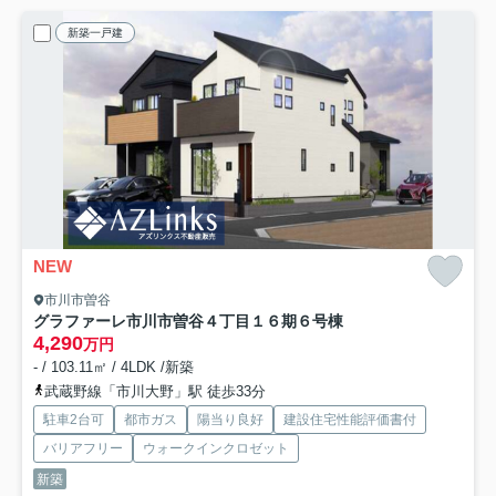
新築一戸建
NEW
市川市曽谷
グラファーレ市川市曽谷４丁目１６期
６号棟
4,290
万円
- / 103.11㎡ / 4LDK /新築
武蔵野線「市川大野」駅 徒歩33分
駐車2台可
都市ガス
陽当り良好
建設住宅性能評価書付
バリアフリー
ウォークインクロゼット
新築