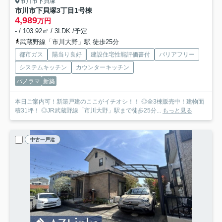
市川市下貝塚
市川市下貝塚3丁目
1号棟
4,989
万円
- / 103.92㎡ / 3LDK /予定
武蔵野線「市川大野」駅 徒歩25分
都市ガス
陽当り良好
建設住宅性能評価書付
バリアフリー
システムキッチン
カウンターキッチン
パノラマ
新築
本日ご案内可！新築戸建のここがイチオシ！！ ◎全3棟販売中！建物面
積31坪！ ◎JR武蔵野線「市川大野」駅まで徒歩25分...
もっと見る
中古一戸建