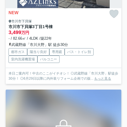
NEW
市川市下貝塚
市川市下貝塚3丁目
1号棟
3,499
万円
- / 82.66㎡ / 4LDK /築22年
武蔵野線「市川大野」駅 徒歩30分
都市ガス
陽当り良好
専用庭
バス・トイレ別
室内洗濯機置場
バルコニー
本日ご案内可！中古のここがイチオシ！ ◎武蔵野線「市川大野」駅徒歩
30分！ ◎6月29日以降に内外装リフォーム企画での販...
もっと見る