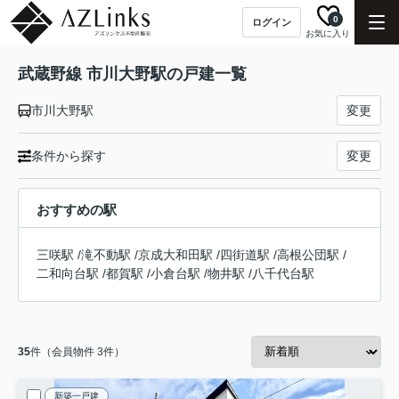
0
ログイン
お気に入り
武蔵野線 市川大野駅の戸建一覧
市川大野駅
変更
条件から探す
変更
おすすめの駅
三咲駅
/
滝不動駅
/
京成大和田駅
/
四街道駅
/
高根公団駅
/
二和向台駅
/
都賀駅
/
小倉台駅
/
物井駅
/
八千代台駅
35
件（会員物件 3件）
新築一戸建