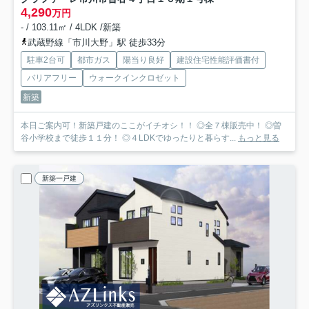
4,290
万円
- / 103.11㎡ / 4LDK /新築
武蔵野線「市川大野」駅 徒歩33分
駐車2台可
都市ガス
陽当り良好
建設住宅性能評価書付
バリアフリー
ウォークインクロゼット
新築
本日ご案内可！新築戸建のここがイチオシ！！ ◎全７棟販売中！ ◎曽
谷小学校まで徒歩１１分！ ◎４LDKでゆったりと暮らす...
もっと見る
新築一戸建