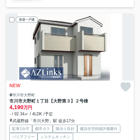
新築一戸建
NEW
市川市大野町
市川市大野町１丁目【大野第３】
２号棟
4,190
万円
- / 92.34㎡ / 4LDK /予定
武蔵野線「市川大野」駅 徒歩17分
駐車2台可
都市ガス
陽当り良好
建設住宅性能評価書付
バリアフリー
システムキッチン