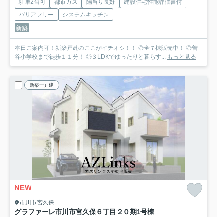
駐車2台可
都市ガス
陽当り良好
建設住宅性能評価書付
バリアフリー
システムキッチン
新築
本日ご案内可！新築戸建のここがイチオシ！！ ◎全７棟販売中！ ◎曽
谷小学校まで徒歩１１分！ ◎３LDKでゆったりと暮らす...
もっと見る
新築一戸建
NEW
市川市宮久保
グラファーレ市川市宮久保６丁目２０期
1号棟