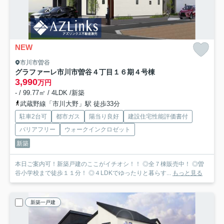
NEW
市川市曽谷
グラファーレ市川市曽谷４丁目１６期
４号棟
3,990
万円
- / 99.77㎡ / 4LDK /新築
武蔵野線「市川大野」駅 徒歩33分
駐車2台可
都市ガス
陽当り良好
建設住宅性能評価書付
バリアフリー
ウォークインクロゼット
新築
本日ご案内可！新築戸建のここがイチオシ！！ ◎全７棟販売中！ ◎曽
谷小学校まで徒歩１１分！ ◎４LDKでゆったりと暮らす...
もっと見る
新築一戸建