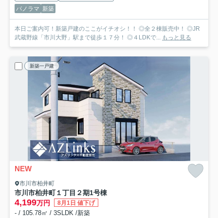
パノラマ
新築
本日ご案内可！新築戸建のここがイチオシ！！ ◎全２棟販売中！ ◎JR
武蔵野線「市川大野」駅まで徒歩１７分！ ◎４LDKで...
もっと見る
新築一戸建
NEW
市川市柏井町
市川市柏井町１丁目２期
1号棟
4,199
万円
8月1日 値下げ
- / 105.78㎡ / 3SLDK /新築