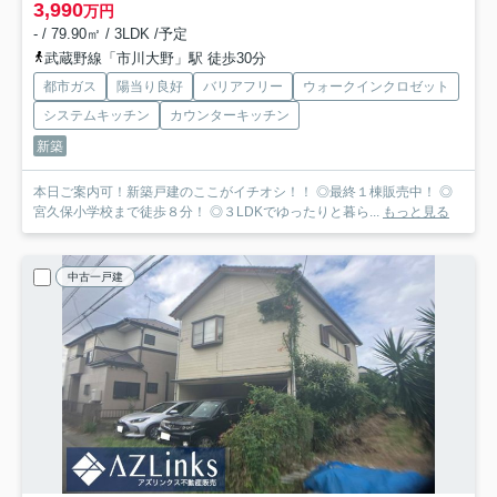
3,990
万円
- / 79.90㎡ / 3LDK /予定
武蔵野線「市川大野」駅 徒歩30分
都市ガス
陽当り良好
バリアフリー
ウォークインクロゼット
システムキッチン
カウンターキッチン
新築
本日ご案内可！新築戸建のここがイチオシ！！ ◎最終１棟販売中！ ◎
宮久保小学校まで徒歩８分！ ◎３LDKでゆったりと暮ら...
もっと見る
中古一戸建