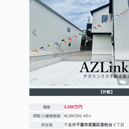
【外観】
3,280万円
価格
4LDK/101.43㎡
間取り/建物面積
千葉県
千葉市若葉区
若松台
２丁目
所在地