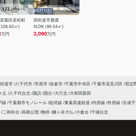
若葉区若松町
四街道市鹿渡
(106.82㎡)
3LDK (98.54㎡)
8
3,090
万円
万円
街道市
八千代市
市原市
佐倉市
千葉市中央区
千葉市花見川区
習志
ケ丘
八千代台北
諏訪
国分
大穴北
大和田新田
戸線
千葉都市モノレール
総武線
東葉高速鉄道
内房線
外房線
京成
二和向台
高根公団
物井
鎌ヶ谷大仏
小倉台
千城台北