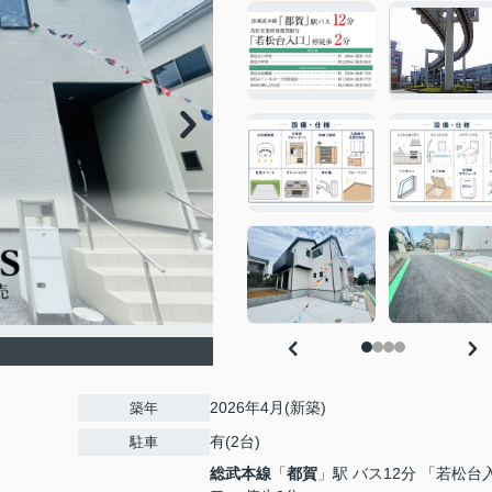
2026年4月(新築)
築年
有(2台)
駐車
総武本線
「
都賀
」駅 バス12分 「若松台