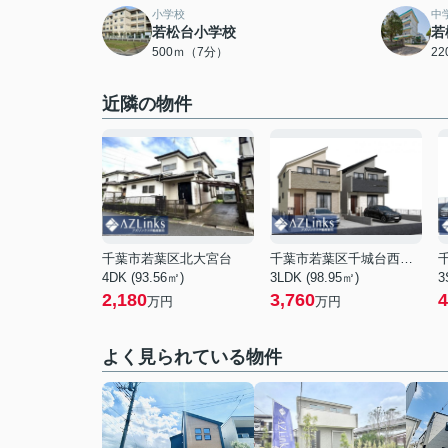
小学校
中
若松台小学校
若
500ｍ（7分）
2
近隣の物件
千葉市若葉区北大宮台
千葉市若葉区千城台西１丁目
4DK (93.56㎡)
3LDK (98.95㎡)
3
2,180
3,760
4
万円
万円
よく見られている物件