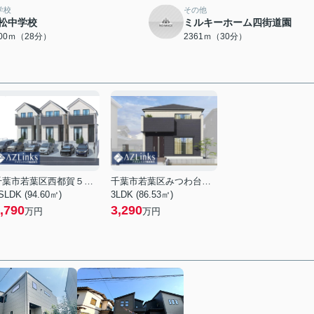
学校
その他
松中学校
ミルキーホーム四街道園
200ｍ（28分）
2361ｍ（30分）
千葉市若葉区西都賀５丁目
千葉市若葉区みつわ台１丁目
SLDK (94.60㎡)
3LDK (86.53㎡)
,790
3,290
万円
万円