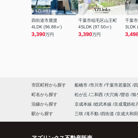
四街道市鹿渡
千葉市稲毛区山王町
千葉市
4LDK (96.88㎡)
4SLDK (97.50㎡)
3LDK 
3,390
3,390
3,49
万円
万円
市区町村から探す
船橋市
市川市
千葉市若葉区
四
町名から探す
松が丘
二和西
大穴南
曽谷
旭
沿線から探す
京成本線
総武本線
京成電鉄松
駅から探す
三咲
滝不動
四街道
京成大和田