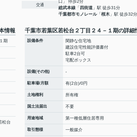
口」 停歩2分
交通
総武本線
「
四街道
」駅 徒歩31分
千葉都市モノレール
「
桜木
」駅 徒歩32
本情報
千葉市若葉区若松台２丁目２４－１期の詳細
１期
設備条件
閑静な住宅地
建設住宅性能評価書付
駐車2台可
宅配ボックス
設備(その他)
-
駐車場/月額
有(2台)/0円
土地権利
所有権
国土法届出
不要
用途地域
第一種低層住居専用
「若松台
取引態様
一般媒介