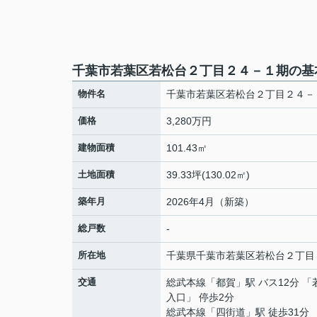
千葉市若葉区若松台２丁目２４－１期の基
物件名
千葉市若葉区若松台２丁目２４－
価格
3,280万円
建物面積
101.43㎡
土地面積
39.33坪(130.02㎡)
築年月
2026年4月（新築）
総戸数
-
所在地
千葉県
千葉市若葉区
若松台
２丁目
交通
総武本線
「
都賀
」駅 バス12分 
入口」 停歩2分
総武本線
「
四街道
」駅 徒歩31分