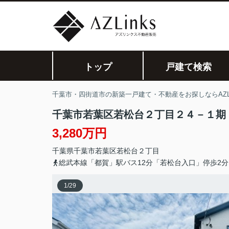
トップ
戸建て検索
千葉市・四街道市の新築一戸建て・不動産をお探しならAZLi
千葉市若葉区若松台２丁目２４－１期
3,280万円
千葉県
千葉市若葉区
若松台
２丁目
総武本線「都賀」駅バス12分「若松台入口」停歩2分
1
/
29