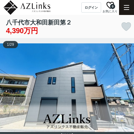
0
ログイン
お気に入り
八千代市大和田新田第２
4,390万円
1
/
29