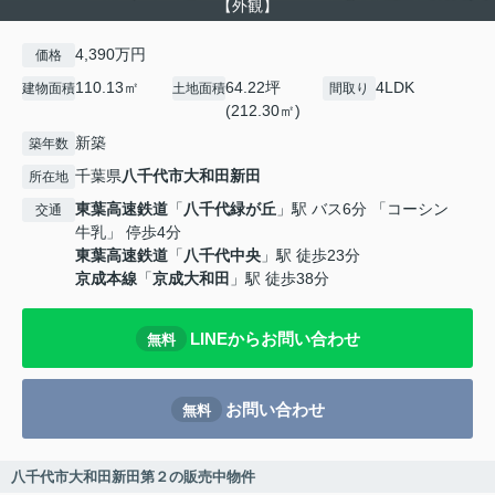
【外観】
4,390万円
価格
110.13㎡
64.22坪
4LDK
建物面積
土地面積
間取り
(212.30㎡)
新築
築年数
千葉県
八千代市
大和田新田
所在地
東葉高速鉄道
「
八千代緑が丘
」駅 バス6分 「コーシン
交通
牛乳」 停歩4分
東葉高速鉄道
「
八千代中央
」駅 徒歩23分
京成本線
「
京成大和田
」駅 徒歩38分
LINEからお問い合わせ
無料
お問い合わせ
無料
八千代市大和田新田第２の販売中物件