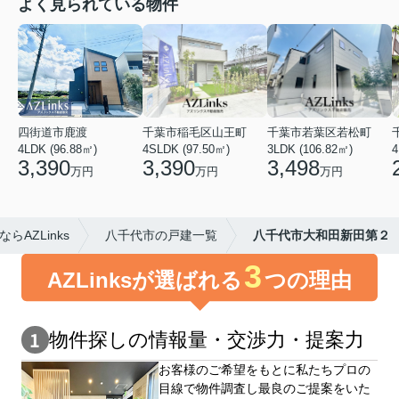
よく見られている物件
四街道市鹿渡
千葉市稲毛区山王町
千葉市若葉区若松町
4LDK (96.88㎡)
4SLDK (97.50㎡)
3LDK (106.82㎡)
4
3,390
3,390
3,498
万円
万円
万円
AZLinks
八千代市の戸建一覧
八千代市大和田新田第２
3
AZLinksが選ばれる
つの理由
物件探しの情報量・交渉⼒・提案⼒
お客様のご希望をもとに私たちプロの
目線で物件調査し最良のご提案をいた