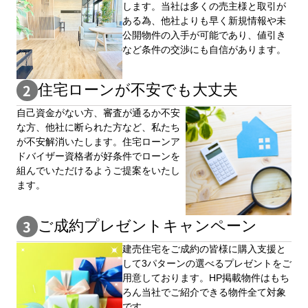
します。当社は多くの売主様と取引が
ある為、他社よりも早く新規情報や未
公開物件の⼊手が可能であり、値引き
など条件の交渉にも自信があります。
住宅ローンが不安でも大丈夫
自⼰資⾦がない⽅、審査が通るか不安
な⽅、他社に断られた⽅など、私たち
が不安解消いたします。住宅ローンア
ドバイザー資格者が好条件でローンを
組んでいただけるようご提案をいたし
ます。
ご成約プレゼントキャンペーン
建売住宅をご成約の皆様に購⼊⽀援と
して3パターンの選べるプレゼントをご
用意しております。HP掲載物件はもち
ろん当社でご紹介できる物件全て対象
です。