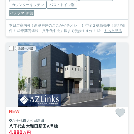
カウンターキッチン
バス・トイレ別
パノラマ
新築
本日ご案内可！新築戸建のここがイチオシ！！ ◎全２棟販売中！角地物
件！ ◎東葉高速線「八千代中央」駅まで徒歩１４分！ ◎...
もっと見る
新築一戸建
NEW
八千代市大和田新田
八千代市大和田新田
A号棟
4,880
万円