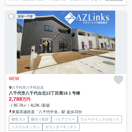
新築一戸建
NEW
八千代市八千代台北
八千代市八千代台北13丁目第16
１号棟
2,788
万円
- / 95.78㎡ / 4LDK /新築
東葉高速鉄道「八千代中央」駅 徒歩33分
都市ガス
陽当り良好
バリアフリー
ウォークインクロゼット
システムキッチン
カウンターキッチン