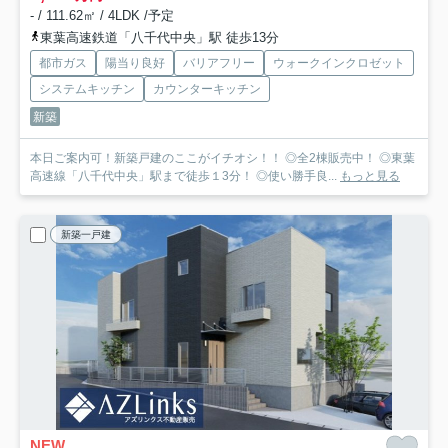
- / 111.62㎡ / 4LDK /予定
東葉高速鉄道「八千代中央」駅 徒歩13分
都市ガス
陽当り良好
バリアフリー
ウォークインクロゼット
システムキッチン
カウンターキッチン
新築
本日ご案内可！新築戸建のここがイチオシ！！ ◎全2棟販売中！ ◎東葉
高速線「八千代中央」駅まで徒歩１3分！ ◎使い勝手良...
もっと見る
新築一戸建
NEW