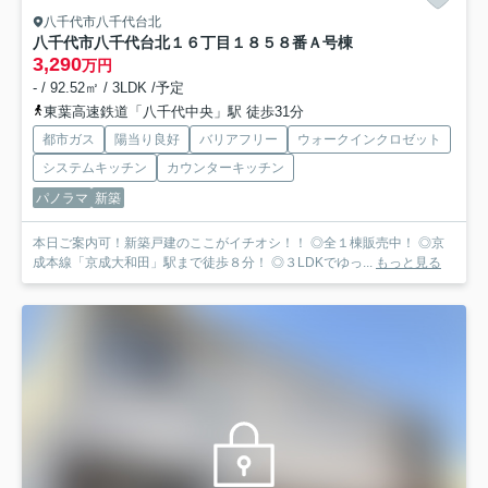
八千代市八千代台北
八千代市八千代台北１６丁目１８５８番
Ａ号棟
3,290
万円
- / 92.52㎡ / 3LDK /予定
東葉高速鉄道「八千代中央」駅 徒歩31分
都市ガス
陽当り良好
バリアフリー
ウォークインクロゼット
システムキッチン
カウンターキッチン
パノラマ
新築
本日ご案内可！新築戸建のここがイチオシ！！ ◎全１棟販売中！ ◎京
成本線「京成大和田」駅まで徒歩８分！ ◎３LDKでゆっ...
もっと見る