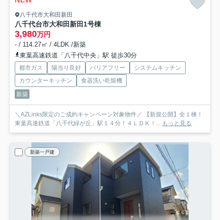
八千代市大和田新田
八千代台市大和田新田
1号棟
3,980
万円
- / 114.27㎡ / 4LDK /新築
東葉高速鉄道「八千代中央」駅 徒歩30分
都市ガス
陽当り良好
バリアフリー
システムキッチン
カウンターキッチン
食器洗い乾燥機
新築
＼AZLinks限定のご成約キャンペーン対象物件／ 【新規公開】全１棟！
東葉高速鉄道「八千代緑が丘」駅１４分！４ＬＤＫ！...
もっと見る
新築一戸建