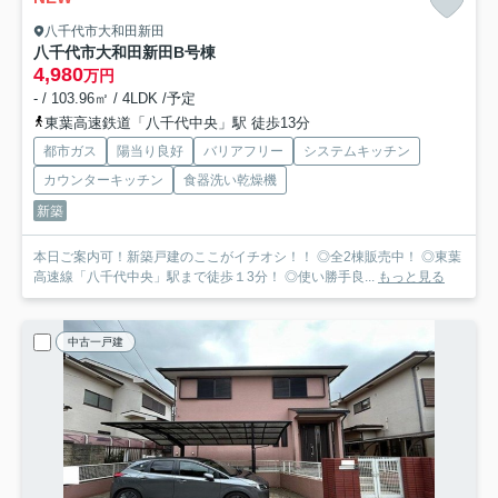
八千代市大和田新田
八千代市大和田新田
B号棟
4,980
万円
- / 103.96㎡ / 4LDK /予定
東葉高速鉄道「八千代中央」駅 徒歩13分
都市ガス
陽当り良好
バリアフリー
システムキッチン
カウンターキッチン
食器洗い乾燥機
新築
本日ご案内可！新築戸建のここがイチオシ！！ ◎全2棟販売中！ ◎東葉
高速線「八千代中央」駅まで徒歩１3分！ ◎使い勝手良...
もっと見る
中古一戸建