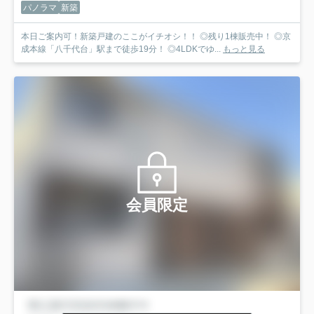
パノラマ
新築
本日ご案内可！新築戸建のここがイチオシ！！ ◎残り1棟販売中！ ◎京
成本線「八千代台」駅まで徒歩19分！ ◎4LDKでゆ...
もっと見る
会員限定