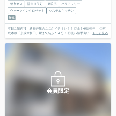
都市ガス
陽当り良好
床暖房
バリアフリー
ウォークインクロゼット
システムキッチン
新築
本日ご案内可！新築戸建のここがイチオシ！！ ◎全１棟販売中！ ◎京
成本線「京成大和田」駅まで徒歩１４分！ ◎使い勝手良い...
もっと見る
会員限定