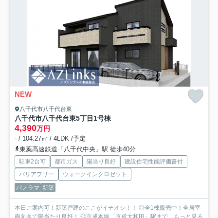
NEW
八千代市八千代台東
八千代市八千代台東5丁目
1号棟
4,390
万円
- / 104.27㎡ / 4LDK /予定
東葉高速鉄道「八千代中央」駅 徒歩40分
駐車2台可
都市ガス
陽当り良好
建設住宅性能評価書付
バリアフリー
ウォークインクロゼット
パノラマ
新築
本日ご案内可！新築戸建のここがイチオシ！！ ◎全1棟販売中！全居室
南向きで陽当たり良好！ ◎京成本線「京成大和田」駅まで...
もっと見る