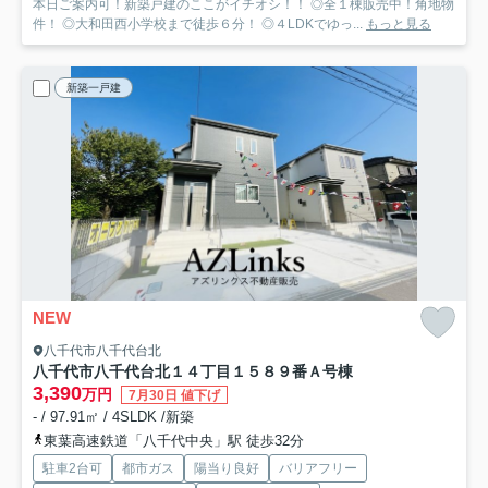
本日ご案内可！新築戸建のここがイチオシ！！ ◎全１棟販売中！角地物
件！ ◎大和田西小学校まで徒歩６分！ ◎４LDKでゆっ...
もっと見る
新築一戸建
NEW
八千代市八千代台北
八千代市八千代台北１４丁目１５８９番
Ａ号棟
3,390
万円
7月30日 値下げ
- / 97.91㎡ / 4SLDK /新築
東葉高速鉄道「八千代中央」駅 徒歩32分
駐車2台可
都市ガス
陽当り良好
バリアフリー