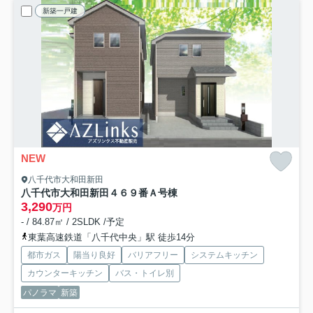
新築一戸建
NEW
八千代市大和田新田
八千代市大和田新田４６９番
Ａ号棟
3,290
万円
- / 84.87㎡ / 2SLDK /予定
東葉高速鉄道「八千代中央」駅 徒歩14分
都市ガス
陽当り良好
バリアフリー
システムキッチン
カウンターキッチン
バス・トイレ別
パノラマ
新築