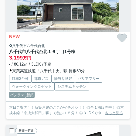
NEW
八千代市八千代台北
八千代市八千代台北１６丁目
1号棟
3,199
万円
- / 86.12㎡ / 3LDK /予定
東葉高速鉄道「八千代中央」駅 徒歩30分
駐車2台可
都市ガス
陽当り良好
バリアフリー
ウォークインクロゼット
システムキッチン
パノラマ
新築
本日ご案内可！新築戸建のここがイチオシ！！ ◎全１棟販売中！ ◎京
成本線「京成大和田」駅まで徒歩１５分！ ◎３LDKでゆ...
もっと見る
新築一戸建