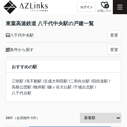
0
ログイン
お気に入り
東葉高速鉄道 八千代中央駅の戸建一覧
八千代中央駅
変更
条件から探す
変更
おすすめの駅
三咲駅
/
滝不動駅
/
京成大和田駅
/
二和向台駅
/
四街道駅
/
高根公団駅
/
物井駅
/
鎌ヶ谷大仏駅
/
千城台北駅
/
八千代台駅
34
件（会員物件 6件）