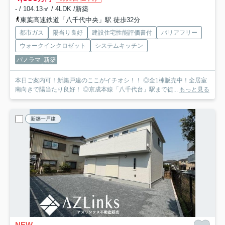
- / 104.13㎡ / 4LDK /新築
東葉高速鉄道「八千代中央」駅 徒歩32分
都市ガス
陽当り良好
建設住宅性能評価書付
バリアフリー
ウォークインクロゼット
システムキッチン
パノラマ
新築
本日ご案内可！新築戸建のここがイチオシ！！ ◎全1棟販売中！全居室
南向きで陽当たり良好！ ◎京成本線「八千代台」駅まで徒...
もっと見る
新築一戸建
NEW