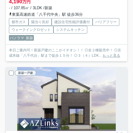
4,190
万円
- / 107.85㎡ / 3LDK /新築
東葉高速鉄道「八千代中央」駅 徒歩36分
都市ガス
陽当り良好
建設住宅性能評価書付
バリアフリー
ウォークインクロゼット
システムキッチン
パノラマ
新築
本日ご案内可！新築戸建のここがイチオシ！！ ◎全２棟販売中！ ◎京
成本線「八千代台」駅まで徒歩１５分！ ◎３（４）LDK...
もっと見る
新築一戸建