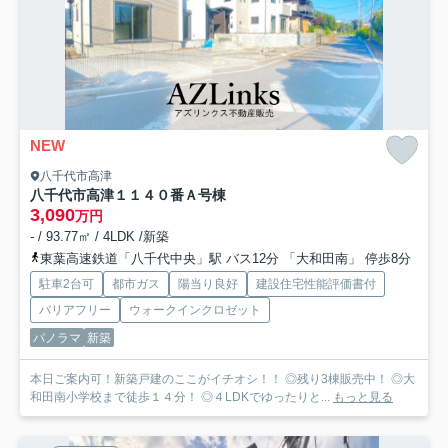
NEW
八千代市高津
八千代市高津１１４０番
Ａ号棟
3,090
万円
- / 93.77㎡ / 4LDK /新築
東葉高速鉄道「八千代中央」駅 バス12分 「大和田南」 停歩8分
駐車2台可
都市ガス
陽当り良好
建設住宅性能評価書付
バリアフリー
ウォークインクロゼット
パノラマ
新築
本日ご案内可！新築戸建のここがイチオシ！！ ◎残り3棟販売中！ ◎大
和田南小学校まで徒歩１４分！ ◎４LDKでゆったりと...
もっと見る