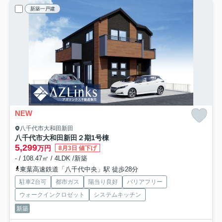
新築一戸建
NEW
八千代市大和田新田
八千代市大和田新田２期
1号棟
5,299
万円
8月3日 値下げ
- / 108.47㎡ / 4LDK /新築
東葉高速鉄道「八千代中央」駅 徒歩28分
駐車2台可
都市ガス
陽当り良好
バリアフリー
ウォークインクロゼット
システムキッチン
新築