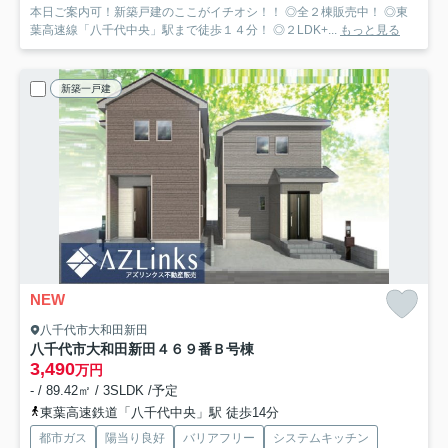
本日ご案内可！新築戸建のここがイチオシ！！ ◎全２棟販売中！ ◎東
葉高速線「八千代中央」駅まで徒歩１４分！ ◎２LDK+...
もっと見る
新築一戸建
NEW
八千代市大和田新田
八千代市大和田新田４６９番
Ｂ号棟
3,490
万円
- / 89.42㎡ / 3SLDK /予定
東葉高速鉄道「八千代中央」駅 徒歩14分
都市ガス
陽当り良好
バリアフリー
システムキッチン