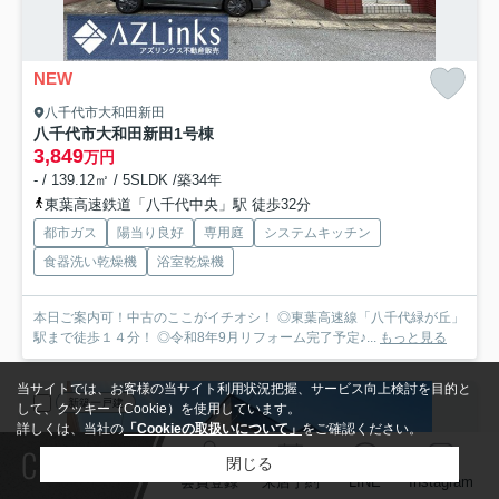
NEW
八千代市大和田新田
八千代市大和田新田
1号棟
3,849
万円
- / 139.12㎡ / 5SLDK /築34年
東葉高速鉄道「八千代中央」駅 徒歩32分
都市ガス
陽当り良好
専用庭
システムキッチン
食器洗い乾燥機
浴室乾燥機
本日ご案内可！中古のここがイチオシ！ ◎東葉高速線「八千代緑が丘」
駅まで徒歩１４分！ ◎令和8年9月リフォーム完了予定♪...
もっと見る
当サイトでは、お客様の当サイト利用状況把握、サービス向上検討を目的と
新築一戸建
して、クッキー（Cookie）を使用しています。
詳しくは、当社の
「Cookieの取扱いについて」
をご確認ください。
Contact
閉じる
会員登録
来店予約
LINE
Instagram