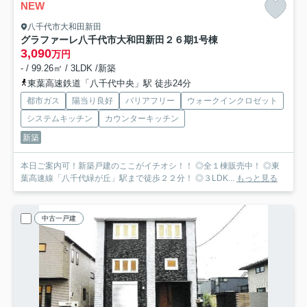
NEW
八千代市大和田新田
グラファーレ八千代市大和田新田２６期
1号棟
3,090
万円
- / 99.26㎡ / 3LDK /新築
東葉高速鉄道「八千代中央」駅 徒歩24分
都市ガス
陽当り良好
バリアフリー
ウォークインクロゼット
システムキッチン
カウンターキッチン
新築
本日ご案内可！新築戸建のここがイチオシ！！ ◎全１棟販売中！ ◎東
葉高速線「八千代緑が丘」駅まで徒歩２２分！ ◎３LDK...
もっと見る
中古一戸建