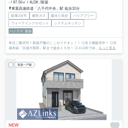
- / 97.50㎡ / 4LDK /新築
東葉高速鉄道「八千代中央」駅 徒歩32分
駐車2台可
都市ガス
陽当り良好
バリアフリー
ウォークインクロゼット
システムキッチン
パノラマ
新築
本日ご案内可！新築戸建のここがイチオシ！！ ◎全２棟販売中！ ◎京
成本線「京成大和田」駅まで徒歩１５分！ ◎４LDKでゆ...
もっと見る
新築一戸建
NEW