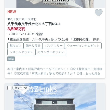
NEW
八千代市八千代台北
八千代市八千代台北１６丁目
NO.1
3,598
万円
- / 103.51㎡ / 3LDK /新築
東葉高速鉄道「八千代中央」駅 バス15分 「北市民の森」 停歩2分
都市ガス
陽当り良好
バリアフリー
ウォークインクロゼット
システムキッチン
カウンターキッチン
新築
本日ご案内可！新築戸建のここがイチオシ！！ ◎全１棟販売中！角地物
件！ ◎京成本線「京成大和田」駅まで徒歩１２分！ ◎使...
もっと見る
新築一戸建