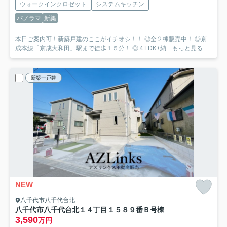
ウォークインクロゼット
システムキッチン
パノラマ
新築
本日ご案内可！新築戸建のここがイチオシ！！ ◎全２棟販売中！ ◎京
成本線「京成大和田」駅まで徒歩１５分！ ◎４LDK+納...
もっと見る
新築一戸建
NEW
八千代市八千代台北
八千代市八千代台北１４丁目１５８９番
Ｂ号棟
3,590
万円