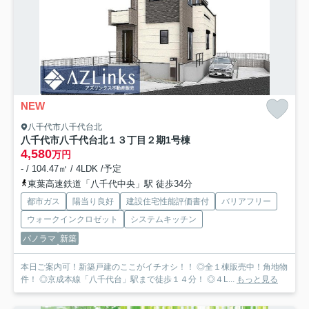
NEW
八千代市八千代台北
八千代市八千代台北１３丁目２期
1号棟
4,580
万円
- / 104.47㎡ / 4LDK /予定
東葉高速鉄道「八千代中央」駅 徒歩34分
都市ガス
陽当り良好
建設住宅性能評価書付
バリアフリー
ウォークインクロゼット
システムキッチン
パノラマ
新築
本日ご案内可！新築戸建のここがイチオシ！！ ◎全１棟販売中！角地物
件！ ◎京成本線「八千代台」駅まで徒歩１４分！ ◎４L...
もっと見る