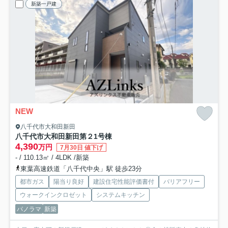
新築一戸建
NEW
八千代市大和田新田
八千代市大和田新田第２
1号棟
4,390
万円
7月30日 値下げ
- / 110.13㎡ / 4LDK /新築
東葉高速鉄道「八千代中央」駅 徒歩23分
都市ガス
陽当り良好
建設住宅性能評価書付
バリアフリー
ウォークインクロゼット
システムキッチン
パノラマ
新築