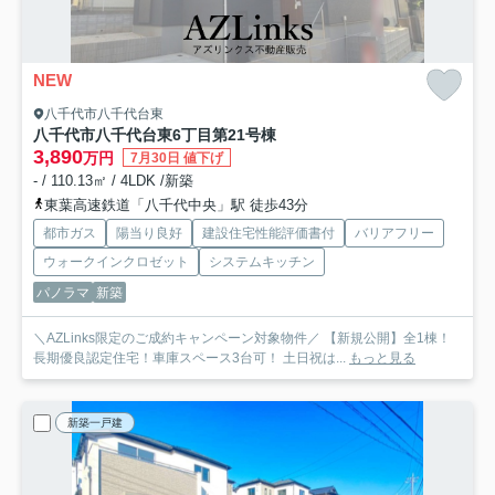
NEW
八千代市八千代台東
八千代市八千代台東6丁目第2
1号棟
3,890
万円
7月30日 値下げ
- / 110.13㎡ / 4LDK /新築
東葉高速鉄道「八千代中央」駅 徒歩43分
都市ガス
陽当り良好
建設住宅性能評価書付
バリアフリー
ウォークインクロゼット
システムキッチン
パノラマ
新築
＼AZLinks限定のご成約キャンペーン対象物件／ 【新規公開】全1棟！
長期優良認定住宅！車庫スペース3台可！ 土日祝は...
もっと見る
新築一戸建