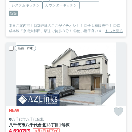
システムキッチン
カウンターキッチン
新築
本日ご案内可！新築戸建のここがイチオシ！！ ◎全１棟販売中！ ◎京
成本線「京成大和田」駅まで徒歩８分！ ◎使い勝手良い４...
もっと見る
新築一戸建
NEW
八千代市八千代台北
八千代市八千代台北13丁目
1号棟
4,690
万円
8月3日 値下げ