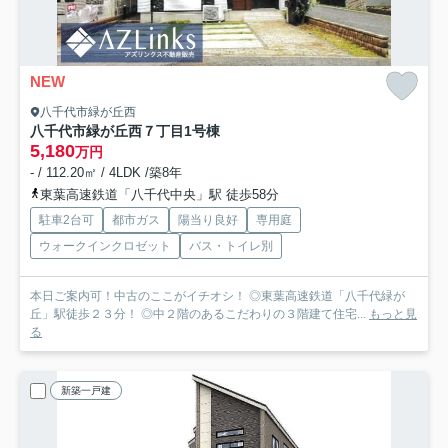
NEW
八千代市緑が丘西
八千代市緑が丘西７丁目
1号棟
5,180
万円
- / 112.20㎡ / 4LDK /築8年
東葉高速鉄道「八千代中央」駅 徒歩58分
駐車2台可
都市ガス
陽当り良好
専用庭
ウォークインクロゼット
バス・トイレ別
本日ご案内可！中古のここがイチオシ！ ◎東葉高速鉄道「八千代緑が
丘」駅徒歩２３分！ ◎中２階のあるこだわりの３階建て住宅...
もっと見
る
新築一戸建