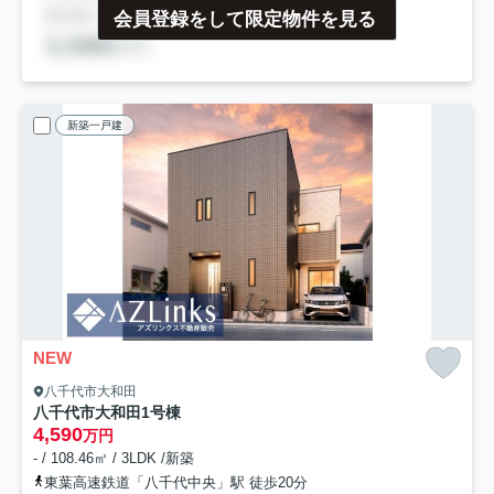
会員登録をして限定物件を見る
新築一戸建
NEW
八千代市大和田
八千代市大和田
1号棟
4,590
万円
- / 108.46㎡ / 3LDK /新築
東葉高速鉄道「八千代中央」駅 徒歩20分