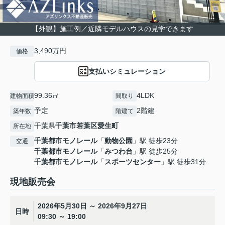
【外観】施工例／近隣モデルハウスの見学できます
3,490万円
価格
支払いシミュレーション
99.36㎡
4LDK
建物面積
間取り
予定
2階建
築年数
階建て
千葉県
千葉市若葉区
愛生町
所在地
千葉都市モノレール
「
動物公園
」駅 徒歩23分
交通
千葉都市モノレール
「
みつわ台
」駅 徒歩25分
千葉都市モノレール
「
スポーツセンター
」駅 徒歩31分
現地販売会
2026年5月30日 ～ 2026年9月27日
日時
09:30 ～ 19:00