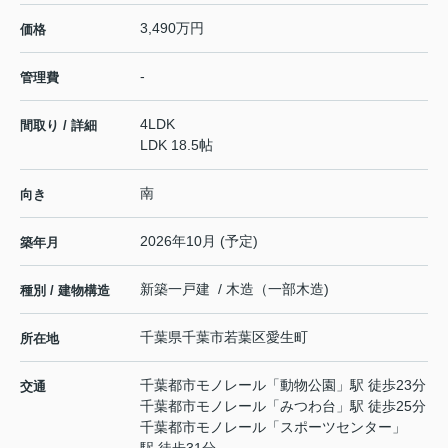
3,490万円
価格
-
管理費
4LDK
間取り / 詳細
LDK 18.5帖
南
向き
2026年10月 (予定)
築年月
新築一戸建 / 木造（一部木造)
種別 / 建物構造
千葉県
千葉市若葉区
愛生町
所在地
千葉都市モノレール
「
動物公園
」駅 徒歩23分
交通
千葉都市モノレール
「
みつわ台
」駅 徒歩25分
千葉都市モノレール
「
スポーツセンター
」