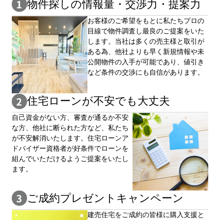
物件探しの情報量・交渉⼒・提案⼒
お客様のご希望をもとに私たちプロの
目線で物件調査し最良のご提案をいた
します。当社は多くの売主様と取引が
ある為、他社よりも早く新規情報や未
公開物件の⼊手が可能であり、値引き
など条件の交渉にも自信があります。
住宅ローンが不安でも大丈夫
自⼰資⾦がない⽅、審査が通るか不安
な⽅、他社に断られた⽅など、私たち
が不安解消いたします。住宅ローンア
ドバイザー資格者が好条件でローンを
組んでいただけるようご提案をいたし
ます。
ご成約プレゼントキャンペーン
建売住宅をご成約の皆様に購⼊⽀援と