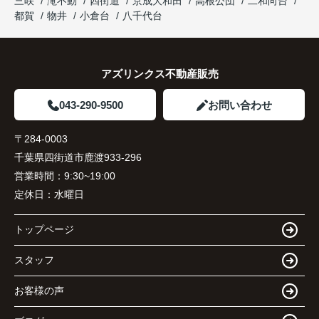
三咲
滝不動
四街道
京成大和田
高根公団
二和向台
都賀
物井
小倉台
八千代台
アズリンクス不動産販売
043-290-9500
お問い合わせ
〒284-0003
千葉県四街道市鹿渡933-296
営業時間：
9:30~19:00
定休日：
水曜日
トップページ
スタッフ
お客様の声