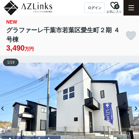
0
ログイン
お気に入り
NEW
グラファーレ千葉市若葉区愛生町２期 ４
号棟
3,490
万円
1
/
19