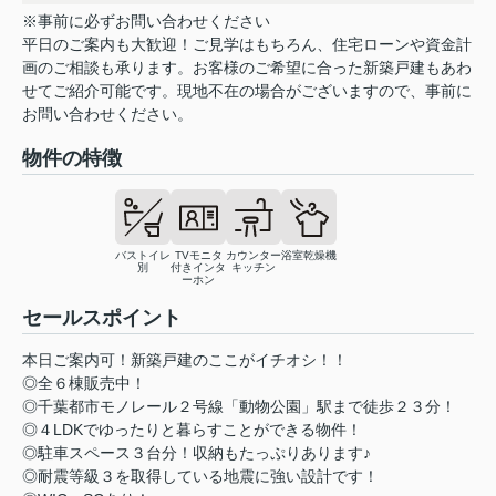
※事前に必ずお問い合わせください
平日のご案内も大歓迎！ご見学はもちろん、住宅ローンや資金計
画のご相談も承ります。お客様のご希望に合った新築戸建もあわ
せてご紹介可能です。現地不在の場合がございますので、事前に
お問い合わせください。
物件の特徴
バストイレ
TVモニタ
カウンター
浴室乾燥機
別
付きインタ
キッチン
ーホン
セールスポイント
本日ご案内可！新築戸建のここがイチオシ！！
◎全６棟販売中！
◎千葉都市モノレール２号線「動物公園」駅まで徒歩２３分！
◎４LDKでゆったりと暮らすことができる物件！
◎駐車スペース３台分！収納もたっぷりあります♪
◎耐震等級３を取得している地震に強い設計です！