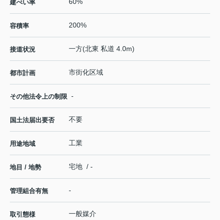
60%
建ぺい率
200%
容積率
一方(北東 私道 4.0m)
接道状況
市街化区域
都市計画
-
その他法令上の制限
不要
国土法届出要否
工業
用途地域
宅地 / -
地目 / 地勢
-
管理組合有無
一般媒介
取引態様