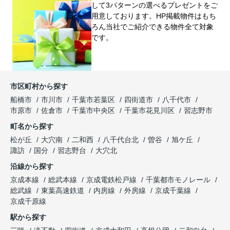
して3パターンの選べるプレゼントをご
用意しております。HP掲載物件はもち
ろん当社でご紹介できる物件全て対象
です。
市区町村から探す
船橋市
市川市
千葉市若葉区
四街道市
八千代市
市原市
佐倉市
千葉市中央区
千葉市花見川区
習志野市
町名から探す
松が丘
大穴南
二和西
八千代台北
曽谷
旭ケ丘
諏訪
国分
習志野台
大穴北
沿線から探す
京成本線
総武本線
京成電鉄松戸線
千葉都市モノレール
総武線
東葉高速鉄道
内房線
外房線
京成千葉線
京成千原線
駅から探す