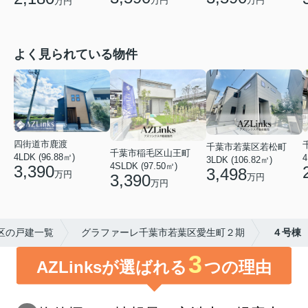
万円
万円
万円
よく見られている物件
四街道市鹿渡
千葉市若葉区若松町
千葉市稲毛区山王町
4LDK (96.88㎡)
4
3LDK (106.82㎡)
4SLDK (97.50㎡)
3,390
3,498
万円
3,390
万円
万円
区の戸建一覧
グラファーレ千葉市若葉区愛生町２期
４号棟
3
AZLinksが選ばれる
つの理由