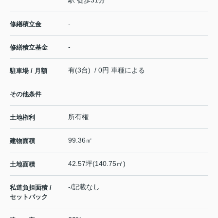
駅 徒歩31分
-
修繕積立金
-
修繕積立基金
有(3台) / 0円 車種による
駐車場 / 月額
その他条件
所有権
土地権利
99.36㎡
建物面積
42.57坪(140.75㎡)
土地面積
-/記載なし
私道負担面積 /
セットバック