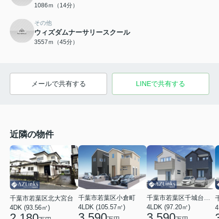
1086ｍ（14分）
その他
ウィズダムナーサリースクール
3557ｍ（45分）
メールで共有する
LINEで共有する
近隣の物件
千葉市若葉区千城台東１丁目
千葉市若葉区小倉町
千葉市若葉区北大宮台
4LDK (97.20㎡)
4LDK (105.57㎡)
4
4DK (93.56㎡)
3,590
3,590
2,180