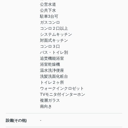
公営水道
公共下水
駐車3台可
ガスコンロ
コンロ２口以上
システムキッチン
対面式キッチン
コンロ３口
バス・トイレ別
追焚機能浴室
浴室乾燥機
温水洗浄便座
洗髪洗面化粧台
トイレ２ヶ所
ウォークインクロゼット
TVモニタ付インターホン
複層ガラス
南向き
-
設備(その他)