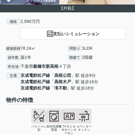
【外観】
2,990万円
価格
支払いシミュレーション
78.24㎡
3LDK
建物面積
間取り
築1年
2階建
築年数
階建て
千葉県
船橋市
新高根
４丁目
所在地
京成電鉄松戸線
「
高根公団
」駅 徒歩9分
交通
京成電鉄松戸線
「
高根木戸
」駅 徒歩16分
京成電鉄松戸線
「
滝不動
」駅 徒歩18分
物件の特徴
バストイレ
室内洗濯機
TVモニタ
カウンター
別
置場
付きインタ
キッチン
ーホン