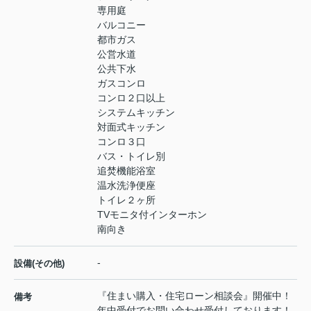
専用庭
バルコニー
都市ガス
公営水道
公共下水
ガスコンロ
コンロ２口以上
システムキッチン
対面式キッチン
コンロ３口
バス・トイレ別
追焚機能浴室
温水洗浄便座
トイレ２ヶ所
TVモニタ付インターホン
南向き
-
設備(その他)
『住まい購入・住宅ローン相談会』開催中！
備考
年中受付でお問い合わせ受付しております！