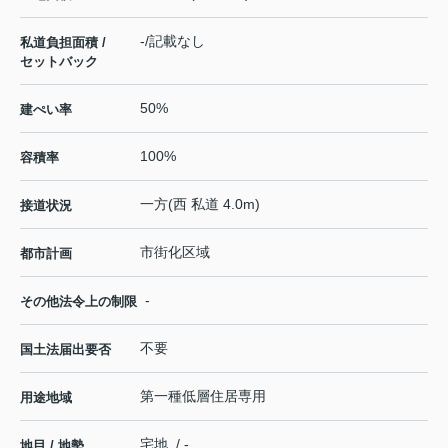
-/記載なし
私道負担面積 /
セットバック
50%
建ぺい率
100%
容積率
一方(西 私道 4.0m)
接道状況
市街化区域
都市計画
-
その他法令上の制限
不要
国土法届出要否
第一種低層住居専用
用途地域
宅地 / -
地目 / 地勢