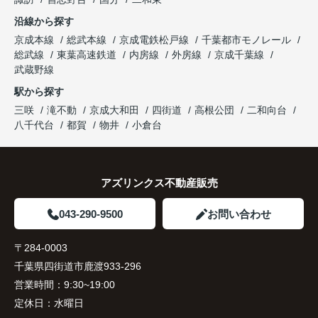
沿線から探す
京成本線
総武本線
京成電鉄松戸線
千葉都市モノレール
総武線
東葉高速鉄道
内房線
外房線
京成千葉線
武蔵野線
駅から探す
三咲
滝不動
京成大和田
四街道
高根公団
二和向台
八千代台
都賀
物井
小倉台
アズリンクス不動産販売
043-290-9500
お問い合わせ
〒284-0003
千葉県四街道市鹿渡933-296
営業時間：
9:30~19:00
定休日：
水曜日