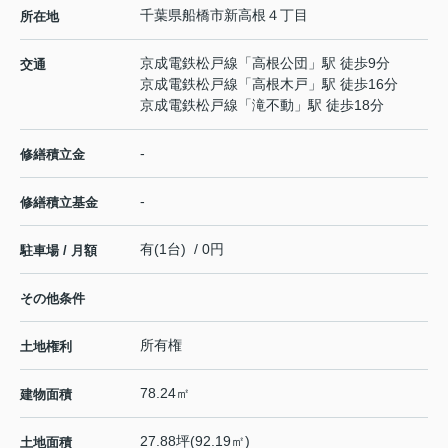
千葉県
船橋市
新高根
４丁目
所在地
京成電鉄松戸線
「
高根公団
」駅 徒歩9分
交通
京成電鉄松戸線
「
高根木戸
」駅 徒歩16分
京成電鉄松戸線
「
滝不動
」駅 徒歩18分
-
修繕積立金
-
修繕積立基金
有(1台) / 0円
駐車場 / 月額
その他条件
所有権
土地権利
78.24㎡
建物面積
27.88坪(92.19㎡)
土地面積