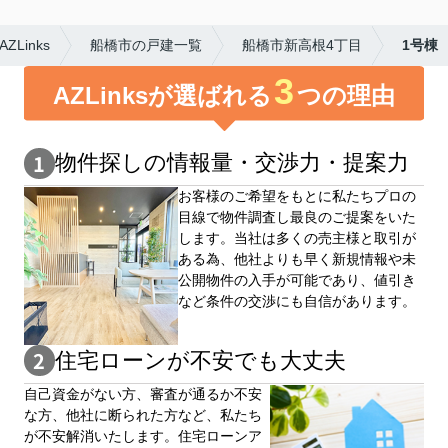
inks
船橋市の戸建一覧
船橋市新高根4丁目
1号棟
3
AZLinksが選ばれる
つの理由
物件探しの情報量・交渉⼒・提案⼒
お客様のご希望をもとに私たちプロの
目線で物件調査し最良のご提案をいた
します。当社は多くの売主様と取引が
ある為、他社よりも早く新規情報や未
公開物件の⼊手が可能であり、値引き
など条件の交渉にも自信があります。
住宅ローンが不安でも大丈夫
自⼰資⾦がない⽅、審査が通るか不安
な⽅、他社に断られた⽅など、私たち
が不安解消いたします。住宅ローンア