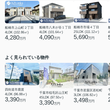
船橋市市場４丁目
船橋市八木が谷１丁目
船橋市上山町２丁目
2SLDK (111.12㎡)
4LDK (101.64㎡)
4
4LDK (102.86㎡)
5,690
4,090
4,280
万円
万円
万円
よく見られている物件
四街道市鹿渡
千葉市若葉区若松町
千葉市稲毛区山王町
4LDK (96.88㎡)
4
3LDK (106.82㎡)
4SLDK (97.50㎡)
3,390
3,498
万円
3,390
万円
万円