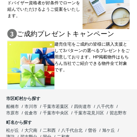
ドバイザー資格者が好条件でローンを
組んでいただけるようご提案をいたし
ます。
ご成約プレゼントキャンペーン
建売住宅をご成約の皆様に購⼊⽀援と
して3パターンの選べるプレゼントをご
用意しております。HP掲載物件はもち
ろん当社でご紹介できる物件全て対象
です。
市区町村から探す
船橋市
市川市
千葉市若葉区
四街道市
八千代市
市原市
佐倉市
千葉市中央区
千葉市花見川区
習志野市
町名から探す
松が丘
大穴南
二和西
八千代台北
曽谷
旭ケ丘
諏訪
習志野台
国分
二和東