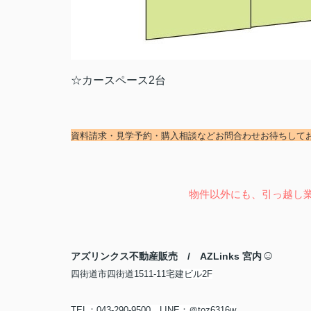
☆カースペース2台
資料請求・見学予約・購入相談など
お問合わせお待ちして
物件以外にも、引っ越し
☺
アズリンクス不動産販売 / AZLinks 宮内
四街道市四街道1511-11宅
建ビル2F
TEL：043-290-9500 LINE：＠toz6316w