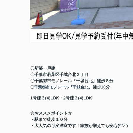
〇新築一戸建
〇千葉市若葉区千城台北２丁目
〇千葉都市モノレール『千城台北』徒歩８分
北』徒歩10分
〇千葉都市モノレール『千城台
1号棟３(4)LDK・2号棟３(4)LDK
☆おススメポイント☆
・駅まで徒歩１０分
・大人気の可変洋室です！家族が増えても安心(*'▽')