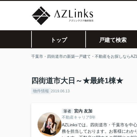
トップ
戸建て検索
千葉市・四街道市の新築一戸建て・不動産をお探しならAZLi
四街道市大日～★最終1棟★
物件情報
2019.06.13
宮内 友加
筆者
不動産キャリア8年
AZLinksでは、四街道市・千葉市
務を担当しております。お客様にわか