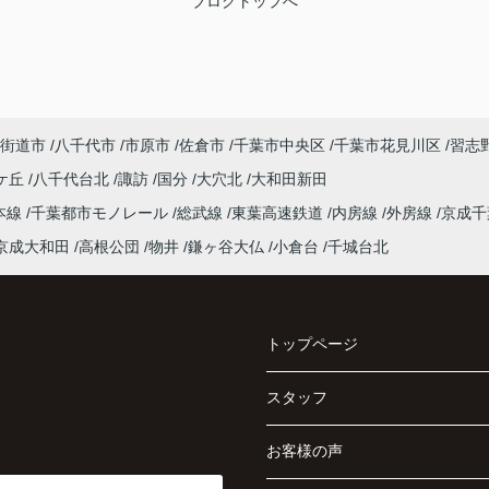
ブログトップへ
街道市
八千代市
市原市
佐倉市
千葉市中央区
千葉市花見川区
習志
ケ丘
八千代台北
諏訪
国分
大穴北
大和田新田
本線
千葉都市モノレール
総武線
東葉高速鉄道
内房線
外房線
京成
京成大和田
高根公団
物井
鎌ヶ谷大仏
小倉台
千城台北
トップページ
スタッフ
お客様の声