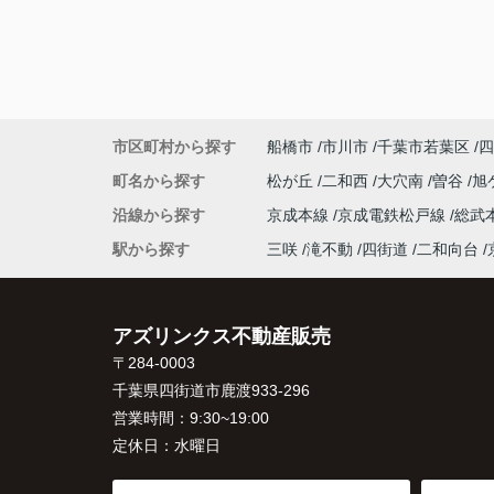
市区町村から探す
船橋市
市川市
千葉市若葉区
四
町名から探す
松が丘
二和西
大穴南
曽谷
旭
沿線から探す
京成本線
京成電鉄松戸線
総武
駅から探す
三咲
滝不動
四街道
二和向台
アズリンクス不動産販売
〒284-0003
千葉県四街道市鹿渡933-296
営業時間：
9:30~19:00
定休日：
水曜日