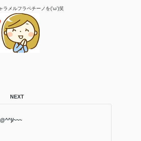
ラメルフラペチーノを('ω')笑
NEXT
^^)/~~~