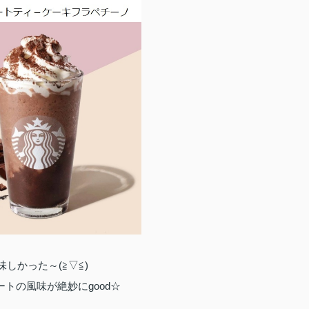
味しかった～(≧▽≦)
ートの風味が絶妙にgood☆