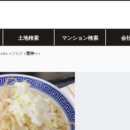
土地検索
マンション検索
会
雷神～♪
nks
ブログ