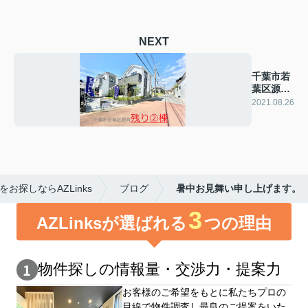
NEXT
千葉市若
葉区源町
～残り2
2021.08.26
棟
探しならAZLinks
ブログ
暑中お見舞い申し上げます。
3
AZLinksが選ばれる
つの理由
物件探しの情報量・交渉⼒・提案⼒
お客様のご希望をもとに私たちプロの
目線で物件調査し最良のご提案をいた