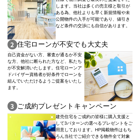
します。当社は多くの売主様と取引が
ある為、他社よりも早く新規情報や未
公開物件の⼊手が可能であり、値引き
など条件の交渉にも自信があります。
住宅ローンが不安でも大丈夫
自⼰資⾦がない⽅、審査が通るか不安
な⽅、他社に断られた⽅など、私たち
が不安解消いたします。住宅ローンア
ドバイザー資格者が好条件でローンを
組んでいただけるようご提案をいたし
ます。
ご成約プレゼントキャンペーン
建売住宅をご成約の皆様に購⼊⽀援と
して3パターンの選べるプレゼントをご
用意しております。HP掲載物件はもち
ろん当社でご紹介できる物件全て対象