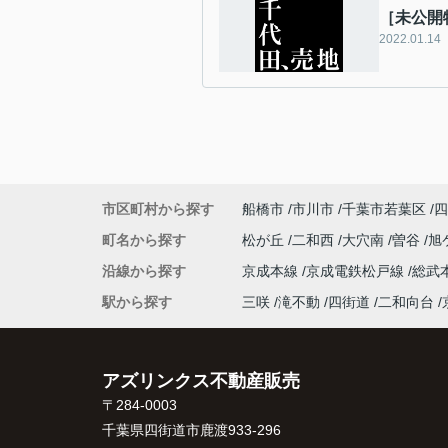
［未公開
2022.01.14
市区町村から探す
船橋市
市川市
千葉市若葉区
四
町名から探す
松が丘
二和西
大穴南
曽谷
旭
沿線から探す
京成本線
京成電鉄松戸線
総武
駅から探す
三咲
滝不動
四街道
二和向台
アズリンクス不動産販売
〒284-0003
千葉県四街道市鹿渡933-296