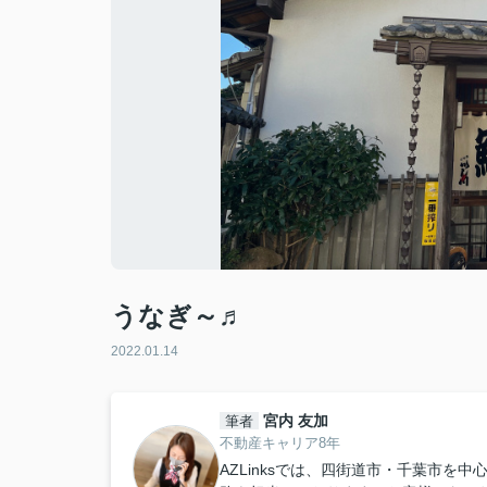
うなぎ～♬
2022.01.14
宮内 友加
筆者
不動産キャリア8年
AZLinksでは、四街道市・千葉市