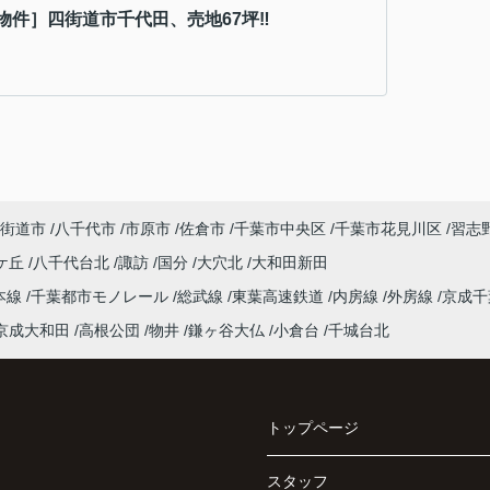
物件］四街道市千代田、売地67坪‼
街道市
八千代市
市原市
佐倉市
千葉市中央区
千葉市花見川区
習志
ケ丘
八千代台北
諏訪
国分
大穴北
大和田新田
本線
千葉都市モノレール
総武線
東葉高速鉄道
内房線
外房線
京成
京成大和田
高根公団
物井
鎌ヶ谷大仏
小倉台
千城台北
トップページ
スタッフ