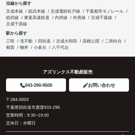
沿線から探す
京成本線
総武本線
京成電鉄松戸線
千葉都市モノレール
総武線
東葉高速鉄道
内房線
外房線
京成千葉線
京成千原線
駅から探す
三咲
滝不動
四街道
京成大和田
高根公団
二和向台
都賀
物井
小倉台
八千代台
アズリンクス不動産販売
043-290-9500
お問い合わせ
〒284-0003
千葉県四街道市鹿渡933-296
営業時間：
9:30~19:00
定休日：
水曜日