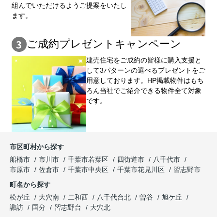
組んでいただけるようご提案をいたし
ます。
ご成約プレゼントキャンペーン
建売住宅をご成約の皆様に購⼊⽀援と
して3パターンの選べるプレゼントをご
用意しております。HP掲載物件はもち
ろん当社でご紹介できる物件全て対象
です。
市区町村から探す
船橋市
市川市
千葉市若葉区
四街道市
八千代市
市原市
佐倉市
千葉市中央区
千葉市花見川区
習志野市
町名から探す
松が丘
大穴南
二和西
八千代台北
曽谷
旭ケ丘
諏訪
国分
習志野台
大穴北