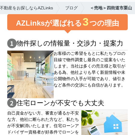
動産をお探しならAZLinks
ブログ
＜売地＞四街道市栗山
3
AZLinksが選ばれる
つの理由
物件探しの情報量・交渉⼒・提案⼒
お客様のご希望をもとに私たちプロの
目線で物件調査し最良のご提案をいた
します。当社は多くの売主様と取引が
ある為、他社よりも早く新規情報や未
公開物件の⼊手が可能であり、値引き
など条件の交渉にも自信があります。
住宅ローンが不安でも大丈夫
自⼰資⾦がない⽅、審査が通るか不安
な⽅、他社に断られた⽅など、私たち
が不安解消いたします。住宅ローンア
ドバイザー資格者が好条件でローンを