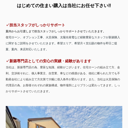
はじめての
住まい購入は当社にお任せ下さい‼
✓担当スタッフがしっかりサポート
案内からお引渡しまで担当スタッフがしっかりサポートさせていただきます。
住
宅ローン、オプション工事、火災保険、太陽光発電など経験豊富なスタッフが新築購入
に関するご説明をさせていただきます。希望エリア、希望月々支払額の物件を即日ご提
案、案内、来店対応いたします。
✓新築専門店としての安心の実績・経験があります
当社は、新築専門店の為、豊富な知識、経験がございます。住宅ローンの組み立て方、金
利、交渉術それに、
個人事業主、自営業、車などの残債がある、他社に断られた方でも不
動産会社により組み立て方次第で大幅に借入条件が変わります。また、当社は火災保険の
代理店の為、お客様それぞれの家族構成、物件場所によりプランは変わってきます。しっ
かりサポートさせていただきます。