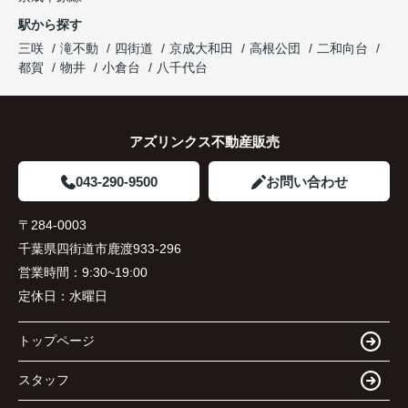
駅から探す
三咲
滝不動
四街道
京成大和田
高根公団
二和向台
都賀
物井
小倉台
八千代台
アズリンクス不動産販売
043-290-9500
お問い合わせ
〒284-0003
千葉県四街道市鹿渡933-296
営業時間：
9:30~19:00
定休日：
水曜日
トップページ
スタッフ