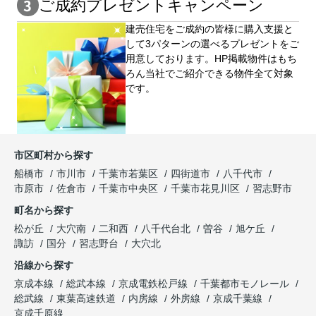
ご成約プレゼントキャンペーン
建売住宅をご成約の皆様に購⼊⽀援と
して3パターンの選べるプレゼントをご
用意しております。HP掲載物件はもち
ろん当社でご紹介できる物件全て対象
です。
市区町村から探す
船橋市
市川市
千葉市若葉区
四街道市
八千代市
市原市
佐倉市
千葉市中央区
千葉市花見川区
習志野市
町名から探す
松が丘
大穴南
二和西
八千代台北
曽谷
旭ケ丘
諏訪
国分
習志野台
大穴北
沿線から探す
京成本線
総武本線
京成電鉄松戸線
千葉都市モノレール
総武線
東葉高速鉄道
内房線
外房線
京成千葉線
京成千原線