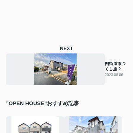
NEXT
四街道市つ
くし座２期
＜新築１棟
2023.08.06
＞
”OPEN HOUSE”おすすめ記事