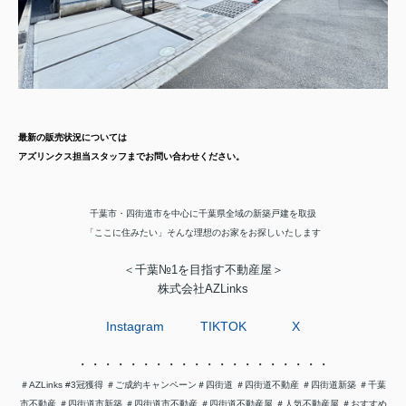
最新の販売状況については
アズリンクス
担当スタッフまで
お問い合わせください。
千葉市・四街道市を中心に千葉県全域の新築戸建を取扱
「ここに住みたい」そんな理想のお家をお探しいたします
＜千葉№1を目指す不動産屋＞
株式会社AZLinks
Instagram
TIKTOK
X
・・・・・・・・・・・・・・・・・・・・
＃AZLinks #3冠獲得
＃
ご成約キャンペーン
＃四街道 ＃四街道不動産 ＃四街道新築 ＃千葉
市不動産 ＃四街道市新築 ＃四街道市不動産 ＃四街道不動産屋
＃人気不動産屋 ＃おすすめ