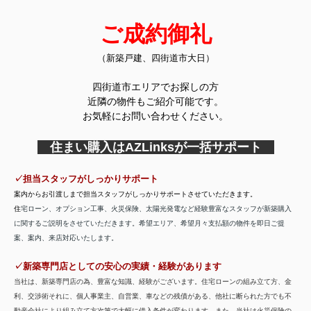
ご成約御礼
（新築戸建、四街道市大日）
四街道市エリアでお探しの方
近隣の物件もご紹介可能です。
お気軽にお問い合わせください。
住まい購入はAZLinksが一括サポート
✓担当スタッフがしっかりサポート
案内からお引渡しまで担当スタッフがしっかりサポートさせていただきます。
住
宅ローン、オプション工事、火災保険、太陽光発電など経験豊富なスタッフが新築購入
に関するご説明をさせていただきます。希望エリア、希望月々支払額の物件を即日ご提
案、案内、来店対応いたします。
✓新築専門店としての安心の実績・経験があります
当社は、新築専門店の為、豊富な知識、経験がございます。住宅ローンの組み立て方、金
利、交渉術それに、
個人事業主、自営業、車などの残債がある、他社に断られた方でも不
動産会社により組み立て方次第で大幅に借入条件が変わります。また、当社は火災保険の