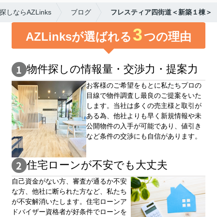
ならAZLinks
ブログ
フレスティア四街道＜新築１棟＞
3
AZLinksが選ばれる
つの理由
物件探しの情報量・交渉⼒・提案⼒
お客様のご希望をもとに私たちプロの
目線で物件調査し最良のご提案をいた
します。当社は多くの売主様と取引が
ある為、他社よりも早く新規情報や未
公開物件の⼊手が可能であり、値引き
など条件の交渉にも自信があります。
住宅ローンが不安でも大丈夫
自⼰資⾦がない⽅、審査が通るか不安
な⽅、他社に断られた⽅など、私たち
が不安解消いたします。住宅ローンア
ドバイザー資格者が好条件でローンを