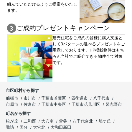
組んでいただけるようご提案をいたし
ます。
ご成約プレゼントキャンペーン
建売住宅をご成約の皆様に購⼊⽀援と
して3パターンの選べるプレゼントをご
用意しております。HP掲載物件はもち
ろん当社でご紹介できる物件全て対象
です。
市区町村から探す
船橋市
市川市
千葉市若葉区
四街道市
八千代市
市原市
佐倉市
千葉市中央区
千葉市花見川区
習志野市
町名から探す
松が丘
二和西
大穴南
曽谷
八千代台北
旭ケ丘
諏訪
国分
大穴北
大和田新田