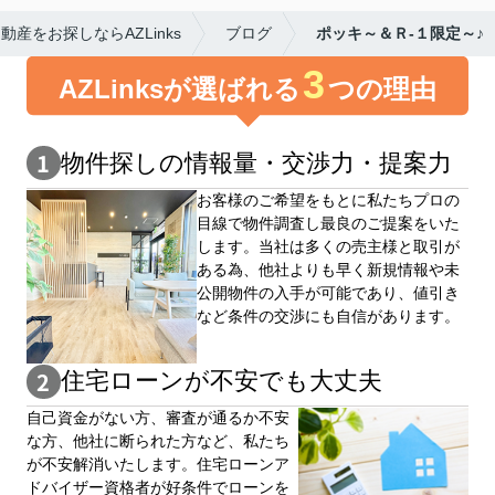
産をお探しならAZLinks
ブログ
ポッキ～＆Ｒ-１限定～♪
3
AZLinksが選ばれる
つの理由
物件探しの情報量・交渉⼒・提案⼒
お客様のご希望をもとに私たちプロの
目線で物件調査し最良のご提案をいた
します。当社は多くの売主様と取引が
ある為、他社よりも早く新規情報や未
公開物件の⼊手が可能であり、値引き
など条件の交渉にも自信があります。
住宅ローンが不安でも大丈夫
自⼰資⾦がない⽅、審査が通るか不安
な⽅、他社に断られた⽅など、私たち
が不安解消いたします。住宅ローンア
ドバイザー資格者が好条件でローンを