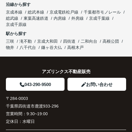
沿線から探す
京成本線
総武本線
京成電鉄松戸線
千葉都市モノレール
総武線
東葉高速鉄道
内房線
外房線
京成千葉線
京成千原線
駅から探す
三咲
滝不動
京成大和田
四街道
二和向台
高根公団
物井
八千代台
鎌ヶ谷大仏
高根木戸
アズリンクス不動産販売
043-290-9500
お問い合わせ
〒284-0003
千葉県四街道市鹿渡933-296
営業時間：
9:30~19:00
定休日：
水曜日