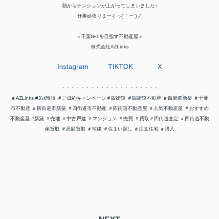
朝からテンションが上がってしまい
ました♪
仕事頑張りまーすっ( ｀ー´)ノ
＜千葉№1を目指す不動産屋＞
株式会社AZLinks
Instagram
TIKTOK
X
・・・・・・・・・・・・・・・・・・・・
＃AZLinks #3冠獲得 ＃ご成約キャンペーン＃四街道 ＃四街道不動産 ＃四街道新築 ＃千葉
市不動産 ＃四街道市新築 ＃四街道市不動産 ＃四街道不動産屋 ＃人気不動産屋 ＃おすすめ
不動産屋 #新築 ＃売地 ＃中古戸建 ＃マンション ＃売買 ＃買取＃四街道査定 ＃四街道不動
産買取 ＃高額買取 ＃宅建 ＃住まい探し ＃注文住宅 ＃購入