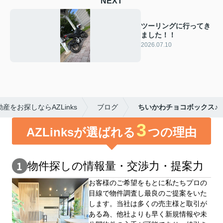
NEXT
ツーリングに行ってき
ました！！
2026.07.10
をお探しならAZLinks
ブログ
ちいかわチョコボックス♪
3
AZLinksが選ばれる
つの理由
物件探しの情報量・交渉⼒・提案⼒
お客様のご希望をもとに私たちプロの
目線で物件調査し最良のご提案をいた
します。当社は多くの売主様と取引が
ある為、他社よりも早く新規情報や未