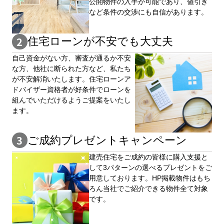
公開物件の⼊手が可能であり、値引き
など条件の交渉にも自信があります。
住宅ローンが不安でも大丈夫
自⼰資⾦がない⽅、審査が通るか不安
な⽅、他社に断られた⽅など、私たち
が不安解消いたします。住宅ローンア
ドバイザー資格者が好条件でローンを
組んでいただけるようご提案をいたし
ます。
ご成約プレゼントキャンペーン
建売住宅をご成約の皆様に購⼊⽀援と
して3パターンの選べるプレゼントをご
用意しております。HP掲載物件はもち
ろん当社でご紹介できる物件全て対象
です。