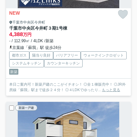
NEW
千葉市中央区今井町
千葉市中央区今井町３期
1号棟
4,388
万円
- / 112.99㎡ / 4LDK /新築
京葉線「蘇我」駅 徒歩24分
都市ガス
陽当り良好
バリアフリー
ウォークインクロゼット
システムキッチン
カウンターキッチン
新築
本日ご案内可！新築戸建のここがイチオシ！ ◎全１棟販売中！ ◎JR外
房線「蘇我」駅まで徒歩２４分！ ◎４LDKでゆったり...
もっと見る
新築一戸建