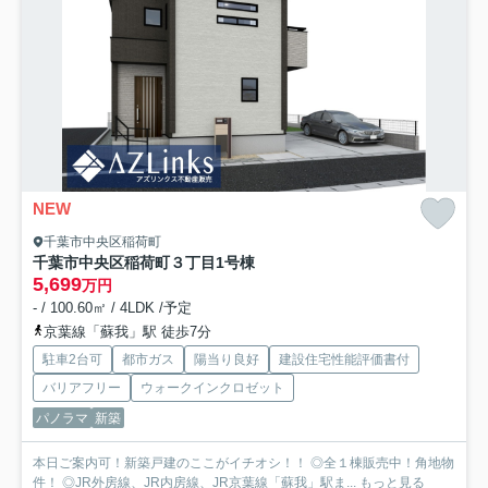
NEW
千葉市中央区稲荷町
千葉市中央区稲荷町３丁目
1号棟
5,699
万円
- / 100.60㎡ / 4LDK /予定
京葉線「蘇我」駅 徒歩7分
駐車2台可
都市ガス
陽当り良好
建設住宅性能評価書付
バリアフリー
ウォークインクロゼット
パノラマ
新築
本日ご案内可！新築戸建のここがイチオシ！！ ◎全１棟販売中！角地物
件！ ◎JR外房線、JR内房線、JR京葉線「蘇我」駅ま...
もっと見る