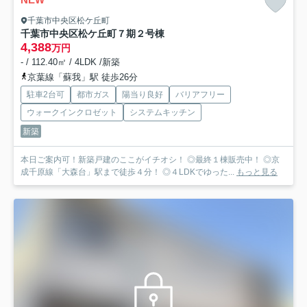
千葉市中央区松ケ丘町
千葉市中央区松ケ丘町７期
２号棟
4,388
万円
- / 112.40㎡ / 4LDK /新築
京葉線「蘇我」駅 徒歩26分
駐車2台可
都市ガス
陽当り良好
バリアフリー
ウォークインクロゼット
システムキッチン
新築
本日ご案内可！新築戸建のここがイチオシ！ ◎最終１棟販売中！ ◎京
成千原線「大森台」駅まで徒歩４分！ ◎４LDKでゆった...
もっと見る