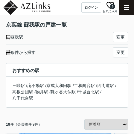
0
ログイン
お気に入り
京葉線 蘇我駅の戸建一覧
蘇我駅
変更
条件から探す
変更
おすすめの駅
三咲駅
/
滝不動駅
/
京成大和田駅
/
二和向台駅
/
四街道駅
/
高根公団駅
/
物井駅
/
鎌ヶ谷大仏駅
/
千城台北駅
/
八千代台駅
18
件（会員物件 9件）