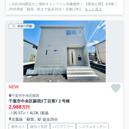
＼AZLinks限定のご成約キャンペーン対象物件／ 【新規公開】全6棟！
JR外房線「蘇我」駅まで徒歩26分！全棟LDK1...
もっと見る
新築一戸建
NEW
千葉市中央区蘇我
千葉市中央区蘇我3丁目第7
２号棟
2,988
万円
- / 95.57㎡ / 4LDK /新築
京葉線「蘇我」駅 徒歩26分
都市ガス
陽当り良好
バリアフリー
システムキッチン