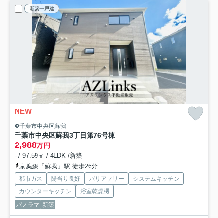
新築一戸建
NEW
千葉市中央区蘇我
千葉市中央区蘇我3丁目第7
6号棟
2,988
万円
- / 97.59㎡ / 4LDK /新築
京葉線「蘇我」駅 徒歩26分
都市ガス
陽当り良好
バリアフリー
システムキッチン
カウンターキッチン
浴室乾燥機
パノラマ
新築