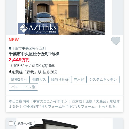
NEW
千葉市中央区松ケ丘町
千葉市中央区松ケ丘町
1号棟
2,449
万円
- / 105.62㎡ / 4LDK /築18年
京葉線「蘇我」駅 徒歩28分
駐車2台可
都市ガス
陽当り良好
専用庭
システムキッチン
バス・トイレ別
本日ご案内可！中古のここがイチオシ！ ◎京成千原線「大森台」駅徒歩
１３分！ ◎令和8年7月リフォーム完了予定♪リフォーム...
もっと見る
新築一戸建