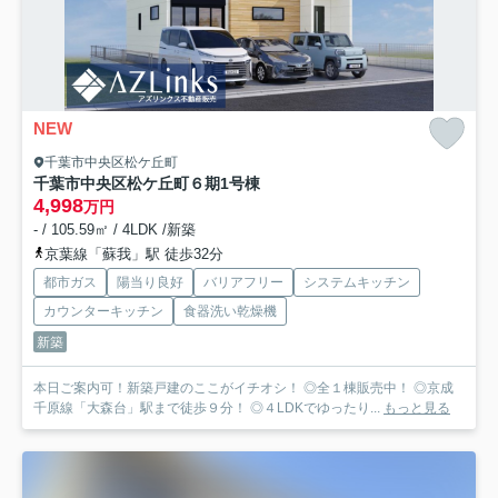
NEW
千葉市中央区松ケ丘町
千葉市中央区松ケ丘町６期
1号棟
4,998
万円
- / 105.59㎡ / 4LDK /新築
京葉線「蘇我」駅 徒歩32分
都市ガス
陽当り良好
バリアフリー
システムキッチン
カウンターキッチン
食器洗い乾燥機
新築
本日ご案内可！新築戸建のここがイチオシ！ ◎全１棟販売中！ ◎京成
千原線「大森台」駅まで徒歩９分！ ◎４LDKでゆったり...
もっと見る