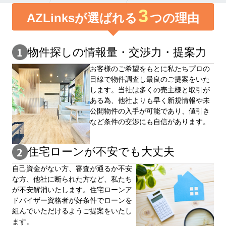
3
AZLinksが選ばれる
つの理由
物件探しの情報量・交渉⼒・提案⼒
お客様のご希望をもとに私たちプロの
目線で物件調査し最良のご提案をいた
します。当社は多くの売主様と取引が
ある為、他社よりも早く新規情報や未
公開物件の⼊手が可能であり、値引き
など条件の交渉にも自信があります。
住宅ローンが不安でも大丈夫
自⼰資⾦がない⽅、審査が通るか不安
な⽅、他社に断られた⽅など、私たち
が不安解消いたします。住宅ローンア
ドバイザー資格者が好条件でローンを
組んでいただけるようご提案をいたし
ます。