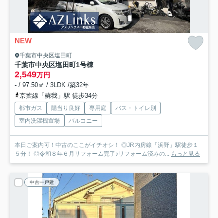
NEW
千葉市中央区塩田町
千葉市中央区塩田町
1号棟
2,549
万円
- / 97.50㎡ / 3LDK /築32年
京葉線「蘇我」駅 徒歩34分
都市ガス
陽当り良好
専用庭
バス・トイレ別
室内洗濯機置場
バルコニー
本日ご案内可！中古のここがイチオシ！ ◎JR内房線「浜野」駅徒歩１
５分！ ◎令和８年６月リフォーム完了♪リフォーム済みの...
もっと見る
中古一戸建