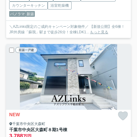
カウンターキッチン
浴室乾燥機
パノラマ
新築
＼AZLinks限定のご成約キャンペーン対象物件／ 【新規公開】全6棟！
JR外房線「蘇我」駅まで徒歩26分！全棟LDK1...
もっと見る
新築一戸建
NEW
千葉市中央区大森町
千葉市中央区大森町８期
1号棟
3,788
万円