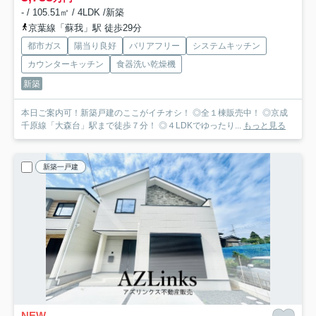
- / 105.51㎡ / 4LDK /新築
京葉線「蘇我」駅 徒歩29分
都市ガス
陽当り良好
バリアフリー
システムキッチン
カウンターキッチン
食器洗い乾燥機
新築
本日ご案内可！新築戸建のここがイチオシ！ ◎全１棟販売中！ ◎京成
千原線「大森台」駅まで徒歩７分！ ◎４LDKでゆったり...
もっと見る
新築一戸建
NEW